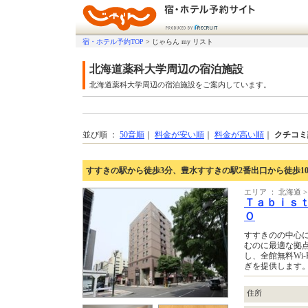
宿・ホテル予約TOP
>
じゃらん my リスト
北海道薬科大学周辺の宿泊施設
北海道薬科大学周辺の宿泊施設をご案内しています。
並び順 ：
50音順
｜
料金が安い順
｜
料金が高い順
｜
クチコミ
すすきの駅から徒歩3分、豊水すすきの駅2番出口から徒歩10
エリア ： 北海道 >
Ｔａｂｉｓ
Ｏ
すすきのの中心
むのに最適な拠
し、全館無料Wi
ぎを提供します
住所