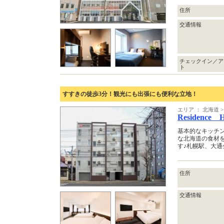
住所
交通情報
チェックイン／ア
ト
すすきの徒歩3分！観光にも出張にも便利な立地！
エリア ： 北海道 >
Residence H
基本的なキッチ
な北海道の食材
す♪札幌駅、大
住所
交通情報