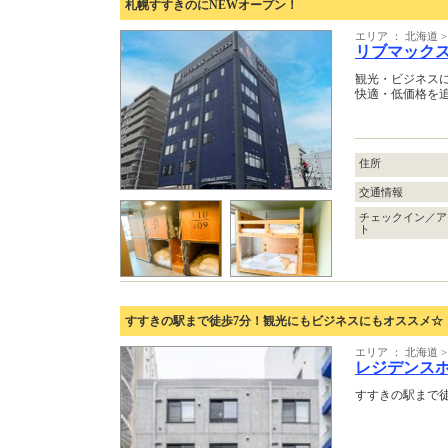
札幌すすきのにNEWオープン！
エリア ： 北海道 >
リブマック
観光・ビジネス
快適・低価格を
住所
交通情報
チェックイン／ア
ト
すすきの駅まで徒歩7分！観光にもビジネスにもオススメ☆
エリア ： 北海道 >
レジデンス
すすきの駅まで