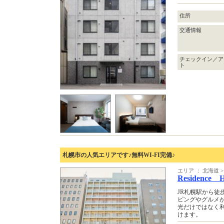
住所
交通情報
チェックイン／ア
ト
札幌市の人気エリアです♪無料WI-FI完備♪
エリア ： 北海道 >
Residence H
JR札幌駅から徒
ピングやグルメ
光だけではなく
けます。