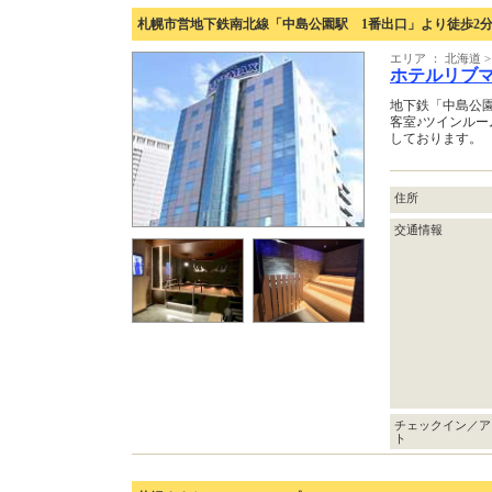
札幌市営地下鉄南北線「中島公園駅 1番出口」より徒歩2
エリア ： 北海道 >
ホテルリブマ
地下鉄「中島公園
客室♪ツインル
しております。
住所
交通情報
チェックイン／ア
ト