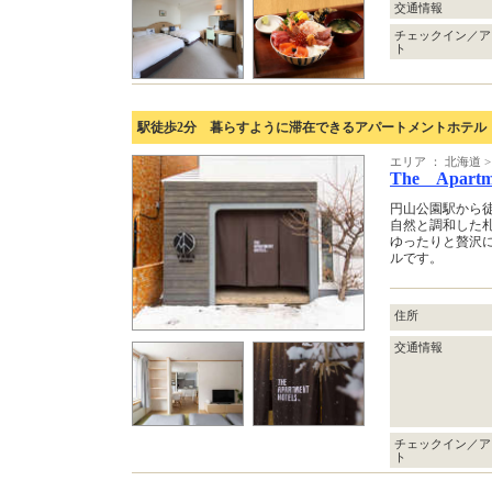
交通情報
チェックイン／ア
ト
駅徒歩2分 暮らすように滞在できるアパートメントホテル
エリア ： 北海道 >
The Apart
円山公園駅から徒
自然と調和した
ゆったりと贅沢
ルです。
住所
交通情報
チェックイン／ア
ト