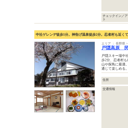
チェックイン／ア
ト
中社ゲレンデ徒歩1分。神告げ温泉徒歩2分。忍者村も近く
エリア ： 長野県 
戸隠高原 
戸隠スキー場中
歩2分、忍者村も
山や探鳥に最適
通じて楽しめる
住所
交通情報