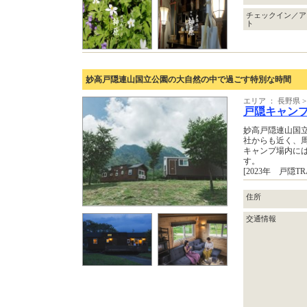
チェックイン／ア
ト
妙高戸隠連山国立公園の大自然の中で過ごす特別な時間
エリア ： 長野県 
戸隠キャン
妙高戸隠連山国
社からも近く、
キャンプ場内に
す。
[2023年 戸隠T
住所
交通情報