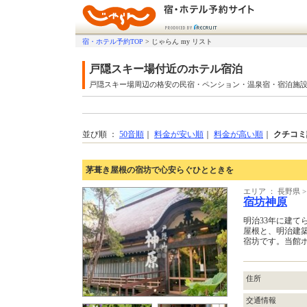
宿・ホテル予約TOP
>
じゃらん my リスト
戸隠スキー場付近のホテル宿泊
戸隠スキー場周辺の格安の民宿・ペンション・温泉宿・宿泊施
並び順 ：
50音順
｜
料金が安い順
｜
料金が高い順
｜
クチコミ
茅葺き屋根の宿坊で心安らぐひとときを
エリア ： 長野県 
宿坊神原
明治33年に建て
屋根と、明治建
宿坊です。当館ホームペー
住所
交通情報