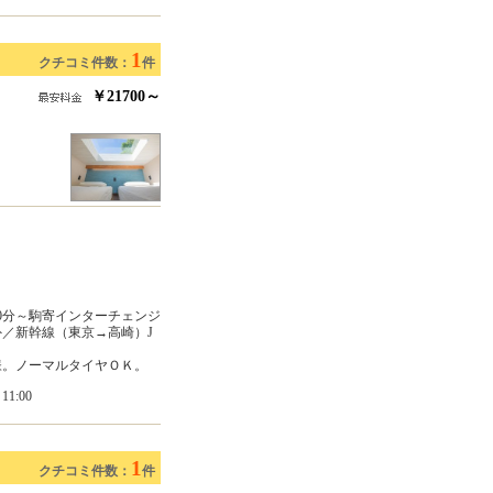
1
クチコミ件数：
件
￥21700～
70分～駒寄インターチェンジ
外／新幹線（東京→高崎）J
様。ノーマルタイヤＯＫ。
1:00
1
クチコミ件数：
件