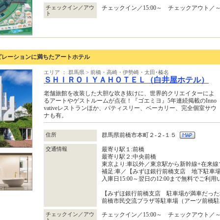
チェックイン／アウ
チェックイン／15:00～ チェックアウト／～1
ト
ピレーションに満ちたアートホテル
エリア ： 群馬県 > 前橋・高崎・伊勢崎・太田･榛名
ＳＨＩＲＯＩＹＡＨＯＴＥＬ（白井屋ホテル）
老舗旅館を改装した大胆な吹き抜けに、世界的クリエイターによ
るアートやゲストルームが点在！『ゴエミヨ』5年連続掲載のInno
vativeレストランほか、パティスリー、ベーカリー、完全個室サウ
ナも有。
住所
群馬県前橋市本町２‐２‐１５
交通情報
最寄り駅１:前橋
最寄り駅２:中央前橋
東京より:車以外／東京駅から新幹線+在来線で
補足:車／【みずほ銀行前橋支店 地下駐車
入庫日15:00～翌日の12:00まで無料でご利
【みずほ銀行前橋支店 駐車場が満車だった
前橋市民交流プラザ等駐車場（アーツ前橋駐
チェックイン／アウ
チェックイン／15:00～ チェックアウト／～1
ト