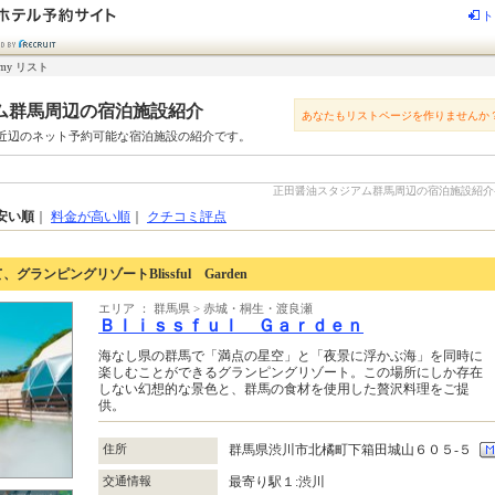
ト
my リスト
ム群馬周辺の宿泊施設紹介
あなたもリストページを作りませんか
近辺のネット予約可能な宿泊施設の紹介です。
正田醤油スタジアム群馬周辺の宿泊施設紹介-じゃ
安い順
｜
料金が高い順
｜
クチコミ評点
ランピングリゾートBlissful Garden
エリア ： 群馬県 > 赤城・桐生・渡良瀬
Ｂｌｉｓｓｆｕｌ Ｇａｒｄｅｎ
海なし県の群馬で「満点の星空」と「夜景に浮かぶ海」を同時に
楽しむことができるグランピングリゾート。この場所にしか存在
しない幻想的な景色と、群馬の食材を使用した贅沢料理をご提
供。
住所
群馬県渋川市北橘町下箱田城山６０５‐５
交通情報
最寄り駅１:渋川