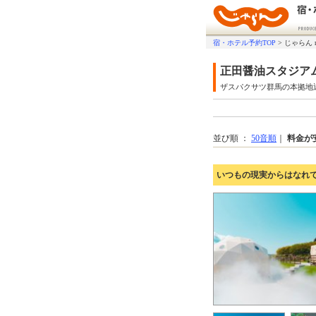
宿・ホテル予約TOP
>
じゃらん 
正田醤油スタジア
ザスパクサツ群馬の本拠地
並び順 ：
50音順
｜
料金が
いつもの現実からはなれて、グ