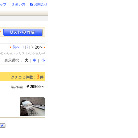
ップ
使い方
お問合せ
？
前へ
|
1
|
2
|
3
|
次へ
らん my リスト-じゃらんnet
表示選択 ：
大
｜
中
｜
小
3
クチコミ件数：
件
￥20500～