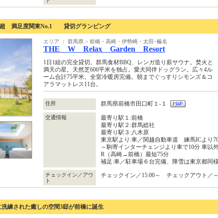
200件超 満足度関東No.1 貸切グランピング
エリア ： 群馬県 > 前橋・高崎・伊勢崎・太田･榛名
THE W Relax Garden Resort
1日1組の完全貸切。群馬食材BBQ、レンガ造り薪サウナ。焚火と
満天の星。天然芝600平米を独占。愛犬同伴ドッグラン。広々4ル
ーム合計75平米。全室冷暖房完備。朝までぐっすりシモンズ＆コ
アラマットレス11台。
住所
群馬県前橋市田口町１‐１
交通情報
最寄り駅１:前橋
最寄り駅２:群馬総社
最寄り駅３:八木原
東京駅より:車／関越自動車道 練馬ICより
～駒寄インターチェンジより車で10分 車以
R（高崎→前橋）最短75分
補足:車／駐車場６台完備、降雪は東京都同
チェックイン／アウ
チェックイン／15:00～ チェックアウト／～1
ト
に洗練された癒しの空間3邸が前橋に誕生