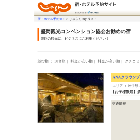
宿・ホテル予約TOP
>
じゃらん my リスト
盛岡観光コンベンション協会お勧めの宿
盛岡の観光に、ビジネスにご利用ください！
並び順 ： 50音順｜ 料金が安い順｜ 料金が高い順｜ クチコ
ANAクラウンプ
エリア ： 岩手県
【お子様歓迎】
交通情報