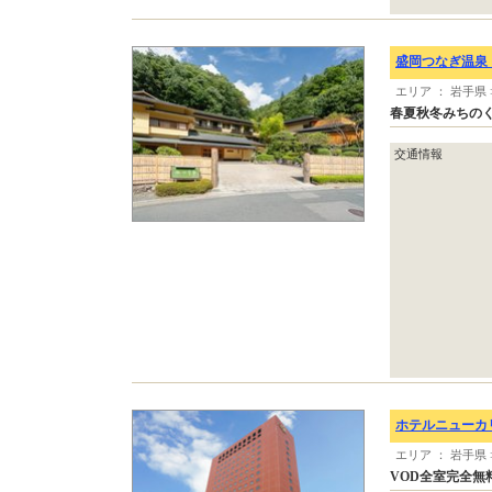
盛岡つなぎ温泉
エリア ： 岩手県 
春夏秋冬みちの
交通情報
ホテルニューカ
エリア ： 岩手県 
VOD全室完全無