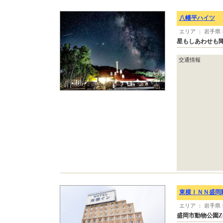
八幡平ハイツ
エリア ： 岩手県
星もしあわせも
交通情報
東横ＩＮＮ盛岡
エリア ： 岩手県 
盛岡市動物公園Z