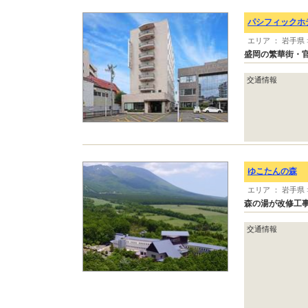
パシフィックホ
エリア ： 岩手県 
盛岡の繁華街・
交通情報
ゆこたんの森
エリア ： 岩手県 
森の湯が改修工事
交通情報