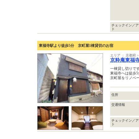
チェックイン／ア
ト
東福寺駅より徒歩5分 京町屋1棟貸切のお宿
エリア ： 京都府
京粋庵東福
一棟貸し切りで
東福寺へは徒歩5
京町屋をリノベ
住所
交通情報
チェックイン／ア
ト