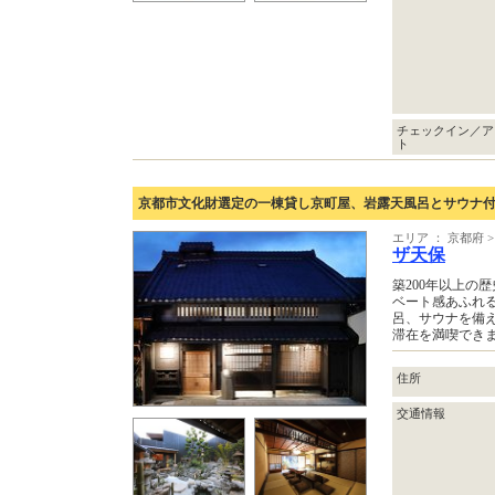
チェックイン／ア
ト
京都市文化財選定の一棟貸し京町屋、岩露天風呂とサウナ
エリア ： 京都府 
ザ天保
築200年以上の
ベート感あふれ
呂、サウナを備
滞在を満喫でき
住所
交通情報