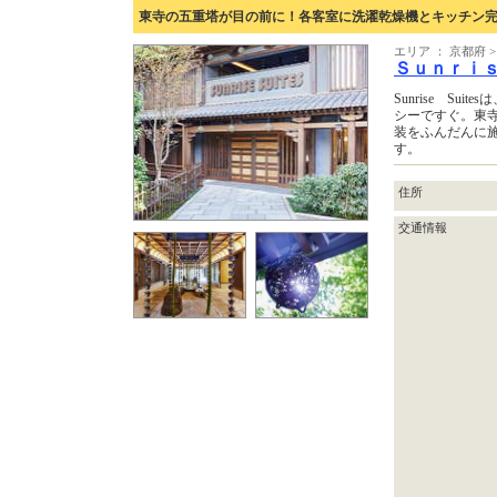
東寺の五重塔が目の前に！各客室に洗濯乾燥機とキッチン
エリア ： 京都府 
Ｓｕｎｒｉ
Sunrise Su
シーですぐ。東
装をふんだんに
す。
住所
交通情報