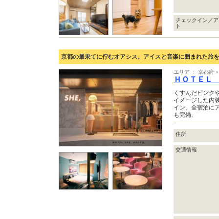
チェックイン／ア
ト
京都の最果てに佇むオアシス。アイスと音楽に囲まれた旅
エリア ： 京都府 
ＨＯＴＥＬ
くすんだピンク
イメージした内
イン。全宿泊に
も完備。
住所
交通情報