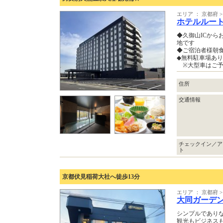
エリア ： 京都府
ホテルルー
◆久御山ICから
地です
◆ご宿泊者様朝食
◆無料駐車場あり
※大型車はご予約
住所
交通情報
チェックイン／ア
ト
京都伏見稲荷大社へ徒歩13分
エリア ： 京都府 
大同ガーデ
シンプルであり
観光もビジネス