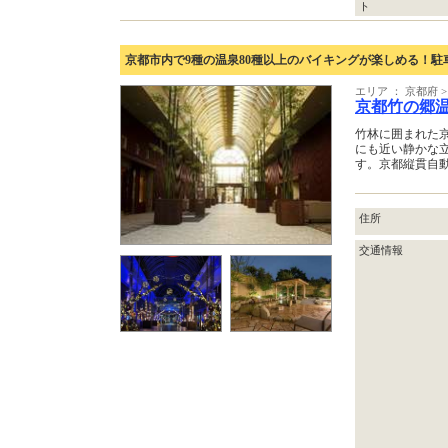
ト
京都市内で9種の温泉80種以上のバイキングが楽しめる！駐
エリア ： 京都府 
京都竹の郷
竹林に囲まれた
にも近い静かな
す。京都縦貫自
住所
交通情報