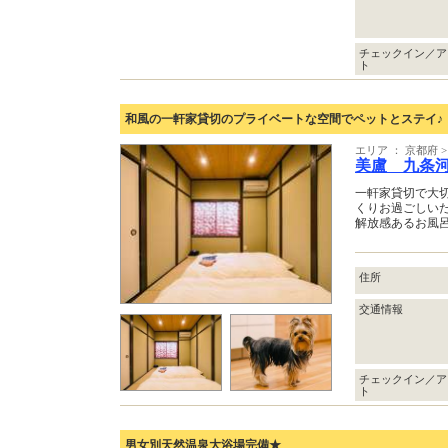
チェックイン／ア
ト
和風の一軒家貸切のプライベートな空間でペットとステイ
エリア ： 京都府 
美盧 九条
一軒家貸切で大
くりお過ごしい
解放感あるお風
住所
交通情報
チェックイン／ア
ト
男女別天然温泉大浴場完備★