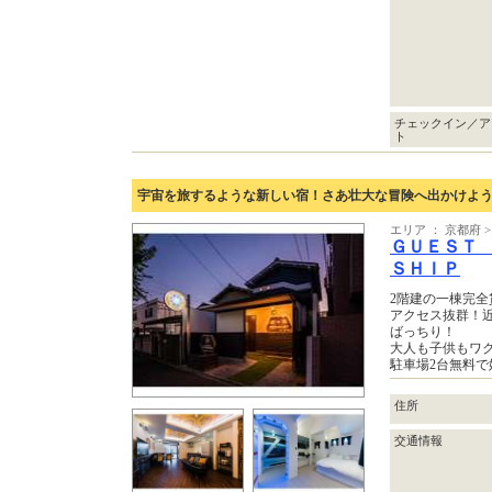
チェックイン／ア
ト
宇宙を旅するような新しい宿！さあ壮大な冒険へ出かけよ
エリア ： 京都府 
ＧＵＥＳＴ
ＳＨＩＰ
2階建の一棟完全
アクセス抜群！近
ばっちり！
大人も子供もワ
駐車場2台無料で
住所
交通情報