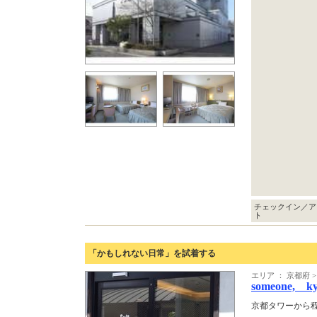
チェックイン／ア
ト
「かもしれない日常」を試着する
エリア ： 京都府 
someone, ky
京都タワーから