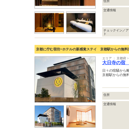
住所
交通情報
チェックイン／ア
ト
京都に佇む宿坊×ホテルの新感覚ステイ 京都駅からの無料
エリア ： 京都府 
大日寺の宿
日々の喧騒から
京都駅からの無
住所
交通情報