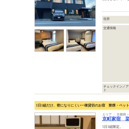
住所
交通情報
チェックイン／ア
ト
1日1組だけ、密になりにくい一棟貸切のお宿 禁煙・ペッ
エリア ： 京都府 
京町家宿 
1日1組限定。