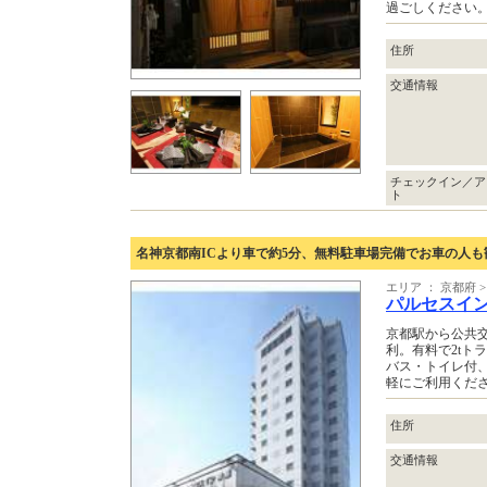
過ごしください
住所
交通情報
チェックイン／ア
ト
名神京都南ICより車で約5分、無料駐車場完備でお車の人も
エリア ： 京都府 
パルセスイ
京都駅から公共交
利。有料で2tト
バス・トイレ付、
軽にご利用くだ
住所
交通情報