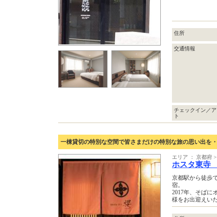
住所
交通情報
チェックイン／ア
ト
一棟貸切の特別な空間で皆さまだけの特別な旅の思い出を
エリア ： 京都府 
ホスタ東寺
京都駅から徒歩
宿。
2017年、そば
様をお出迎えい