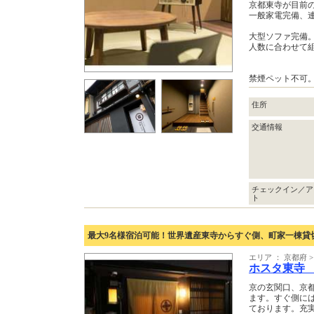
京都東寺が目前
一般家電完備、
大型ソファ完備
人数に合わせて
禁煙ペット不可
住所
交通情報
チェックイン／ア
ト
最大9名様宿泊可能！世界遺産東寺からすぐ側、町家一棟貸
エリア ： 京都府 
ホスタ東寺
京の玄関口、京
ます。すぐ側に
ております。充