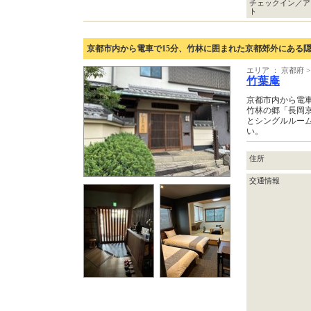
チェックイン／ア
ト
京都市内から電車で15分、竹林に囲まれた京都郊外にある
エリア ： 京都府
竹葉庵
京都市内から電車
竹林の郷「長岡
とシングルルー
い。
住所
交通情報