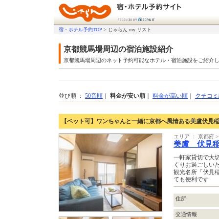
宿・ホテル予約TOP
>
じゃらん my リスト
京都競馬場周辺の宿泊施設紹介
京都競馬場周辺のネット予約可能なホテル・宿泊施設をご紹介
並び順 ：
50音順
｜
料金が安い順
｜
料金が高い順
｜
クチコミ
【ペット可】ワンちゃんと一緒に京都へ風情ある美盧伏見
エリア ： 京都府 
美盧 伏見
一軒家貸切で大
くりお過ごしい
観光名所「伏見稲
ても便利です
住所
交通情報