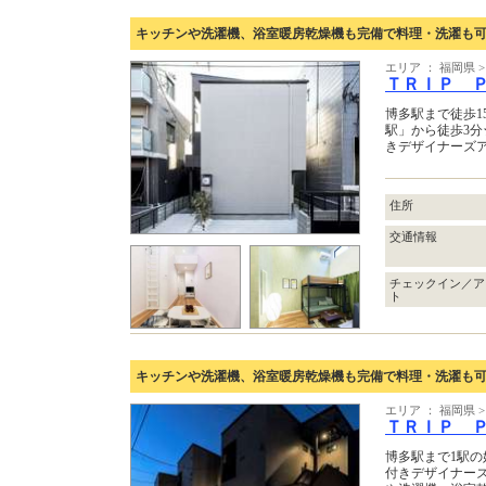
キッチンや洗濯機、浴室暖房乾燥機も完備で料理・洗濯も
エリア ： 福岡県
ＴＲＩＰ 
博多駅まで徒歩1
駅」から徒歩3分
きデザイナーズ
住所
交通情報
チェックイン／ア
ト
キッチンや洗濯機、浴室暖房乾燥機も完備で料理・洗濯も
エリア ： 福岡県
ＴＲＩＰ 
博多駅まで1駅の
付きデザイナーズ