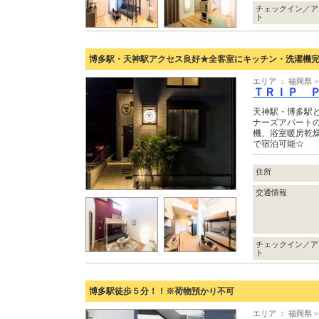
チェックイン／ア
ト
博多駅・天神駅アクセス良好★全客室にキッチン・洗濯機
エリア ： 福岡県
ＴＲＩＰ 
天神駅・博多駅
ナーズアパートの
機、浴室暖房乾
で宿泊可能☆
住所
交通情報
チェックイン／ア
ト
博多駅徒歩５分！！※荷物預かり不可
エリア ： 福岡県