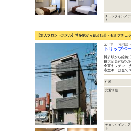
チェックイン／ア
ト
【無人フロントホテル】博多駅から徒歩15分・セルフチェ
エリア ： 福岡県
トリップベ
博多駅から線路
最大定員9名の6
全室キッチン、
客室キーは全て
住所
交通情報
チェックイン／ア
ト