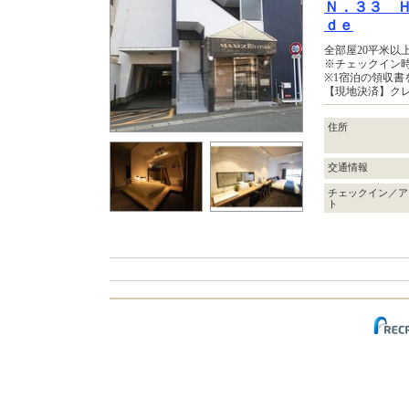
Ｎ．３３ 
ｄｅ
全部屋20平米以
※チェックイン
※1宿泊の領収
【現地決済】ク
住所
交通情報
チェックイン／ア
ト