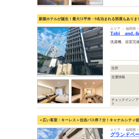
新築ホテルが誕生！最大51平米・9名泊まれる部屋もありま
エリア ： 福岡県
Tabi and.-l
洗濯機、浴室完
住所
交通情報
チェックイン／ア
ト
＜広い客室・キーレス＞住吉バス停７分！キャナルシティ
エリア ： 福岡県
グランドベ