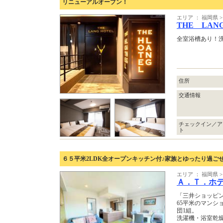
リニューアルオープン！
エリア ： 福岡県
THE LAN
全室浴槽あり！
住所
交通情報
チェックイン／ア
ト
６５平米2LDK全オープンキッチン付♪家族とゆったり過ごせ
エリア ： 福岡県
Ａ．Ｔ．ホ
「三井ショッピ
65平米のマンシ
団1組。
洗濯機・浴室乾