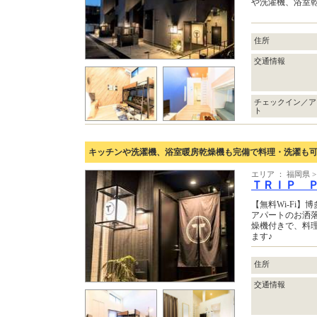
や洗濯機、浴室
住所
交通情報
チェックイン／ア
ト
キッチンや洗濯機、浴室暖房乾燥機も完備で料理・洗濯も
エリア ： 福岡県
ＴＲＩＰ 
【無料Wi-Fi
アパートのお洒
燥機付きで、料
ます♪
住所
交通情報