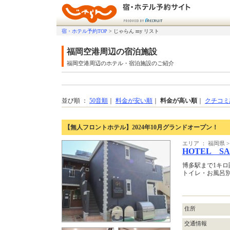
宿・ホテル予約TOP
>
じゃらん my リスト
福岡空港周辺の宿泊施設
福岡空港周辺のホテル・宿泊施設のご紹介
並び順 ：
50音順
｜
料金が安い順
｜
料金が高い順
｜
クチコミ
【無人フロントホテル】2024年10月グランドオープン！
エリア ： 福岡県
HOTEL SA
博多駅まで1キロ
トイレ・お風呂
住所
交通情報