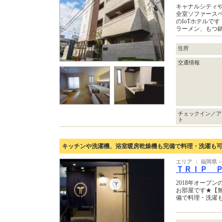
キャナルシティ
全室ソファース
のIoTホテルです
ラーメン、もつ
住所
交通情報
チェックイン／ア
ト
キッチンや洗濯機、浴室暖房乾燥機も完備で料理・洗濯も
エリア ： 福岡県
ＴＲＩＰ 
2018年オープ
お部屋です★【無
備で料理・洗濯も