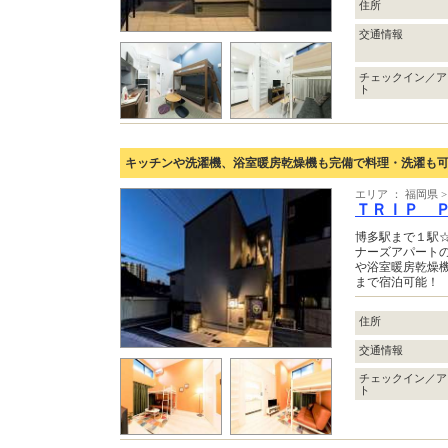
住所
交通情報
チェックイン／ア
ト
キッチンや洗濯機、浴室暖房乾燥機も完備で料理・洗濯も
エリア ： 福岡県
ＴＲＩＰ 
博多駅まで１駅
ナーズアパートの
や浴室暖房乾燥
まで宿泊可能！
住所
交通情報
チェックイン／ア
ト