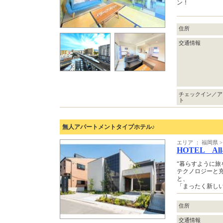
ン！
住所
交通情報
チェックイン／ア
ト
無人アパートメントタイプホテル♪
エリア ： 福岡県
HOTEL Al
“暮らすように旅をする
テクノロジーと充実
と、
「まったく新し
住所
交通情報