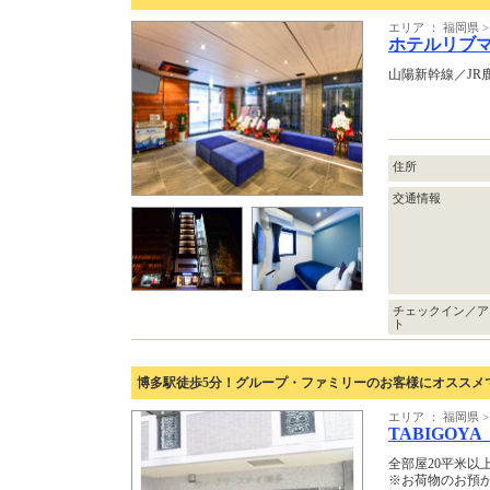
エリア ： 福岡県
ホテルリブ
山陽新幹線／JR
住所
交通情報
チェックイン／ア
ト
博多駅徒歩5分！グループ・ファミリーのお客様にオススメ
エリア ： 福岡県
TABIGOYA
全部屋20平米以
※お荷物のお預