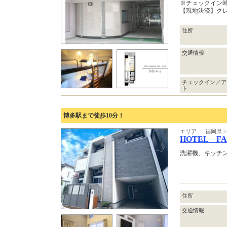
※チェックイン
【現地決済】ク
住所
交通情報
チェックイン／ア
ト
博多駅まで徒歩10分！
エリア ： 福岡県
HOTEL FAM
洗濯機、キッチ
住所
交通情報