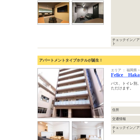
チェックイン／ア
ト
アパートメントタイプホテルが誕生！
エリア ： 福岡県
Felice Haka
バス、トイレ別
ただけます。
住所
交通情報
チェックイン／ア
ト