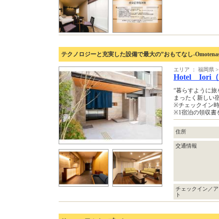
テクノロジーと充実した設備で最大の”おもてなし-Omotenash
エリア ： 福岡県
Hotel Io
“暮らすように旅をする”
まったく新しい
※チェックイン
※1宿泊の領収
住所
交通情報
チェックイン／ア
ト