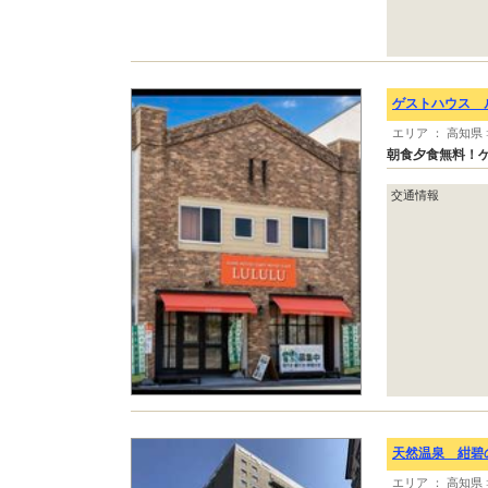
ゲストハウス 
エリア ： 高知県
朝食夕食無料！
交通情報
天然温泉 紺碧
エリア ： 高知県