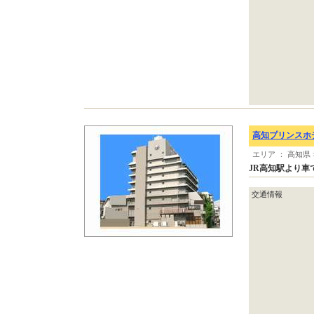
高知プリンスホ
エリア ： 高知県
JR高知駅より
交通情報