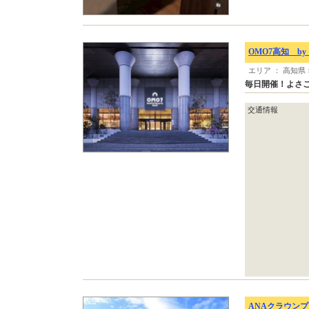
OMO7高知 b
エリア ： 高知県
毎日開催！よさ
交通情報
ANAクラウンプ