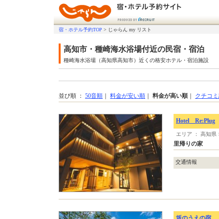
宿・ホテル予約TOP
>
じゃらん my リスト
高知市・種崎海水浴場付近の民宿・宿泊
種崎海水浴場（高知県高知市）近くの格安ホテル・宿泊施設
並び順 ：
50音順
｜
料金が安い順
｜
料金が高い順
｜
クチコミ
Hotel Re:Plug
エリア ： 高知県
里帰りの家
交通情報
坂のうえの宿