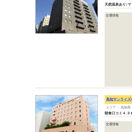
天然温泉あり♪マ
交通情報
高知サンライズ
エリア ： 高知県
朝食口コミ４.３
交通情報