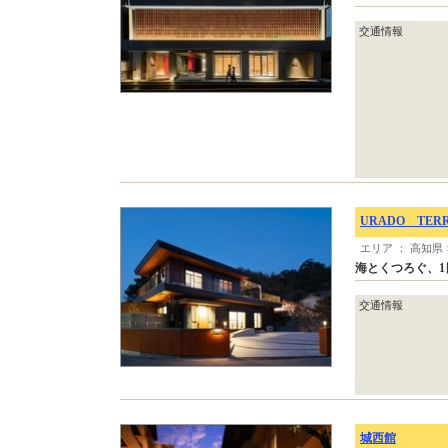
交通情報
URADO TER
エリア ： 高知県
海とくつろぐ、1
交通情報
城西館