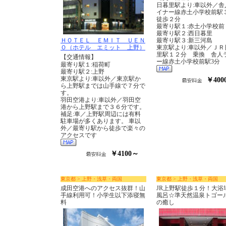
日暮里駅より:車以外／舎
イナー線赤土小学校前
徒歩２分
最寄り駅１:赤土小学校前
最寄り駅２:西日暮里
ＨＯＴＥＬ ＥＭＩＴ ＵＥＮ
最寄り駅３:新三河島
Ｏ（ホテル エミット 上野）
東京駅より:車以外／ＪＲ
里駅１２分 乗換 舎人
【交通情報】
ー線赤土小学校前駅3分
最寄り駅１:稲荷町
最寄り駅２:上野
東京駅より:車以外／東京駅か
￥400
ら上野駅までは山手線で７分で
す。
羽田空港より:車以外／羽田空
港から上野駅まで３６分です。
補足:車／上野駅周辺には有料
駐車場が多くあります。 車以
外／最寄り駅から徒歩で楽々の
アクセスです
￥4100～
東京都 > 上野・浅草・両国
東京都 > 上野・浅草・両国
成田空港へのアクセス抜群！山
JR上野駅徒歩１分！大浴
手線利用可！小学生以下添寝無
風呂☆準天然温泉トゴー
料
の癒し