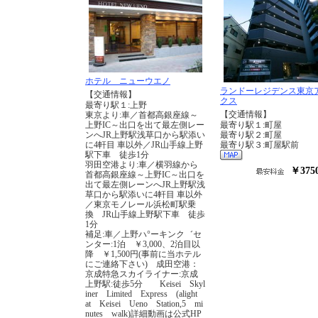
ホテル ニューウエノ
ランドーレジデンス東京
【交通情報】
クス
最寄り駅１:上野
【交通情報】
東京より:車／首都高銀座線～
上野IC～出口を出て最左側レー
最寄り駅１:町屋
ンへJR上野駅浅草口から駅添い
最寄り駅２:町屋
に4軒目 車以外／JR山手線上野
最寄り駅３:町屋駅前
駅下車 徒歩1分
羽田空港より:車／横羽線から
￥375
首都高銀座線～上野IC～出口を
出て最左側レーンへJR上野駅浅
草口から駅添いに4軒目 車以外
／東京モノレール浜松町駅乗
換 JR山手線上野駅下車 徒歩
1分
補足:車／上野ハ°ーキンク゛セ
ンター:1泊 ￥3,000、2泊目以
降 ￥1,500円(事前に当ホテル
にご連絡下さい) 成田空港：
京成特急スカイライナー:京成
上野駅:徒歩5分 Keisei Skyl
iner Limited Express (alight
at Keisei Ueno Station,5 mi
nutes walk)詳細動画は公式HP