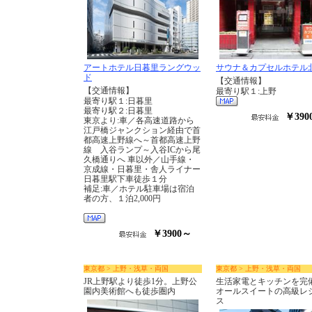
アートホテル日暮里ラングウッ
サウナ＆カプセルホテル
ド
【交通情報】
【交通情報】
最寄り駅１:上野
最寄り駅１:日暮里
最寄り駅２:日暮里
￥390
東京より:車／各高速道路から
江戸橋ジャンクション経由で首
都高速上野線へ～首都高速上野
線 入谷ランプ～入谷ICから尾
久橋通りへ 車以外／山手線・
京成線・日暮里・舎人ライナー
日暮里駅下車徒歩１分
補足:車／ホテル駐車場は宿泊
者の方、１泊2,000円
￥3900～
東京都 > 上野・浅草・両国
東京都 > 上野・浅草・両国
JR上野駅より徒歩1分。上野公
生活家電とキッチンを完
園内美術館へも徒歩圏内
オールスイートの高級レ
ス