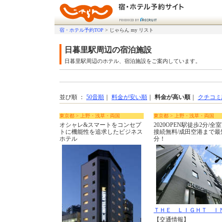
宿・ホテル予約TOP
>
じゃらん my リスト
日暮里駅周辺の宿泊施設
日暮里駅周辺のホテル、宿泊施設をご案内しています。
並び順 ：
50音順
｜
料金が安い順
｜
料金が高い順
｜
クチコミ
東京都 > 上野・浅草・両国
東京都 > 上野・浅草・両国
オシャレ&スマートをコンセプ
2020OPEN駅徒歩2分/全室W
トに機能性を追求したビジネス
接続無料/成田空港まで最短
ホテル
分！
ＴＨＥ ＬＩＧＨＴ Ｉ
【交通情報】