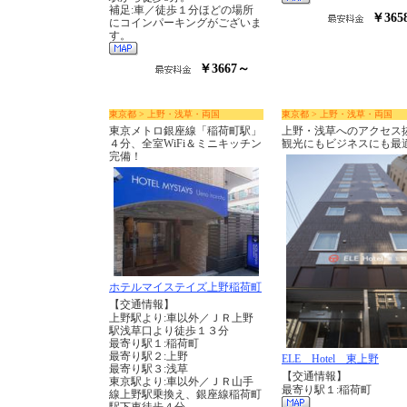
補足:車／徒歩１分ほどの場所
￥365
にコインパーキングがございま
す。
￥3667～
東京都 > 上野・浅草・両国
東京都 > 上野・浅草・両国
東京メトロ銀座線「稲荷町駅」
上野・浅草へのアクセス
４分、全室WiFi＆ミニキッチン
観光にもビジネスにも最
完備！
ホテルマイステイズ上野稲荷町
【交通情報】
上野駅より:車以外／ＪＲ上野
駅浅草口より徒歩１３分
最寄り駅１:稲荷町
最寄り駅２:上野
ELE Hotel 東上野
最寄り駅３:浅草
【交通情報】
東京駅より:車以外／ＪＲ山手
最寄り駅１:稲荷町
線上野駅乗換え、銀座線稲荷町