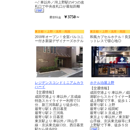
へ! 車以外／JR上野駅の4つの改
札口で中央改札口が最短距離
￥3750～
東京都 > 上野・浅草・両国
東京都 > 上野・浅草・両国
2018年オープン！全室バルコニ
和風カプセルホテル！良
ー付き新築デザイナーズホテル
ットレスで寝心地◎
レジデンスコンドミニアムカラ
ホテル泊屋上野
ハーイ
【交通情報】
【交通情報】
成田空港より:車以外／成
成田空港より:車以外／京成線
港駅からスカイライナー
特急スカイライナー利用で51
成上野駅で下車、徒歩１
分、新三河島駅より徒歩4分。
最寄り駅１:上野
最寄り駅１:西日暮里
最寄り駅２:稲荷町
最寄り駅２:三河島
最寄り駅３:京成上野
最寄り駅３:日暮里
東京より:車以外／東京駅
東京駅より:車以外／JR山手
山手線、京浜東北線等に
線・京浜東北線13分、西日暮里
上野駅で下車、徒歩５分
駅から徒歩8分。