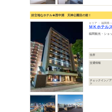
好立地なホテル★西中洲 天神公園目の前！
エリア ： 福岡県
ＭＫホテル
福岡観光・ショ
住所
交通情報
チェックイン／ア
ト