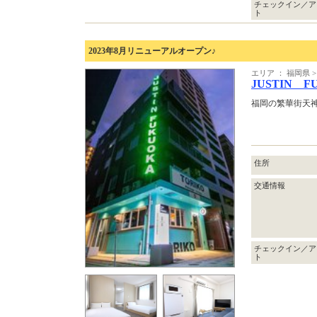
チェックイン／ア
ト
2023年8月リニューアルオープン♪
エリア ： 福岡県
JUSTIN F
福岡の繁華街天
住所
交通情報
チェックイン／ア
ト