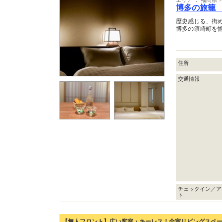
博多の旅籠
歴史感じる、街
博多の須崎町を
住所
交通情報
チェックイン／ア
ト
【無人フロント】広い客室・キーレス！全室リビングスペ