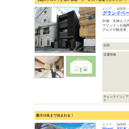
エリア ： 福岡県
グランドベ
中洲・天神エリ
マリンメッセ福
グルメや観光等
住所
交通情報
チェックイン／ア
ト
最大10名まで泊まれる！
エリア ： 福岡県
Hotel FU