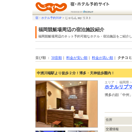
宿・ホテル予約TOP
>
じゃらん my リスト
福岡競艇場周辺の宿泊施設紹介
福岡競艇場周辺のネット予約可能なホテル・宿泊施設をご紹介
並び順 ：
50音順
｜
料金が安い順
｜
料金が高い順
｜
クチコミ
中洲川端駅より徒歩２分！博多・天神徒歩圏内！
エリア ： 福岡県
ホテルリブ
博多の顔「中州
住所
交通情報