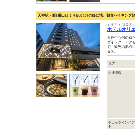
天神駅・西1番出口より徒歩1分の好立地。朝食バイキング
エリア ： 福岡県
ホテルオリ
天神中心部のロ
ダイレクトアク
で、観光の拠点
セス。
住所
交通情報
チェックイン／ア
ト