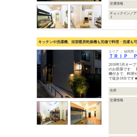
交通情報
チェックイン／ア
ト
キッチンや洗濯機、浴室暖房乾燥機も完備で料理・洗濯も
エリア ： 福岡県
ＴＲＩＰ 
2018年5月オ
のお部屋です 【
機付きで、料理
で徒歩18分です
住所
交通情報