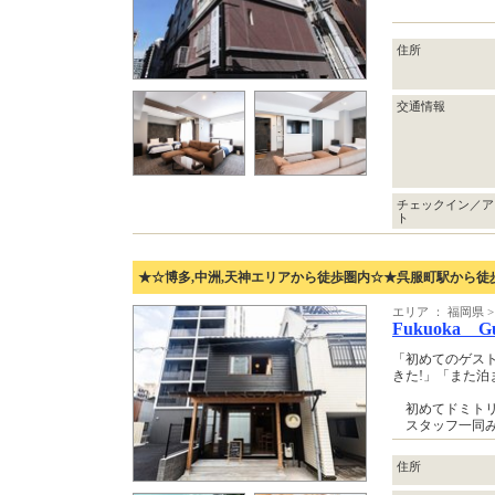
住所
交通情報
チェックイン／ア
ト
★☆博多,中洲,天神エリアから徒歩圏内☆★呉服町駅から徒歩
エリア ： 福岡県
Fukuoka G
「初めてのゲス
きた!」「また
初めてドミトリ
スタッフ一同み
住所