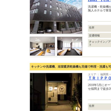
洗濯機・乾燥機
無人ホテルで客
住所
交通情報
チェックイン／ア
ト
キッチンや洗濯機、浴室暖房乾燥機も完備で料理・洗濯も
エリア ： 福岡県
ＴＲＩＰＰ
2018年5月に
セ福岡まで徒歩20
住所