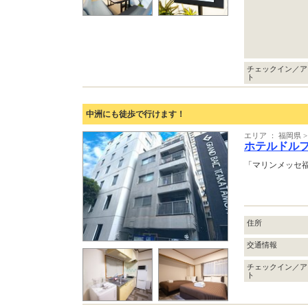
チェックイン／ア
ト
中洲にも徒歩で行けます！
エリア ： 福岡県
ホテルドル
「マリンメッセ福
住所
交通情報
チェックイン／ア
ト