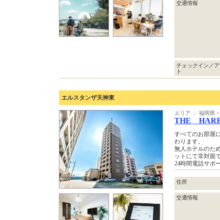
交通情報
チェックイン／ア
ト
エルスタンザ天神東
エリア ： 福岡県
THE HAR
すべてのお部屋
わります。
無人ホテルのた
ットにて非対面
24時間電話サポ
住所
交通情報