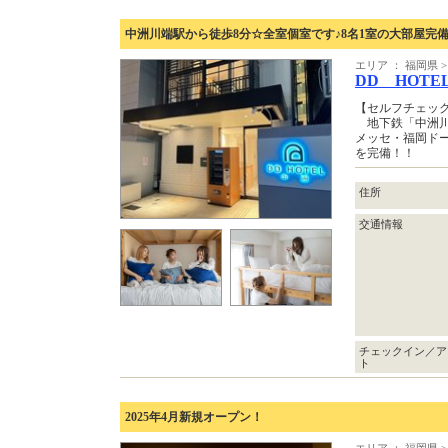
中洲川端駅から徒歩8分☆全室個室です♪8名1室の大部屋完
エリア ： 福岡県
DD HOTE
【セルフチェッ
地下鉄「中洲川
メッセ・福岡ドー
を完備！！
住所
交通情報
チェックイン／ア
ト
2025年4月新規オープン！
エリア ： 福岡県