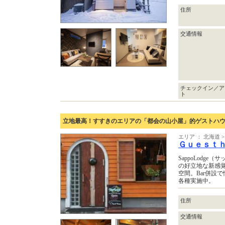
住所
交通情報
チェックイン／ア
ト
立地最高！すすきのエリアの「都会の山小屋」的ゲストハ
エリア ： 北海道 >
Ｇｕｅｓｔ
SappoLodg
の好立地な新感
空間。Bar併設
各種実施中。
住所
交通情報