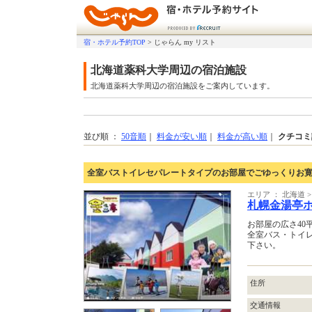
宿・ホテル予約TOP
>
じゃらん my リスト
北海道薬科大学周辺の宿泊施設
北海道薬科大学周辺の宿泊施設をご案内しています。
並び順 ：
50音順
｜
料金が安い順
｜
料金が高い順
｜
クチコミ
全室バストイレセパレートタイプのお部屋でごゆっくりお
エリア ： 北海道 >
札幌金湯亭ホテ
お部屋の広さ40
全室バス・トイ
下さい。
住所
交通情報