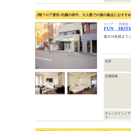
2階フロア貸切♪札幌の街中、大人数での旅の拠点におすす
エリア ： 北海道 >
FUN HOT
最大10名様まで
住所
交通情報
チェックイン／ア
ト