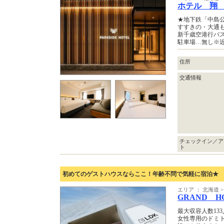
ホテル 翔
★地下鉄「中島
すすきの・大通
新千歳空港行バ
駐車場…無し※
住所
交通情報
チェックイン／ア
ト
初めてのゲストハウスならここ！年齢不問で気軽に宿泊★
エリア ： 北海道 >
GRAND H
最大収容人数13
女性専用のドミ