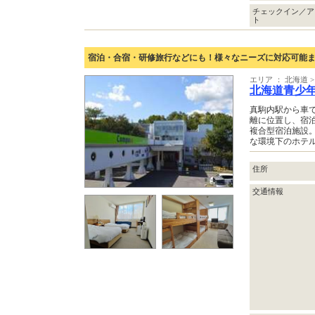
チェックイン／ア
ト
宿泊・合宿・研修旅行などにも！様々なニーズに対応可能
エリア ： 北海道 >
北海道青少
真駒内駅から車で
離に位置し、宿
複合型宿泊施設
な環境下のホテ
住所
交通情報