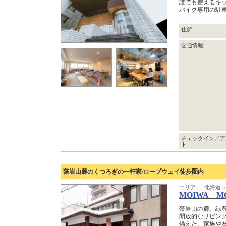
誰でも使えるキ
バイク専用の駐
住所
交通情報
チェックイン／ア
ト
藻岩山麓のくつろぎの一軒家/ロープウェイ徒歩圏内
エリア ： 北海道 >
MOIWA M
藻岩山の麓、緑豊
開放的なリビング
備えた、家族や