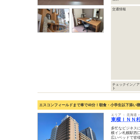
交通情報
チェックイン／ア
ト
エスコンフィールドまで車で40分！朝食・小学生以下添い
エリア ： 北海道 >
東横ＩＮＮ
多忙なビジネス
横イン札幌駅西
広いベッドで皆