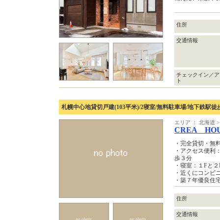
住所
交通情報
チェックイン／ア
ト
札幌中心地貸切戸建(103平米)/2寝室/無料駐車場/地下鉄駅徒
エリア ： 北海道 >
CREA HO
・完全貸切・無
・アクセス便利：
歩３分
・寝室：１Fと２
・近くにコンビ
・築７年優良住
住所
交通情報