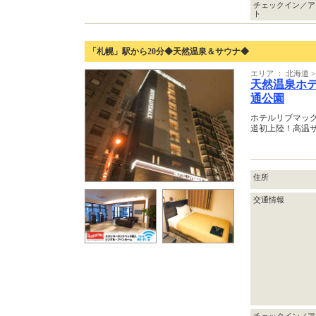
チェックイン／ア
ト
「札幌」駅から20分◆天然温泉＆サウナ◆
エリア ： 北海道 >
天然温泉ホ
通公園
ホテルリブマッ
道初上陸！高温
住所
交通情報
チェックイン／ア