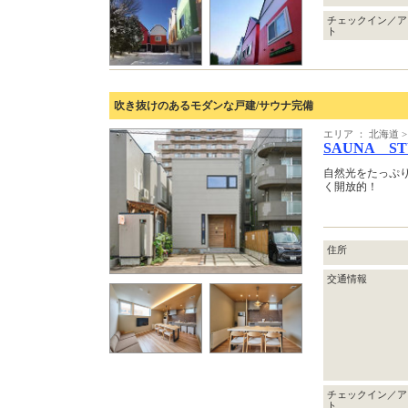
チェックイン／ア
ト
吹き抜けのあるモダンな戸建/サウナ完備
エリア ： 北海道 >
SAUNA ST
自然光をたっぷ
く開放的！
住所
交通情報
チェックイン／ア
ト