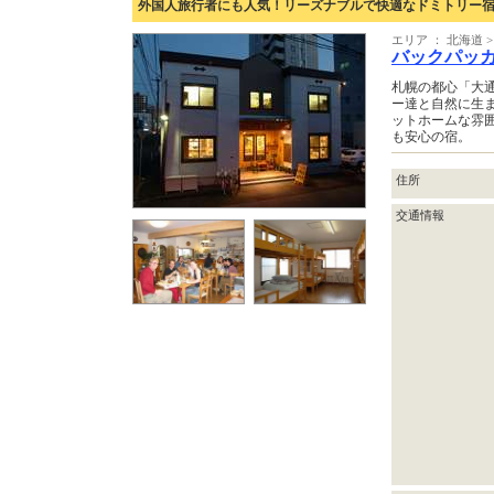
外国人旅行者にも人気！リーズナブルで快適なドミトリー
エリア ： 北海道 >
バックパッ
札幌の都心「大
ー達と自然に生
ットホームな雰
も安心の宿。
住所
交通情報