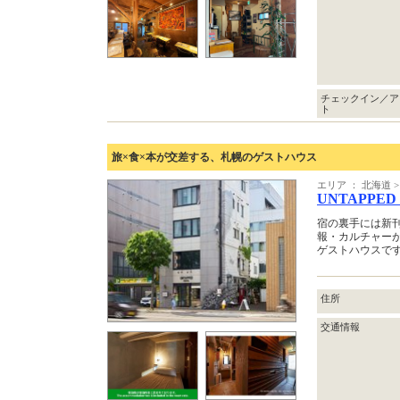
チェックイン／ア
ト
旅×食×本が交差する、札幌のゲストハウス
エリア ： 北海道 >
UNTAPPED
宿の裏手には新刊書
報・カルチャー
ゲストハウスで
住所
交通情報