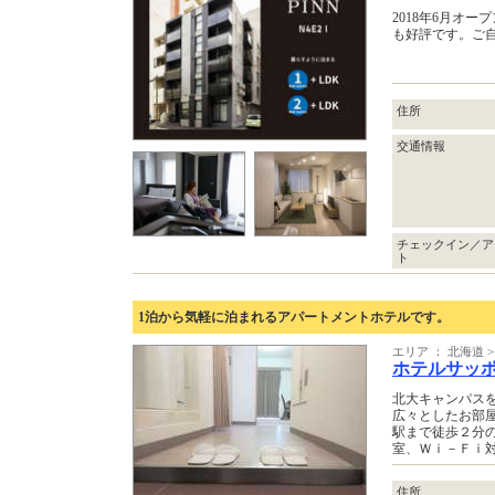
2018年6月オ
も好評です。ご
住所
交通情報
チェックイン／ア
ト
1泊から気軽に泊まれるアパートメントホテルです。
エリア ： 北海道 >
ホテルサッ
北大キャンパス
広々としたお部
駅まで徒歩２分
室、Ｗｉ－Ｆｉ
住所