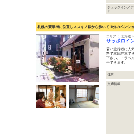
チェックイン／ア
ト
札幌の繁華街に位置しススキノ駅から歩いて10分のペンシ
エリア ： 北海道 >
サッポロイ
若い旅行者に人
料で車庫駐車で
下さい。トラベル
手できます。
住所
交通情報