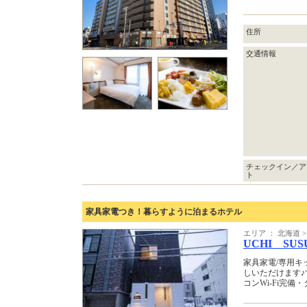
住所
交通情報
チェックイン／ア
ト
家具家電つき！暮らすように泊まるホテル
エリア ： 北海道 >
UCHI SUS
家具家電/専用
しいただけます♪
コンWi-Fi完