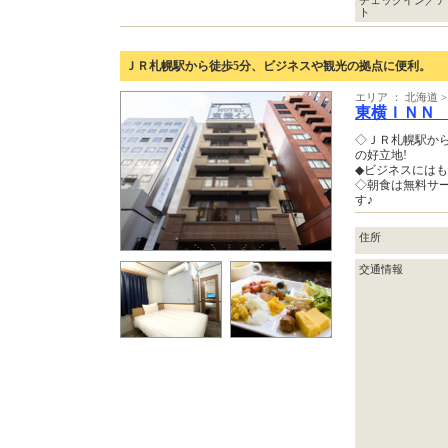
ト
ＪＲ札幌駅から徒歩5分、ビジネスや観光の拠点に便利。
エリア ： 北海道 >
東横ＩＮＮ
◇ＪＲ札幌駅から
の好立地!
◆ビジネスには
◇朝食は無料サ
す♪
住所
交通情報