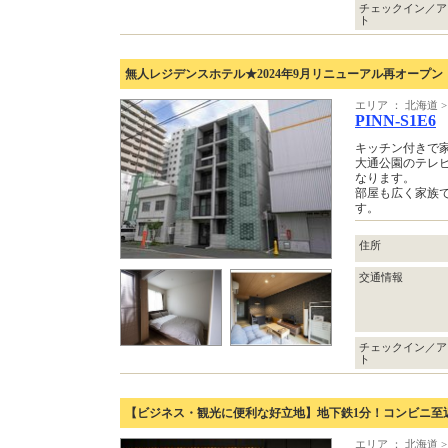
チェックイン／ア
ト
無人レジデンスホテル★2024年9月リニューアル再オープン
エリア ： 北海道 >
PINN-S1E6
キッチン付きで
大通公園のテレ
なります。
部屋も広く家族
す。
住所
交通情報
チェックイン／ア
ト
【ビジネス・観光に便利な好立地】地下鉄1分！コンビニ至
エリア ： 北海道 >