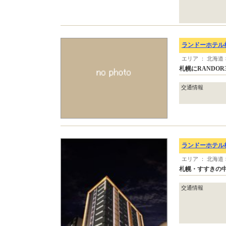
ランドーホテル
エリア ： 北海道 
札幌にRANDO
交通情報
ランドーホテル
エリア ： 北海道 
札幌・すすきの中
交通情報