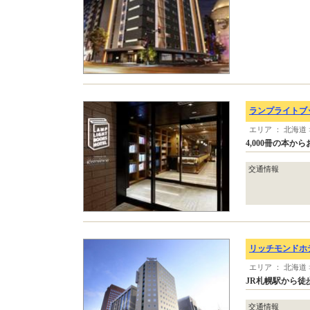
ランプライトブ
エリア ： 北海道 
4,000冊の本
交通情報
リッチモンドホ
エリア ： 北海道 
JR札幌駅から徒
交通情報