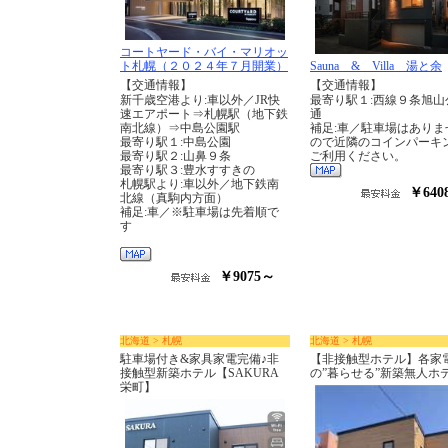
コートヤード・バイ・マリオッ
ト札幌（２０２４年７月開業）
Sauna & Villa 湯と余
【交通情報】
【交通情報】
新千歳空港より:車以外／JR快
最寄り駅１:西線９条旭山
速エアポート⇒札幌駅（地下鉄
通
南北線）⇒中島公園駅
補足:車／駐車場はありま
最寄り駅１:中島公園
ので近隣のコインパーキ
最寄り駅２:山鼻９条
ご利用ください。
最寄り駅３:豊水すすきの
札幌駅より:車以外／地下鉄南
￥640
北線（真駒内方面）
補足:車／※駐車場は先着順で
す
￥9075～
北海道 > 札幌
北海道 > 札幌
駐車場付き&家具家電完備♪非
【非接触型ホテル】各家
接触型新築ホテル【SAKURA
の”暮らせる”新築無人ホ
栄町】