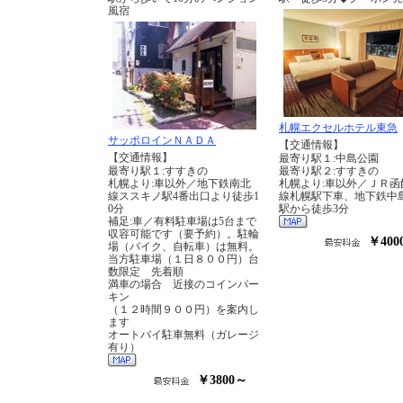
風宿
札幌エクセルホテル東急
サッポロインＮＡＤＡ
【交通情報】
【交通情報】
最寄り駅１:中島公園
最寄り駅１:すすきの
最寄り駅２:すすきの
札幌より:車以外／地下鉄南北
札幌より:車以外／ＪＲ函
線ススキノ駅4番出口より徒歩1
線札幌駅下車、地下鉄中
0分
駅から徒歩3分
補足:車／有料駐車場は5台まで
収容可能です（要予約）。駐輪
￥400
場（バイク、自転車）は無料。
当方駐車場（１日８００円）台
数限定 先着順
満車の場合 近接のコインパー
キン
（１２時間９００円）を案内し
ます
オートバイ駐車無料（ガレージ
有り）
￥3800～