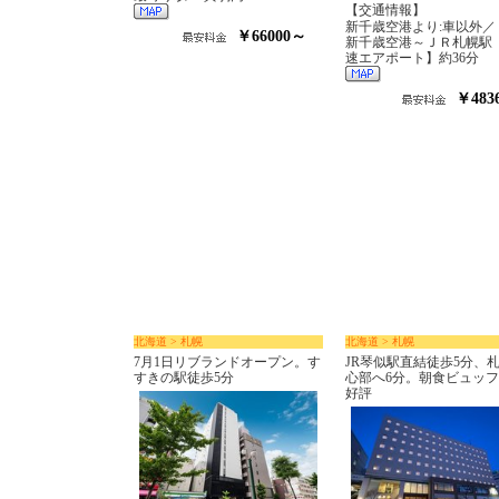
【交通情報】
新千歳空港より:車以外／
￥66000～
新千歳空港～ＪＲ札幌駅
速エアポート】約36分
￥483
北海道 > 札幌
北海道 > 札幌
7月1日リブランドオープン。す
JR琴似駅直結徒歩5分、
すきの駅徒歩5分
心部へ6分。朝食ビュッ
好評