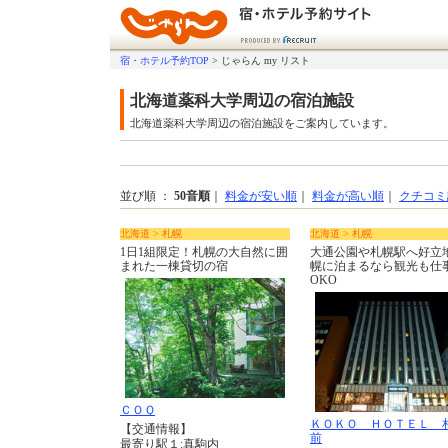
宿・ホテル予約TOP
>
じゃらん my リスト
北海道薬科大学周辺の宿泊施設
北海道薬科大学周辺の宿泊施設をご案内しています。
並び順 ：
50音順
｜
料金が安い順
｜
料金が高い順
｜
クチコミ
北海道 > 札幌
北海道 > 札幌
1日1組限定！札幌の大自然に囲
大通公園や札幌駅へ好立
まれた一棟貸切の宿
幌に泊まるなら観光も仕
OKO
ＣＯＱ
ＫＯＫＯ ＨＯＴＥＬ 
【交通情報】
前
最寄り駅１:真駒内