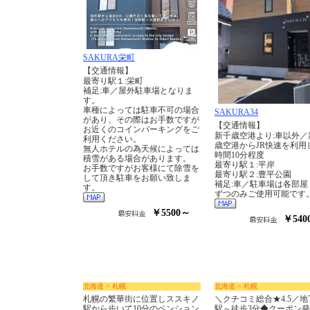
SAKURA栄町
【交通情報】
最寄り駅１:栄町
補足:車／屋外駐車場となりま
す。
車種によっては駐車不可の場合
SAKURA34
があり、その際はお手数ですが
【交通情報】
お近くのコインパーキングをご
新千歳空港より:車以外／
利用ください。
歳空港からJR快速を利用
無人ホテルの為天候によっては
時間10分程度
積雪がある場合があります。
最寄り駅１:平岸
お手数ですがお客様にて除雪を
最寄り駅２:豊平公園
して頂き駐車をお願い致しま
補足:車／駐車場は各部屋
す。
ずつのみご使用可能です
￥5500～
￥540
北海道 > 札幌
北海道 > 札幌
札幌の繁華街に位置しススキノ
＼クチコミ総合★4.5／地
駅から歩いて10分のペンション
駅～徒歩3分◆クーポン