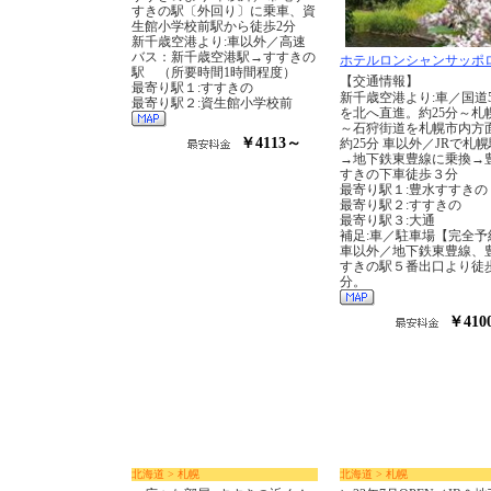
すきの駅〔外回り〕に乗車、資
生館小学校前駅から徒歩2分
新千歳空港より:車以外／高速
バス：新千歳空港駅→すすきの
ホテルロンシャンサッポ
駅 （所要時間1時間程度）
【交通情報】
最寄り駅１:すすきの
新千歳空港より:車／国道
最寄り駅２:資生館小学校前
を北へ直進。約25分～札幌
～石狩街道を札幌市内方
￥4113～
約25分 車以外／JRで札
→地下鉄東豊線に乗換→
すきの下車徒歩３分
最寄り駅１:豊水すすきの
最寄り駅２:すすきの
最寄り駅３:大通
補足:車／駐車場【完全予
車以外／地下鉄東豊線、
すきの駅５番出口より徒
分。
￥410
北海道 > 札幌
北海道 > 札幌