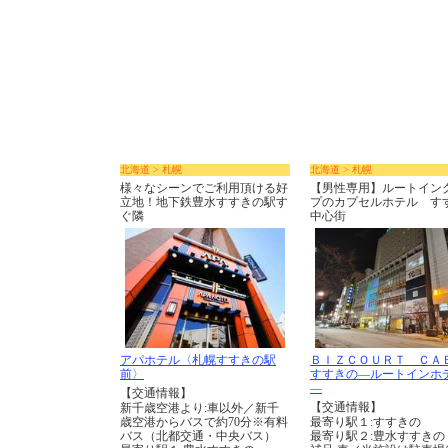
北海道 > 札幌
北海道 > 札幌
様々なシーンでご利用頂ける好
【男性専用】ルートイン
立地！地下鉄豊水すすきの駅す
プのカプセルホテル す
ぐ隣
中心街
アパホテル〈札幌すすきの駅
ＢＩＺＣＯＵＲＴ ＣＡ
前〉
すすきの―ルートインホ
―
【交通情報】
【交通情報】
新千歳空港より:車以外／新千
歳空港からバスで約70分※有料
最寄り駅１:すすきの
バス（北都交通・中央バス）
最寄り駅２:豊水すすきの