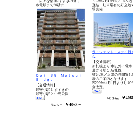
広々な部屋♪すすきの近く！
＼23年7月OPEN／JR＆
市電駅まで30秒☆
直結、駐車場有の好立地
場完備
ラ・ジェント・ステイ新
ろ
【交通情報】
新札幌より:車以外／電車
最寄り駅１:新札幌
補足:車／近隣の時間貸し
Ｄａｉ ８８ Ｍａｔｓｕｉ
場のご案内となります
Ｂｌｄｇ．
※2026年4月1日より1,10
【交通情報】
金改定。
最寄り駅１:すすきの
最寄り駅２:中島公園
￥406
￥4063～