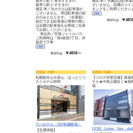
最寄り駅１:豊水すすきの
補足:車／当施設は駐車場
最寄り駅２:すすきの
ざいません。近隣のコイ
補足:車／当ホテルは駐車場が
キングをご利用ください
ございません。周辺駐車場の紹
介のみとなります。（先着順）
￥405
紹介できる駐車場が満車の際に
は近隣の駐車場をお客様ご自身
でお探しくださいませ。
車以外／空港シャトルバス
ご利用時は「南4条西3丁目」停
留所で下車
￥4050～
北海道 > 札幌
北海道 > 札幌
札幌観光も出張も、ほっとくつ
【コロナ対策完備】新築
ろぐホテル時間
テル★中島公園近く★無
場
アパホテル〈TKP札幌駅前〉
UCHI Living Stay ekol
【交通情報】