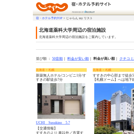
宿・ホテル予約TOP
>
じゃらん my リスト
北海道薬科大学周辺の宿泊施設
北海道薬科大学周辺の宿泊施設をご案内しています。
並び順 ：
50音順
｜
料金が安い順
｜
料金が高い順
｜
クチコミ
北海道 > 札幌
北海道 > 札幌
新築無人ホテル/コンビニ1分/す
すすきの中心部まで徒歩
すきの駅徒歩7分
【札幌ドーム】へは地下
UCHI Susukino 5.7
【交通情報】
すすきのより:車以外／市電す