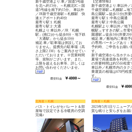
【交通情報】
新千歳空港より:車／国道5号線
を北へ約15分。～札幌北IC～国
新千歳空港より:車以外／
道5号線を南下約15分。 車以外
千歳空港駅→札幌駅→地
／JR新千歳空港駅～札幌駅 快
島公園駅→徒歩11分(所要6
速エアポート約40分
最寄り駅１:中島公園通
最寄り駅１:札幌
最寄り駅２:中島公園
最寄り駅２:大通
札幌駅より:車以外／地下
札幌より:車以外／JR「札幌
幌駅→すすきの駅→市電
駅」(南口)から徒歩8分・地下鉄
園通駅→徒歩3分(所要20
「大通駅」から徒歩10分
補足:車／敷地内に事前予
補足:車／駐車場は併設してお
の専用パーキングあり：
りません。提携先の駐車場（高
予約時、ご申告をお願い
さ上限2.1M）をご案内させてい
す。
ただいております。※営業時間
新千歳空港から当ホテル
等、規制がございます。また、
夏場で高速道路を利用し
上限を超えるお車等、詳しくは
の所要時間は約55分程度
お問い合わせくださいませ。
車以外／札幌市内のタク
乗運賃の相場は670円程
す。
￥4000～
￥400
北海道 > 札幌
北海道 > 札幌
バス・トイレがセパレート＆部
2023年5月1日リニュー
屋毎で設定できる冷暖房の空調
質な眠りと安らぎをお届
完備♪