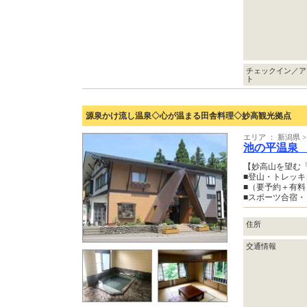
チェックイン／ア
ト
源泉かけ流し温泉◇心が温まる田舎料理◇妙高観光拠点
エリア ： 新潟県 
池の平温泉
【妙高山を望む
■登山・トレッ
■（要予約＋有
■スポーツ合宿
住所
交通情報