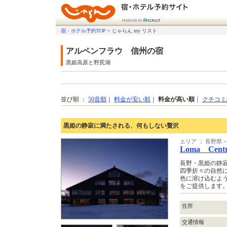
宿・ホテル予約TOP
>
じゃらん my リスト
アルペンフラウ 信州の宿
黒姫高原と野尻湖
並び順 ：
50音順
｜
料金が安い順
｜
料金が高い順
｜
クチコミ
黒姫の静寂に満たされる、何もしない贅沢
エリア ： 長野県
Loma Centr
長野・黒姫の静寂
四季折々の自然に
色に溶け込むよ
をご提供します
住所
交通情報