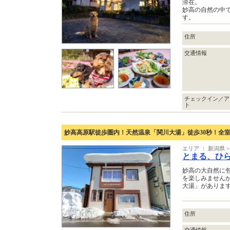
滞在。
妙高の自然の中
す。
住所
交通情報
チェックイン／ア
ト
妙高高原駅徒歩圏内！天然温泉「関川大湯」徒歩30秒！全室W
エリア ： 新潟県 
とまる、ひら
妙高の大自然に
を楽しみません
大湯」がありま
住所
交通情報