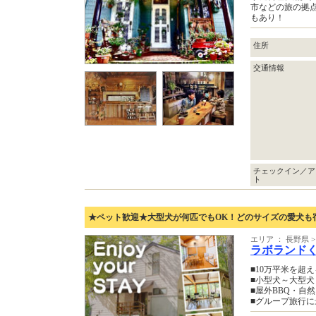
市などの旅の拠点
もあり！
住所
交通情報
チェックイン／ア
ト
★ペット歓迎★大型犬が何匹でもOK！どのサイズの愛犬も
エリア ： 長野県
ラボランド
■10万平米を超
■小型犬～大型犬
■屋外BBQ・自
■グループ旅行に