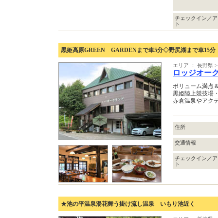
チェックイン／ア
ト
黒姫高原GREEN GARDENまで車5分◇野尻湖まで車15分
エリア ： 長野県
ロッジオー
ボリューム満点＆
黒姫陸上競技場
赤倉温泉やアクテ
住所
交通情報
チェックイン／ア
ト
★池の平温泉湯花舞う掛け流し温泉 いもり池近く