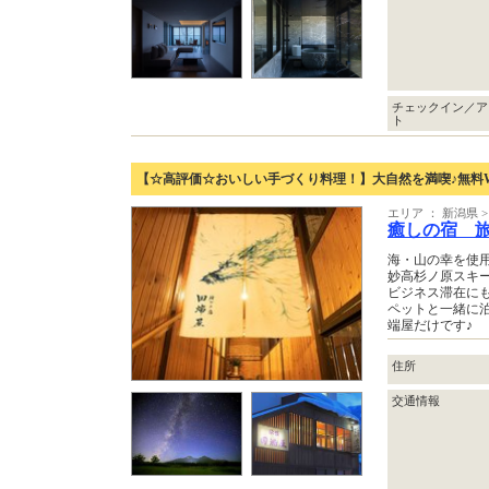
チェックイン／ア
ト
【☆高評価☆おいしい手づくり料理！】大自然を満喫♪無料Wi
エリア ： 新潟県 
癒しの宿 
海・山の幸を使
妙高杉ノ原スキ
ビジネス滞在に
ペットと一緒に
端屋だけです♪
住所
交通情報