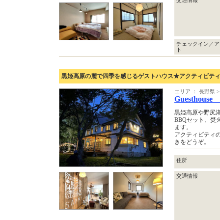
チェックイン／ア
ト
黒姫高原の麓で四季を感じるゲストハウス★アクティビテ
エリア ： 長野県
Guesthouse
黒姫高原や野尻
BBQセット、焚
ます。
アクティビティ
きをどうぞ。
住所
交通情報