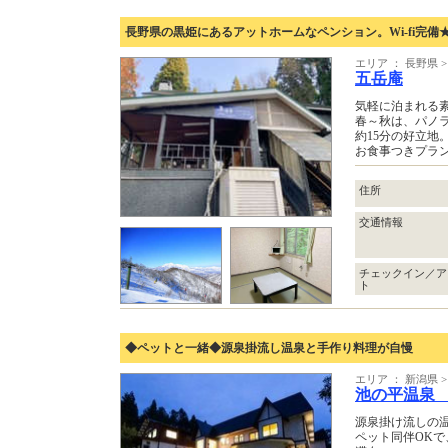
長野県の黒姫にあるアットホームなペンション。Wi-fi完備
エリア ： 長野県
五岳庵
気軽に泊まれる
春～秋は、パノ
約15分の好立地
お食事つきプラン
住所
交通情報
チェックイン／ア
ト
◆ペットと一緒◆源泉掛流し温泉と手作り料理が自慢
エリア ： 新潟県 
池の平温泉
源泉掛け流しの
ペット同伴OK