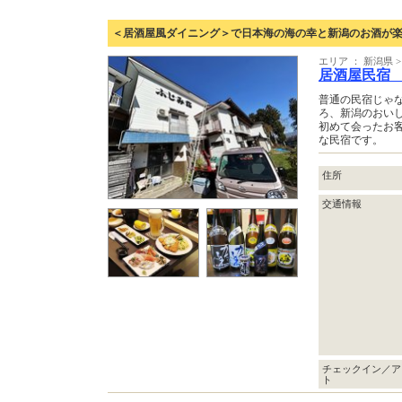
＜居酒屋風ダイニング＞で日本海の海の幸と新潟のお酒が
エリア ： 新潟県 
居酒屋民宿
普通の民宿じゃ
ろ、新潟のおい
初めて会ったお
な民宿です。
住所
交通情報
チェックイン／ア
ト