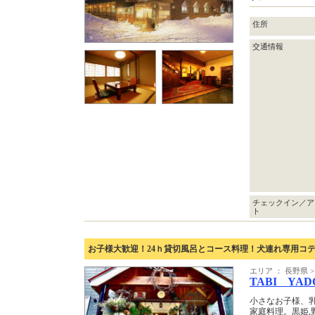
住所
交通情報
チェックイン／ア
ト
お子様大歓迎！24ｈ貸切風呂とコース料理！犬連れ専用コテ
エリア ： 長野県
TABI YAD
小さなお子様、乳
家庭料理。黒姫,野