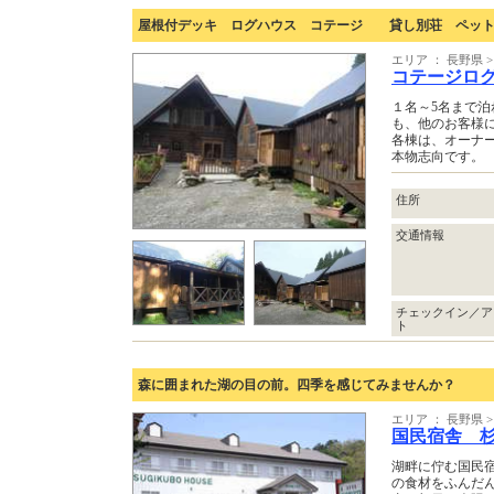
屋根付デッキ ログハウス コテージ 貸し別荘 ペット
エリア ： 長野県
コテージロ
１名～5名まで
も、他のお客様
各棟は、オーナ
本物志向です。
住所
交通情報
チェックイン／ア
ト
森に囲まれた湖の目の前。四季を感じてみませんか？
エリア ： 長野県
国民宿舎 
湖畔に佇む国民
の食材をふんだ