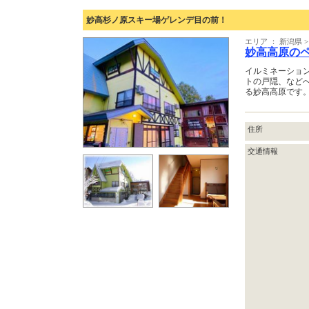
妙高杉ノ原スキー場ゲレンデ目の前！
エリア ： 新潟県 
妙高高原の
イルミネーショ
トの戸隠、など
る妙高高原です
住所
交通情報