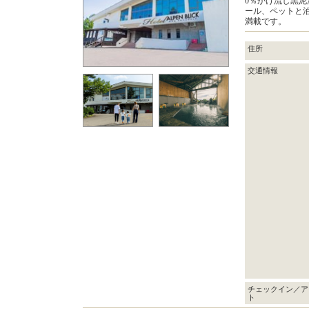
0％かけ流し黒
ール、ペットと
満載です。
住所
交通情報
チェックイン／ア
ト