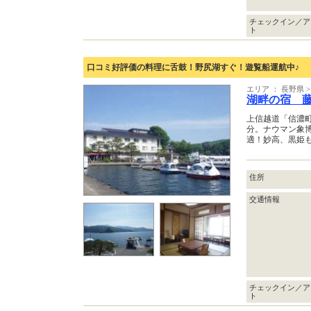
チェックイン／ア
ト
口コミ好評価の料理に舌鼓！野尻湖すぐ！遊覧船運航中♪
エリア ： 長野県
湖畔の宿 
上信越道「信濃町
分。ナウマン象
適！妙高、黒姫も
住所
交通情報
チェックイン／ア
ト