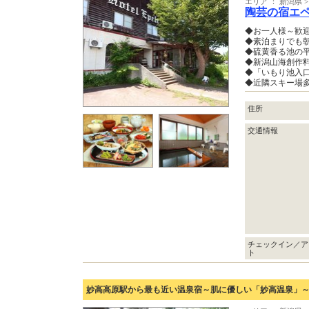
エリア ： 新潟県 
陶芸の宿エ
◆お一人様～歓
◆素泊まりでも
◆硫黄香る池の
◆新潟山海創作
◆「いもり池入
◆近隣スキー場
住所
交通情報
チェックイン／ア
ト
妙高高原駅から最も近い温泉宿～肌に優しい「妙高温泉」