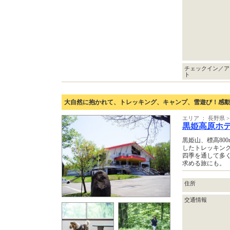
チェックイン／ア
ト
大自然に抱かれて、トレッキング、キャンプ、雪遊び！感
エリア ： 長野県
黒姫高原ホ
黒姫山、標高80
したトレッキン
四季を通して多
求める旅にも。
住所
交通情報