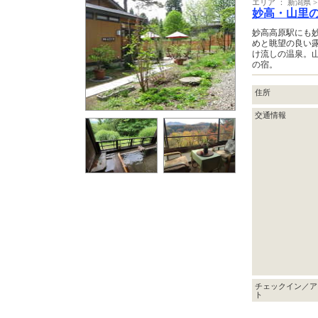
エリア ： 新潟県 
妙高・山里
妙高高原駅にも妙
めと眺望の良い
け流しの温泉。
の宿。
住所
交通情報
チェックイン／ア
ト