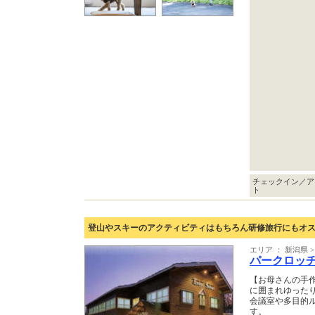
チェックイン／ア
ト
登山やスキーのアクティビティはもちろん研修旅行にもオ
エリア ： 新潟県 
パークロッ
【お母さんの手
に囲まれゆった
会議室や多目的
す。