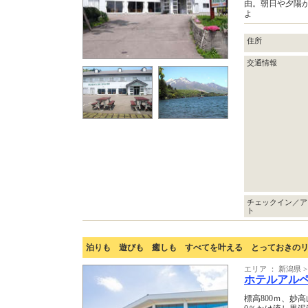
由。朝日や夕陽
よ
住所
交通情報
チェックイン／ア
ト
泊りも 遊びも 癒しも すべてを叶える とっておきの
エリア ： 新潟県 
ホテルアル
標高800ｍ、妙