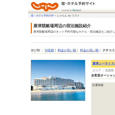
宿・ホテル予約TOP
>
じゃらん my リスト
唐津競艇場周辺の宿泊施設紹介
唐津競艇場周辺のネット予約可能なホテル・宿泊施設をご紹介
並び順 ：
50音順
｜
料金が安い順
｜
料金が高い順
｜
クチコミ
唐津シーサイド
エリア ： 佐賀県
全客室オーシャ
交通情報