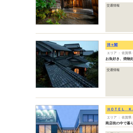
交通情報
洋々閣
エリア ： 佐賀県
お魚好き、焼物
交通情報
ＨＯＴＥＬ Ｋ
エリア ： 佐賀県
商店街の中で暮