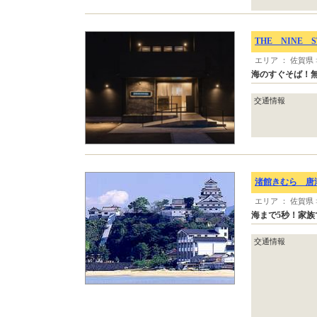
THE NINE S
エリア ： 佐賀県
海のすぐそば！
交通情報
渚館きむら 唐
エリア ： 佐賀県
海まで5秒！家
交通情報