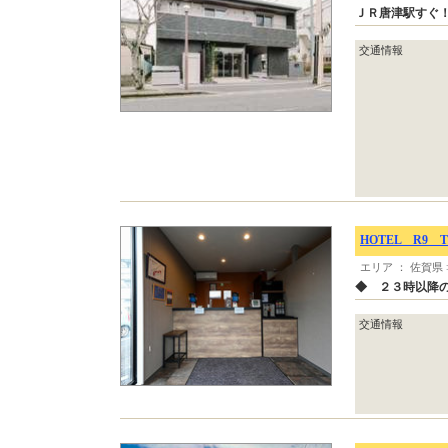
ＪＲ唐津駅すぐ
交通情報
HOTEL R9 T
エリア ： 佐賀県
◆ ２３時以降
交通情報