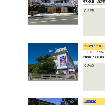
聖地巡礼・唐津
交通情報
女将の『笑顔』
エリア ： 佐賀県
自信があるのは
交通情報
水野旅館