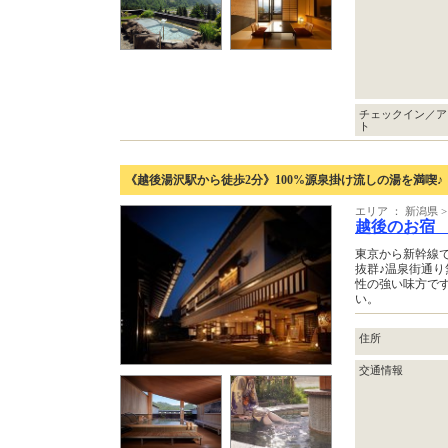
チェックイン／ア
ト
《越後湯沢駅から徒歩2分》100%源泉掛け流しの湯を満喫♪
エリア ： 新潟県 
越後のお宿
東京から新幹線で
抜群♪温泉街通
性の強い味方で
い。
住所
交通情報