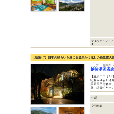
チェックイン／ア
ト
【温泉4.7】四季の移ろいを感じる源泉かけ流しの絶景露天
エリア ： 新潟県 
越後湯沢温
【温泉口コミ4.
街並みや谷川連
露天風呂付客室
屋で堪能くださ
住所
交通情報