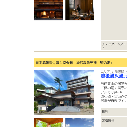
チェックイン／ア
ト
日本源泉掛け流し協会員「湯沢温泉発祥 卵の湯」
エリア ： 新潟県 
越後湯沢湯
当館裏山の洞窟か
「卵の湯」湯守
アルカリph9.6
ORP値－173
浴場が自慢です
住所
交通情報