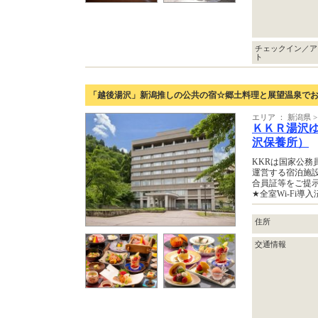
チェックイン／ア
ト
「越後湯沢」新潟推しの公共の宿☆郷土料理と展望温泉で
エリア ： 新潟県 
ＫＫＲ湯沢
沢保養所）
KKRは国家公
運営する宿泊施
合員証等をご提
★全室Wi-Fi
住所
交通情報