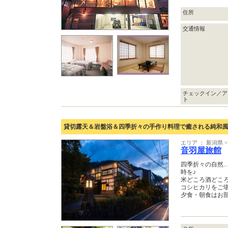
住所
交通情報
チェックイン／ア
ト
貸切露天＆岩盤浴＆四季折々の手作り料理で癒される純和
エリア ： 新潟県 
音羽屋旅館
四季折々の自然
時を♪
米どころ酒どこ
コシヒカリをご堪
夕食・朝食はお部