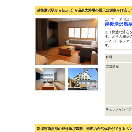
越後湯沢駅から徒歩5分★温泉大浴場の露天は源泉かけ流し
エリア ： 新潟県 
越後湯沢温
より快適な滞在
す。定番の和室
ジネスにもファ
す。
住所
交通情報
チェックイン／ア
ト
新潟県南魚沼の野外遊び満載、季節の自然体験ができるペ