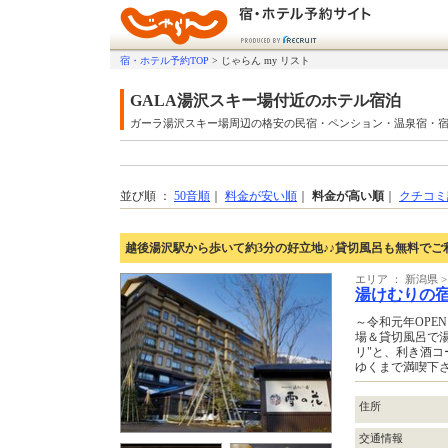
宿・ホテル予約TOP
>
じゃらん my リスト
GALA湯沢スキー場付近のホテル宿泊
ガーラ湯沢スキー場周辺の格安の民宿・ペンション・温泉宿・
並び順 ：
50音順
｜
料金が安い順
｜
料金が高い順
｜
クチコミ
越後湯沢駅から歩いて約3分の好立地♪♪貸切風呂も無料でご
エリア ： 新潟県 
湯けむりの
～令和元年OPE
場＆貸切風呂で湯
リ"と、利き酒
ゆくまで満喫下
住所
交通情報