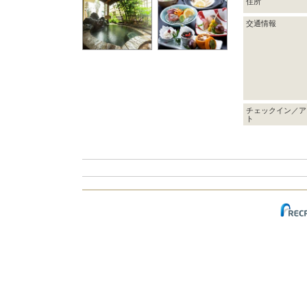
住所
交通情報
チェックイン／ア
ト