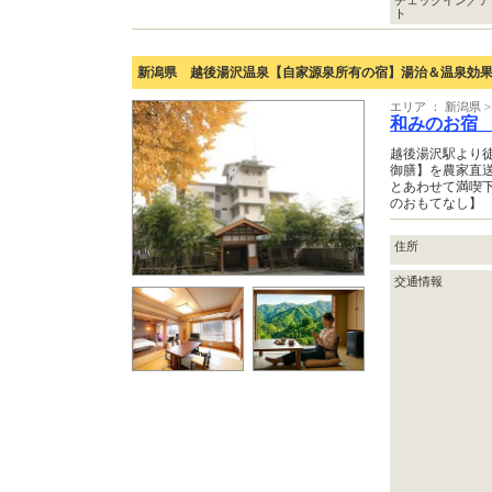
チェックイン／ア
ト
新潟県 越後湯沢温泉【自家源泉所有の宿】湯治＆温泉効
エリア ： 新潟県 
和みのお宿
越後湯沢駅より
御膳】を農家直
とあわせて満喫
のおもてなし】
住所
交通情報