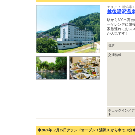
エリア ： 新潟県 
越後湯沢温
駅から800ｍ高
ーゲレンデに隣
家族連れにおス
が人気です！
住所
交通情報
チェックイン／ア
ト
◆2024年12月25日グランドオープン！湯沢ICから車で10分