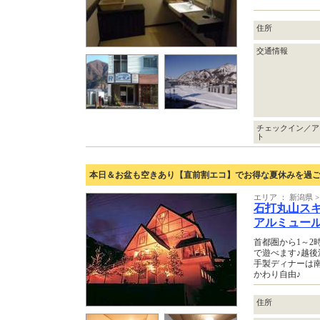
住所
交通情報
チェックイン／ア
ト
本日＆お盆も空きあり【直前割エコ】でお得な夏休みを過ご
エリア ： 新潟県
石打丸山ス
アルミュー
首都圏から1～2
で遊べます♪越後
手製ディナーは
かわり自由♪
住所