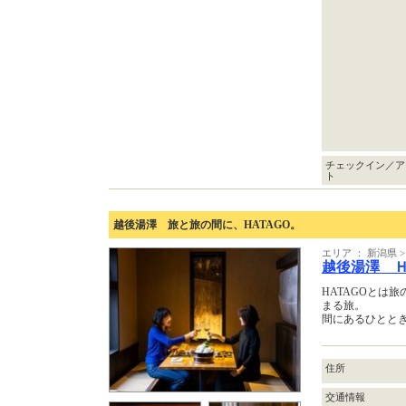
チェックイン／ア
ト
越後湯澤 旅と旅の間に、HATAGO。
エリア ： 新潟県 
越後湯澤 
HATAGOとは
まる旅。
間にあるひとと
住所
交通情報