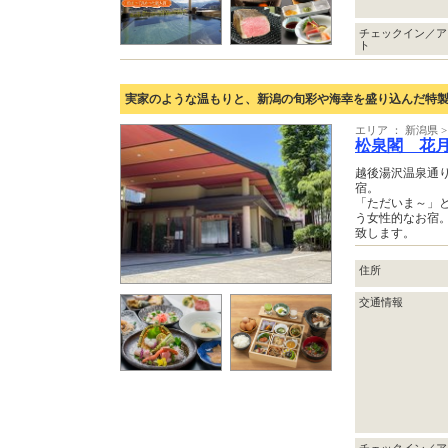
チェックイン／ア
ト
実家のような温もりと、新潟の旬彩や海幸を盛り込んだ特
エリア ： 新潟県 
松泉閣 花
越後湯沢温泉通
宿。
「ただいま～」
う女性的なお宿。
致します。
住所
交通情報