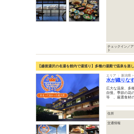
チェックイン／ア
ト
【越後湯沢の名湯を館内で湯巡り】多種の湯殿で温泉を楽
エリア ： 新潟県 
水が織りな
広大な温泉、多
自慢。季節の花
等 、厳選食材の
住所
交通情報