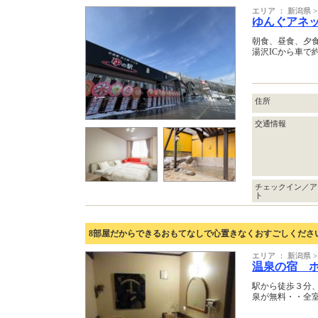
エリア ： 新潟県 
ゆんぐアネ
朝食、昼食、夕
湯沢ICから車で
住所
交通情報
チェックイン／ア
ト
8部屋だからできるおもてなしで心置きなくおすごしくださ
エリア ： 新潟県 
温泉の宿 
駅から徒歩３分
泉が無料・・全