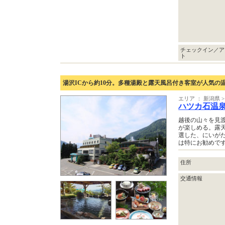
チェックイン／ア
ト
湯沢ICから約10分。多種湯殿と露天風呂付き客室が人気の
エリア ： 新潟県
ハツカ石温
越後の山々を見
が楽しめる。露天
選した、にいが
は特にお勧めで
住所
交通情報