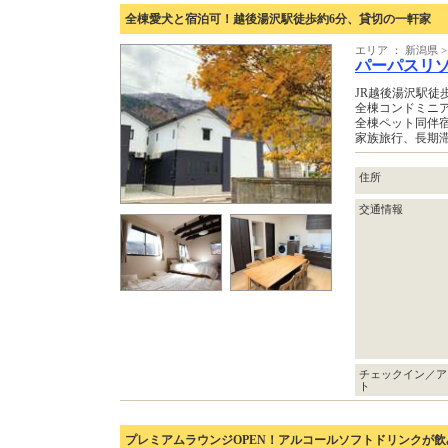
全棟愛犬と宿泊可！越後湯沢駅徒歩約6分、貸切の一軒家
エリア ： 新潟県 
パーパスリ
JR越後湯沢駅徒
全棟コンドミニ
全棟ペット同伴
家族旅行、長期
住所
交通情報
チェックイン／ア
ト
プレミアムラウンジOPEN！アルコールソフトドリンクが飲