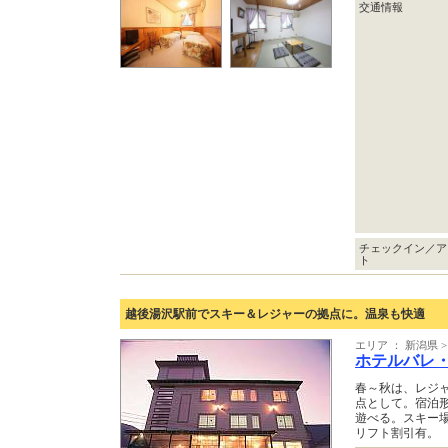
交通情報
チェックイン／ア
ト
越後湯沢駅前でスキー＆レジャーの拠点に。温泉も快適
エリア ： 新潟県 
ホテルバレ
春～秋は、レジ
点として。宿泊
遊べる。スキー
リフト割引有。