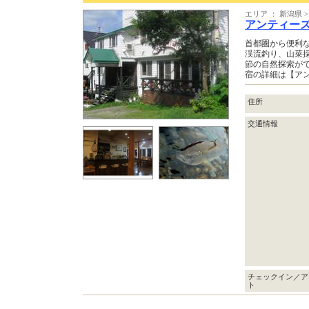
エリア ： 新潟県
アンティー
首都圏から便利
渓流釣り、山菜
節の自然探索が
宿の詳細は【ア
住所
交通情報
チェックイン／ア
ト