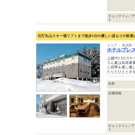
チェックイン／ア
ト
石打丸山スキー場リフトまで徒歩1分の優しい温もりの欧風
エリア ： 新潟県
ホテルプレ
上越NO.1のス
ろん夏は高原避
と四季を通し優
たりとひととき
住所
交通情報
チェックイン／ア
ト