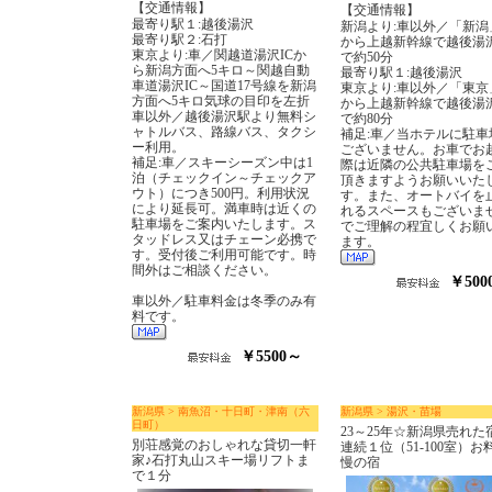
【交通情報】
【交通情報】
最寄り駅１:越後湯沢
新潟より:車以外／「新潟
最寄り駅２:石打
から上越新幹線で越後湯
東京より:車／関越道湯沢ICか
で約50分
ら新潟方面へ5キロ～関越自動
最寄り駅１:越後湯沢
車道湯沢IC～国道17号線を新潟
東京より:車以外／「東京
方面へ5キロ気球の目印を左折
から上越新幹線で越後湯
車以外／越後湯沢駅より無料シ
で約80分
ャトルバス、路線バス、タクシ
補足:車／当ホテルに駐車
ー利用。
ございません。お車でお
補足:車／スキーシーズン中は1
際は近隣の公共駐車場を
泊（チェックイン～チェックア
頂きますようお願いいた
ウト）につき500円。利用状況
す。また、オートバイを
により延長可。満車時は近くの
れるスペースもございま
駐車場をご案内いたします。ス
でご理解の程宜しくお願
タッドレス又はチェーン必携で
ます。
す。受付後ご利用可能です。時
間外はご相談ください。
￥500
車以外／駐車料金は冬季のみ有
料です。
￥5500～
新潟県 > 南魚沼・十日町・津南（六
新潟県 > 湯沢・苗場
日町）
23～25年☆新潟県売れた
別荘感覚のおしゃれな貸切一軒
連続１位（51-100室）お
家♪石打丸山スキー場リフトま
慢の宿
で１分