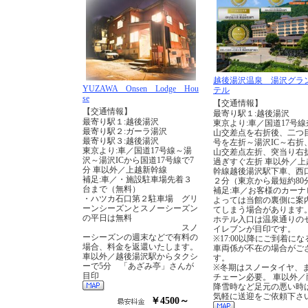
越後湯沢温泉 湯沢グラ
YUZAWA Onsen Lodge Hou
テル
se
【交通情報】
【交通情報】
最寄り駅１:越後湯沢
最寄り駅１:越後湯沢
東京より:車／国道17号線
最寄り駅２:ガーラ湯沢
山交差点を右折後、二つ
最寄り駅３:越後湯沢
号を左折～湯沢IC～右折
東京より:車／国道17号線～湯
山交差点左折、突当り右
沢～湯沢ICから国道17号線で7
過ぎすぐ左折 車以外／上
分 車以外／上越新幹線
幹線越後湯沢駅下車、西
補足:車／・施設駐車場先着３
２分（東京から最短約80
台まで（無料）
補足:車／お客様のカーナ
・ハツカ石口第２駐車場 グリ
よっては当館の裏側に案
ーンシーズンとスノーシーズン
てしまう場合があります
の平日は無料
ホテル入口は温泉通りの
スノ
イレブンが目印です。
ーシーズンの週末などで有料の
※17:00以降にご到着に
場合、料金を返還いたします。
車両係が不在の場合がご
車以外／越後湯沢駅からタクシ
す。
ーで5分 「あざみ亭」さんが
※冬期はスノータイヤ、
目印
チェーン必要。 車以外／
降雪時など足元の悪い時
気軽に送迎をご依頼下さ
￥4500～