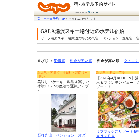
宿・ホテル予約TOP
>
じゃらん my リスト
GALA湯沢スキー場付近のホテル宿泊
ガーラ湯沢スキー場周辺の格安の民宿・ペンション・温泉宿・
並び順 ：
50音順
｜
料金が安い順
｜
料金が高い順
｜
クチコミ
新潟県 > 南魚沼・十日町・津南（六
新潟県 > 湯沢・苗場
日町）
【2026年4月REOPEN】
美味しいケーキ・料理＆楽しい
泉＆マウンテンビュー 
体験♪O・Zの魔法で運気アップ
ゾート！
♪
リブマックスリゾート越
石打丸山 ペンション オズ
ＡＮＮＥＸ