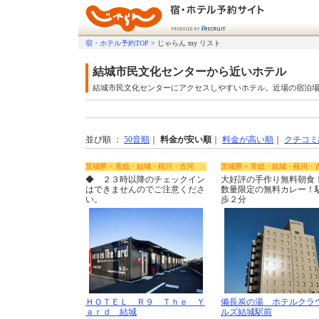
宿・ホテル予約TOP
>
じゃらん my リスト
結城市民文化センターから近いホテル
結城市民文化センターにアクセスしやすいホテル。近場の宿泊
並び順 ：
50音順
｜
料金が安い順
｜
料金が高い順
｜
クチコミ
茨城県 > 常総・結城・桜川・古河
茨城県 > 常総・結城・桜川・
◆ ２３時以降のチェックイン
大好評の手作り無料朝食
はできませんのでご注意くださ
数量限定の無料カレー！
い。
歩２分
ＨＯＴＥＬ Ｒ９ Ｔｈｅ Ｙ
備長炭の湯 ホテルクラ
ａｒｄ 結城
ルズ結城駅前