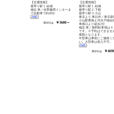
【交通情報】
【交通情報】
最寄り駅１:結城
最寄り駅１:結城
補足:車／佐野藤岡インターま
最寄り駅２:下館
で自動車で約40分
最寄り駅３:小山
東京より:車以外／東北新
小山駅乗換えJR水戸線結
￥3600～
車南口より徒歩2分
補足:車／無料駐車場は４
です。※予約はできませ
着順となります。
中型車は事前にご連絡く
い。大型車は進入不可。
￥469