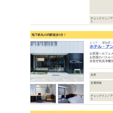
チェックイン／ア
ト
地下鉄丸の内駅徒歩2分！
エリア ： 愛知県 
ホテル・ア
お部屋へカフェ
お部屋のバスル
全室空気洗浄機
住所
交通情報
チェックイン／ア
ト