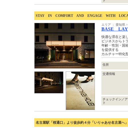
ト
STAY IN COMFORT AND ENGAGE WITH LOC
エリア ： 愛知県 
BASE LA
快適な滞在と楽
ビジネスからト
年齢・性別・国
を提供する
カルチャー特化
住所
交通情報
チェックイン／ア
ト
名古屋駅「桜通口」より徒歩約４分「いりゃあせ名古屋へ