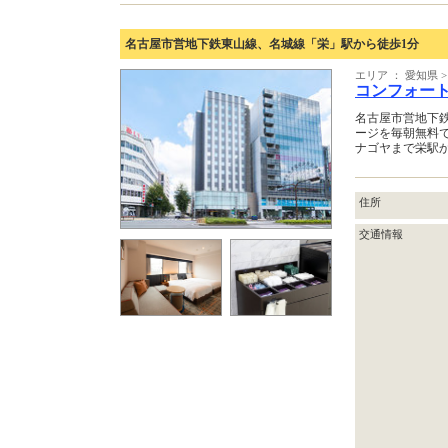
名古屋市営地下鉄東山線、名城線「栄」駅から徒歩1分
エリア ： 愛知県 
コンフォー
名古屋市営地下
ージを毎朝無料で
ナゴヤまで栄駅か
住所
交通情報