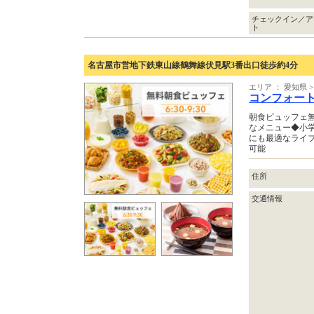
チェックイン／ア
ト
名古屋市営地下鉄東山線鶴舞線伏見駅3番出口徒歩約4分
エリア ： 愛知県 
コンフォー
朝食ビュッフェ
なメニュー◆小
にも最適なライ
可能
住所
交通情報