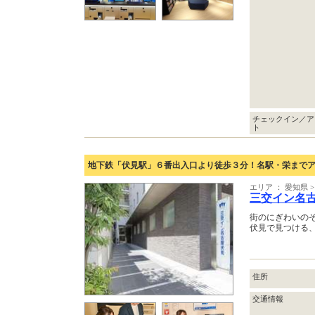
チェックイン／ア
ト
地下鉄「伏見駅」６番出入口より徒歩３分！名駅・栄まで
エリア ： 愛知県 
三交イン名
街のにぎわいの
伏見で見つける
住所
交通情報