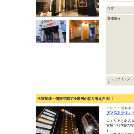
住所
交通情報
チェックイン／ア
ト
全室禁煙・個別空調で冷暖房の切り替え自由!！
エリア ： 愛知県 
アパホテル
栄エリアと名古屋
古屋市科学館や
す。