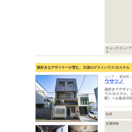
チェックイン／ア
ト
旅好きなデザイナーが営む、大須のゲストハウス/ホステル
エリア ： 愛知県 
ウサツノ
旅好きでデザイ
ウス/ホステル
駅）へも徒歩20
住所
交通情報