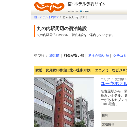
宿・ホテル予約TOP
>
じゃらん my リスト
丸の内駅周辺の宿泊施設
丸の内駅周辺のホテル、宿泊施設をご案内しています。
並び順 ：
50音順
｜
料金が安い順
｜
料金が高い順
｜
クチコミ
駅近！伏見駅10番出口北へ徒歩30秒♪ エコノミーなビジネ
エリア ： 愛知県 
ユーキホテ
名古屋駅から一
番近いホテル。1
ーがあるセブンイレ
0101)限定。
住所
交通情報