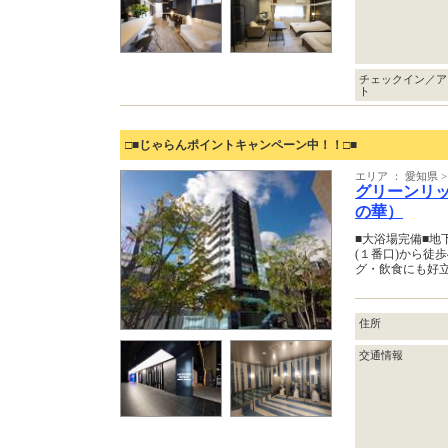
チェックイン／ア
ト
□■じゃらんポイントキャンペーン中！！□■
エリア ： 愛知県 
グリーンリ
の華）
■大浴場完備■地
(１番口)から徒
グ・飲食にも好
住所
交通情報