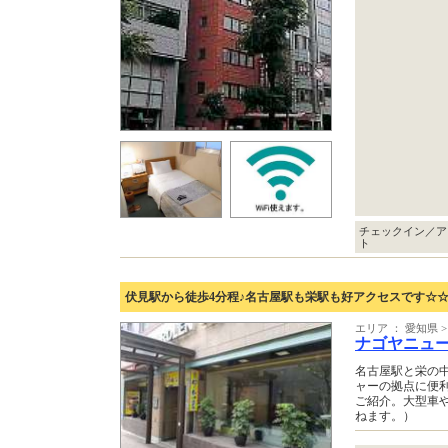
チェックイン／ア
ト
伏見駅から徒歩4分程♪名古屋駅も栄駅も好アクセスです☆
エリア ： 愛知県 
ナゴヤニュ
名古屋駅と栄の
ャーの拠点に便
ご紹介。大型車
ねます。）