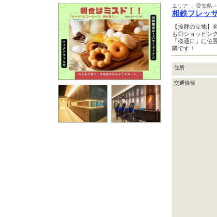
エリア ： 愛知県 
相鉄フレッ
【抜群の立地】
も◎ショッピン
「桜通口」に位
隣です！
住所
交通情報