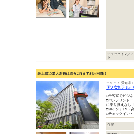
チェックイン／ア
ト
最上階15階大浴殿は深夜2時まで利用可能！
エリア ： 愛知県 
アパホテル
□全客室でビジ
□バンテリンドー
に乗り換えなし
□50インチTV
□チェックイン
住所