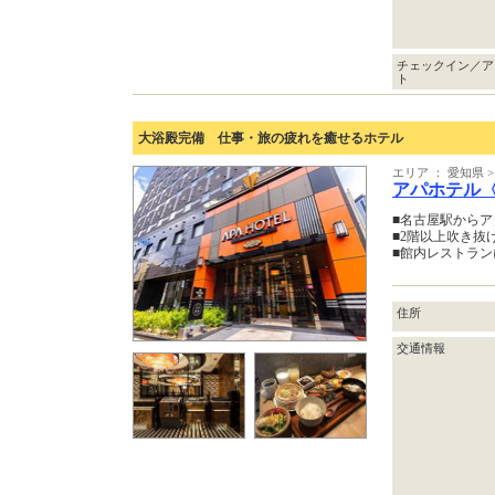
チェックイン／ア
ト
大浴殿完備 仕事・旅の疲れを癒せるホテル
エリア ： 愛知県 
アパホテル
■名古屋駅から
■2階以上吹き抜
■館内レストラ
住所
交通情報