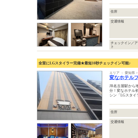
住所
交通情報
チェックイン／ア
ト
全室にLGスタイラー完備★最短10秒チェックイン可能♪
エリア ： 愛知県 
変なホテル
JR名古屋駅から
分！変なホテル初
シン「LGスタイ
住所
交通情報