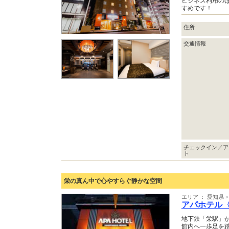
ビジネス利用の
すめです！
住所
交通情報
チェックイン／ア
ト
栄の真ん中で心やすらぐ静かな空間
エリア ： 愛知県 
アパホテル
地下鉄「栄駅」
館内へ一歩足を