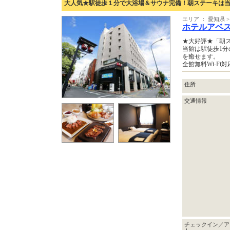
大人気★駅徒歩１分で大浴場＆サウナ完備！朝ステーキは当
エリア ： 愛知県 
ホテルアベ
★大好評★「朝
当館は駅徒歩1
を癒せます。
全館無料Wi-F
住所
交通情報
チェックイン／ア