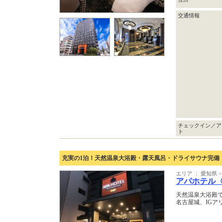
交通情報
チェックイン／ア
ト
充実の1泊！天然温泉大浴殿・露天風呂・ドライサウナ完備
エリア ： 愛知県 
アパホテル
天然温泉大浴殿
名古屋城、IGア