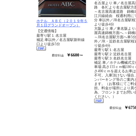
名古屋より:車／名古屋高
路 各ICより名古屋駅方面
～名古屋高速道路 錦橋
江川線経由 桜通利用に
分 車以外／JR名古屋駅
ホテル ＡＢＣ（２０１９年５
より徒歩4分
月１日グランドオープン）
大阪より:車／東名阪より
【交通情報】
屋高速錦橋方面へ.～錦橋
最寄り駅１:名古屋
～JR名古屋駅方面へ車5分
補足:車以外／名古屋駅新幹線
外／JR・近鉄名古屋駅桜
口より徒歩5分
り徒歩4分.
最寄り駅１:名古屋
最寄り駅２:近鉄名古屋
￥6600～
最寄り駅３:名鉄名古屋
補足:車／ホテル機械式立
車場:高さ155ｃｍ幅180
さ490ｃｍを超えるお車
不可。入庫頂けない場合
ンパーキング等のご案内
ます。（お客様にてご料
担。料金が場所により異
為、フロントまでお問い
ください。）
￥675