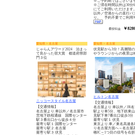
※ご予約制ではございま
※ご滞在時間以外は30分6
にてご利用いただけます。
以外／空港からの直行バ
り。 予約不要でご利用
￥828
愛知県 > 名古屋
愛知県 > 名古屋
じゃらんアワード2024 泊まっ
伏見駅から3分！高層階
て良かった宿大賞 都道府県部
やラウンジからの夜景は
門３位
ヒルトン名古屋
ニッコースタイル名古屋
【交通情報】
【交通情報】
名古屋より:車以外／JR
名古屋より:車以外／名古屋市
駅より車5分、地下鉄東
営地下鉄桜通線 国際センター
見駅下車7番出口徒歩3分
駅３番出口から徒歩４分
最寄り駅１:伏見
最寄り駅１:国際センター
東京より:車／東名高速各I
最寄り駅２:名古屋
り名古屋方面へ～名古屋
最寄り駅３:伏見
橋IC～1つ目の信号を右