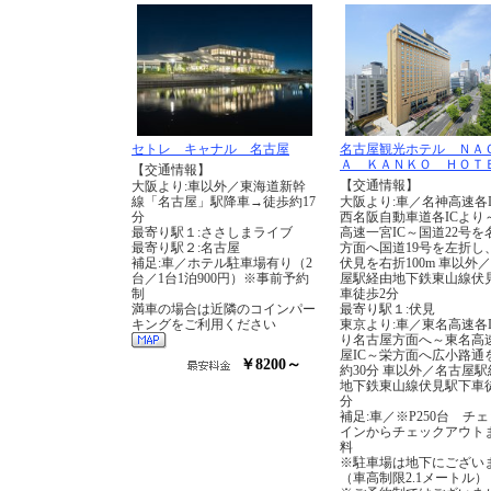
セトレ キャナル 名古屋
名古屋観光ホテル ＮＡ
Ａ ＫＡＮＫＯ ＨＯＴ
【交通情報】
【交通情報】
大阪より:車以外／東海道新幹
線「名古屋」駅降車→徒歩約17
大阪より:車／名神高速各I
分
西名阪自動車道各ICより
最寄り駅１:ささしまライブ
高速一宮IC～国道22号を
最寄り駅２:名古屋
方面へ国道19号を左折し
補足:車／ホテル駐車場有り（2
伏見を右折100m 車以外
台／1台1泊900円）※事前予約
屋駅経由地下鉄東山線伏
制
車徒歩2分
満車の場合は近隣のコインパー
最寄り駅１:伏見
キングをご利用ください
東京より:車／東名高速各I
り名古屋方面へ～東名高
屋IC～栄方面へ広小路通
￥8200～
約30分 車以外／名古屋駅
地下鉄東山線伏見駅下車
分
補足:車／※P250台 チ
インからチェックアウト
料
※駐車場は地下にござい
（車高制限2.1メートル）