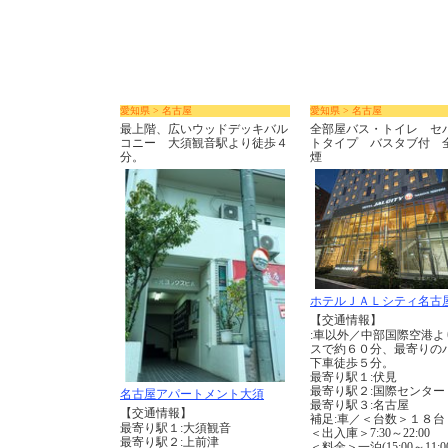
愛知県 > 名古屋
愛知県 > 名古屋
最上階、広いウッドデッキバル
全部屋バス・トイレ セ
コニー 大須観音駅より徒歩４
トタイプ バスタブ付 
分。
煙
ホテルＪＡＬシティ名古
【交通情報】
:車以外／中部国際空港よ
スで約６０分、最寄りの
下車徒歩５分。
最寄り駅１:伏見
最寄り駅２:国際センター
名古屋アパートメント大須
最寄り駅３:名古屋
【交通情報】
補足:車／＜台数＞１８台
最寄り駅１:大須観音
＜出入庫＞7:30～22:00
最寄り駅２:上前津
＜料金＞一泊(15:00～11:00)