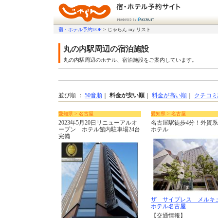
宿・ホテル予約TOP
>
じゃらん my リスト
丸の内駅周辺の宿泊施設
丸の内駅周辺のホテル、宿泊施設をご案内しています。
並び順 ：
50音順
｜
料金が安い順
｜
料金が高い順
｜
クチコミ
愛知県 > 名古屋
愛知県 > 名古屋
2023年5月20日リニューアルオ
名古屋駅徒歩4分！外資
ープン ホテル館内駐車場24台
ホテル
完備
ザ サイプレス メルキ
ホテル名古屋
【交通情報】