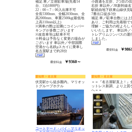
補足:車／立体駐車場(先着14
小路通を左折、2つ目の
台、1泊1800円)
右折 車以外／JR新幹線
22：00～7：00入出庫不可
駅経由地下鉄東山線伏見
全長5300mm、全幅2030mm、全
7番出口徒歩3分
高2000mm、車重2500kg(最低地
補足:車／駐車台数には上
上高110mm以上)
あり、ご利用は先着順で
※満車の際は近隣にコインパー
理解・ご協力の程よろし
キングが多数ございます
いいたします。 車以外／
※改造車等は駐車不可
トレアリムジンバスの運
※料金は予告なく変更の場合が
しました。
ございます 車以外／中部国際
空港から名鉄μスカイに乗車し
￥986
名古屋駅まで約28分
￥9360～
愛知県 > 名古屋
愛知県 > 名古屋
伏見駅から徒歩圏内。マリオッ
＝＝『名古屋駅直上！』
トグループホテル
ットレス新調、より上質
へ＝＝
コートヤード・バイ・マリオッ