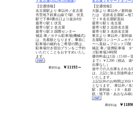
ト名古屋(2022年3月開業)
名古屋ＪＲゲートタワー
【交通情報】
【交通情報】
名古屋駅より:車以外／名古屋
大阪より:車以外／新幹線
市営地下鉄東山線で1駅、伏見
たは 近鉄名古屋駅→地
駅で下車8番出口より徒歩8分
でＪＲ名古屋駅直結
最寄り駅１:伏見
最寄り駅１:名古屋
最寄り駅２:名古屋
最寄り駅２:近鉄名古屋
最寄り駅３:国際センター
最寄り駅３:名鉄名古屋
補足:車／ホテル駐車場(機械式)
東京より:車以外／新幹線
は、先着順となります。事前に
古屋駅コンコース→ホテ
駐車場の確約をご希望の際は、
ーへ直結→フロント15階
駐車場付き宿泊プランをご予約
補足:車／提携駐車場 タ
いただくことをおすすめいたし
ズ駐車場24時間
ます。
優待料金は1泊（15:00～翌1
まで）￥2,200（税込 
出庫なし）
￥11193～
途中での入出庫をされる
は、上記に加え別途料金
いたします。
上記以外のお時間は30分￥
となります。 車以外／名
駅：新幹線・ＪＲ・名鉄
鉄・地下鉄・あおなみ線
￥1189