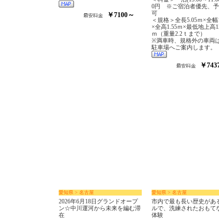
0円 ※ご宿泊者優先、
可
￥7100～
＜規格＞全長5.05ｍ×全幅1
×全高1.55ｍ×最低地上高1
ｍ（重量2.2ｔまで）
※満車時、規格外の車両
駐車場へご案内します。
￥743
愛知県 > 名古屋
愛知県 > 名古屋
2026年6月18日グランドオープ
市内で最も長い歴史があ
ン☆中川運河から未来を編む滞
ルで、洗練されたおもて
在
体験