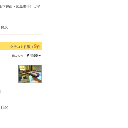
治山下経由・広島港行）→宇
0:00
9
クチコミ件数：
件
￥4500～
1:00