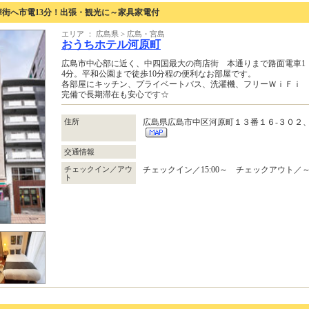
街へ市電13分！出張・観光に～家具家電付
エリア ： 広島県 > 広島・宮島
おうちホテル河原町
広島市中心部に近く、中四国最大の商店街 本通りまで路面電車1
4分。平和公園まで徒歩10分程の便利なお部屋です。
各部屋にキッチン、プライベートバス、洗濯機、フリーＷｉＦｉ
完備で長期滞在も安心です☆
住所
広島県広島市中区河原町１３番１６‐３０２
交通情報
チェックイン／アウ
チェックイン／15:00～ チェックアウト／～1
ト