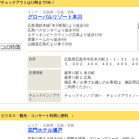
でチェックアウトは12時までOK！
エリア ： 広島県 > 広島・宮島
グローバルリゾート本川
広島電鉄本線｢本川町駅｣より徒歩3分
広島バスセンターより徒歩10分
エディオンピースウィング広島より徒歩12分
原爆ドームから徒歩6分
山陽道広島ICより車で20分
住所
広島県広島市中区本川町２－１－３１ ２０
５、３０２、３０４、４０１、４０３、４
交通情報
最寄り駅１:本川町
最寄り駅２:広島
補足:車／お車でお越しのお客様は、施設周
ご利用ください。
チェックイン／アウ
チェックイン／17:00～ チェックアウト／～1
ト
 ビジネス・観光・コンサート利用に便利 ♪
エリア ： 広島県 > 広島・宮島
花門ホテル瀬戸
平和公園まで徒歩5分！国際会議場・グリーンアリーナ・HBGホ