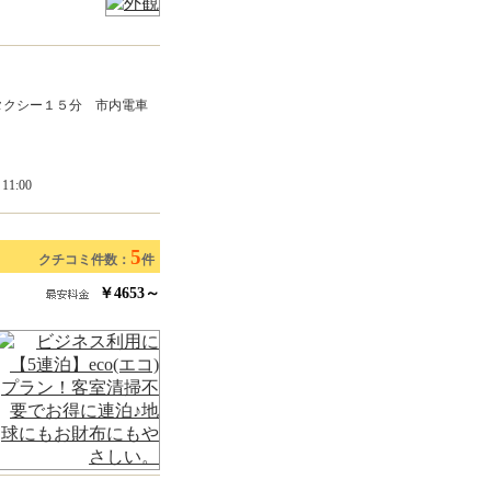
タクシー１５分 市内電車
1:00
5
クチコミ件数：
件
￥4653～