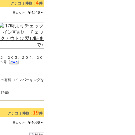
4
クチコミ件数：
件
￥4540～
２、２０３、２０４、２０
０５号
辺の有料コインパーキングを
2:00
19
クチコミ件数：
件
￥4600～