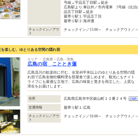
号線→宇品五丁目駅→徒歩
広島駅より:車以外／市内電車 5号線（比
品五丁目駅→徒歩
最寄り駅１:宇品五丁目
最寄り駅２:海岸通
チェックイン／アウ
チェックイン／15:00～ チェックアウト／～1
ト
夜を楽しむ、ゆとりある空間の隠れ宿
エリア ： 広島県 > 広島・宮島
広島の宿 こととき蓮
広島流川の歓楽街に佇む、全室40平米以上のゆとりある空間の隠
れ宿で広島名物牡蠣料理を部屋食で楽しめます。観光にもナイト
ライフにも最適な立地で、広島の味覚と寛ぎを両立した、上質な
滞在をお届けします。
住所
広島県広島市中区銀山町１２番２４号
交通情報
最寄り駅１:広島
チェックイン／アウ
チェックイン／16:00～ チェックアウト／～1
ト