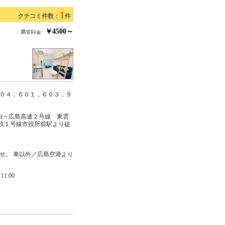
1
クチコミ件数：
件
￥4500～
０４，６０１，６０３，９
由～広島高速２号線 東雲
島電鉄１号線市役所前駅より徒
せ。 車以外／広島空港より
1:00