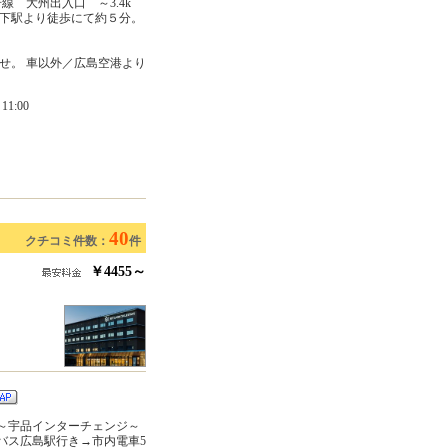
 大州出入口 ～3.4k
山下駅より徒歩にて約５分。
せ。 車以外／広島空港より
1:00
40
クチコミ件数：
件
￥4455～
）～宇品インターチェンジ～
バス広島駅行き→市内電車5