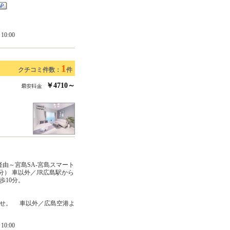
0:00
1
クチコミ件数：
件
￥4710～
経由～宮島SA-宮島スマート
分） 車以外／JR広島駅から
歩10分。
ませ。 車以外／広島空港よ
0:00