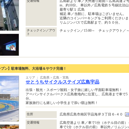
交通情報
広島駅より:車／大州通り経由～広島高速２号線
m、約10分。 車以外／広島電鉄５号線比治
最寄り駅１:広島
補足:車／当館に、駐車場はございません。
近隣のコインパーキングをご利用くださいま
リムジンバスで広島駅まで、約５０分。
チェックイン／アウ
チェックイン／15:00～ チェックアウト／～1
ト
オープン】駐車場無料、大浴場＆サウナ完備！
エリア ： 広島県 > 広島・宮島
せとうちサイクルステイズ広島宇品
出張・観光・スポーツ観戦・女子旅に嬉しい平面駐車場無料！
アーバンサイクルパークス広島敷地内に位置し、広島港まで車で5
分。
家族旅行にも嬉しい小学生まで添い寝は無料！
住所
広島県広島市南区宇品海岸３丁目６‐４０
交通情報
広島空港より:車／車で1分（ホテル目の前
車で1分（ホテル目の前） 車以外／リムジン