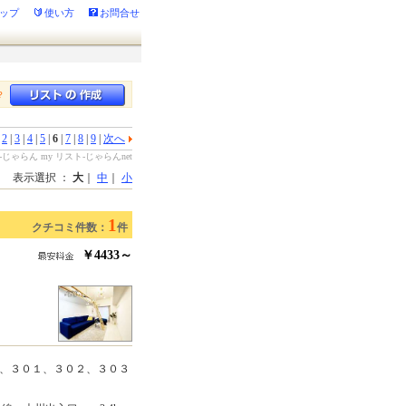
ップ
使い方
お問合せ
？
|
2
|
3
|
4
|
5
|
6
|
7
|
8
|
9
|
次へ
らん my リスト-じゃらんnet
表示選択 ：
大
｜
中
｜
小
1
クチコミ件数：
件
￥4433～
、３０１、３０２、３０３