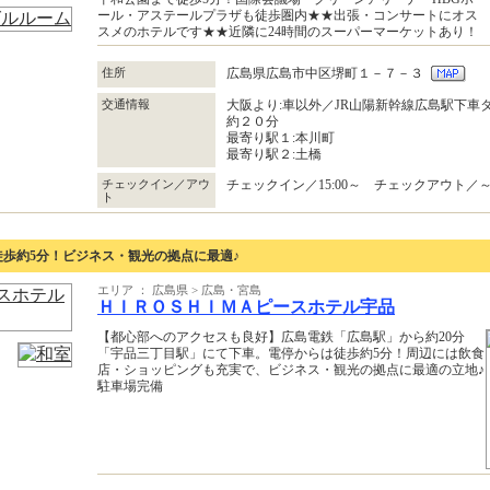
ール・アステールプラザも徒歩圏内★★出張・コンサートにオス
スメのホテルです★★近隣に24時間のスーパーマーケットあり！
住所
広島県広島市中区堺町１－７－３
交通情報
大阪より:車以外／JR山陽新幹線広島駅下車
約２０分
最寄り駅１:本川町
最寄り駅２:土橋
チェックイン／アウ
チェックイン／15:00～ チェックアウト／～1
ト
歩約5分！ビジネス・観光の拠点に最適♪
エリア ： 広島県 > 広島・宮島
ＨＩＲＯＳＨＩＭＡピースホテル宇品
【都心部へのアクセスも良好】広島電鉄「広島駅」から約20分
「宇品三丁目駅」にて下車。電停からは徒歩約5分！周辺には飲食
店・ショッピングも充実で、ビジネス・観光の拠点に最適の立地♪
駐車場完備