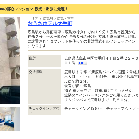
00mの都心マンション♪観光・出張に最適！
エリア ： 広島県 > 広島・宮島
おうちホテル大手町
広島駅から路面電車（広島港行き）で約１９分！広島市役所から
徒歩２分、平和公園から徒歩８分の便利な立地！※当施設は現地
に設置されたタブレットを使っての非対面式セルフチェックイン
になります。
住所
広島県広島市中区大手町４丁目２番２２－３
０１号
交通情報
広島駅より:車／新広島バイパス/国道２号経
出入口 ～4.3km、約11分。 車以外／広
歩にて約２分。
最寄り駅１:広島
補足:車／当館に、駐車場はございません。
近隣のコインパーキングをご利用くださいま
リムジンバスで広島駅まで、約５０分。
チェックイン／アウ
チェックイン／15:00～ チェックアウト／～1
ト