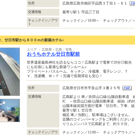
住所
広島県広島市南区宇品西３丁目１－６１
交通情報
最寄り駅１:宇品三丁目
チェックイン／アウ
チェックイン／16:00～ チェックアウト／～1
ト
分、廿日市駅から６００ｍの新築ホテル♪
エリア ： 広島県 > 広島・宮島
おうちホテル廿日市駅前
世界遺産厳島神社を訪るならココ！広島駅まで電車で20分◎観光
にも出張にも最適な新築ワンルーム♪
プライベートバスルーム、キッチン、冷蔵庫、電子レンジ、Ｔ
Ｖ、洗濯機、ＷｉＦｉ完備で長期滞在も安心！
住所
広島県廿日市市平良山手３番２５号
交通情報
広島駅より:車／吹田山口線/山陽自動車道 
IC ～吹田山口線/山陽自動車道 経由（約8
山陽本線岩国方面行電車「廿日市」下車、徒
最寄り駅１:廿日市
補足:車／当館に、駐車場はございません。
近隣のコインパーキングをご利用ください
りリムジンバスで広島駅まで、約５０分。
チェックイン／アウ
チェックイン／15:00～ チェックアウト／～1