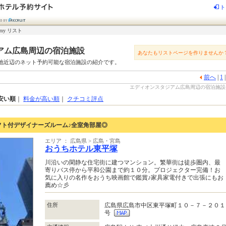
ト
my リスト
アム広島周辺の宿泊施設
あなたもリストページを作りませんか
地近辺のネット予約可能な宿泊施設の紹介です。
前へ
|
1
エディオンスタジアム広島周辺の宿泊施設-じゃ
安い順
｜
料金が高い順
｜
クチコミ評点
フト付デザイナーズルーム♪全室角部屋◎
エリア ： 広島県 > 広島・宮島
おうちホテル東平塚
川沿いの閑静な住宅街に建つマンション。繁華街は徒歩圏内、最
寄りバス停から平和公園まで約１０分。プロジェクター完備！お
気に入りの名作をおうち映画館で鑑賞♪家具家電付きで出張にもお
薦め☆彡
住所
広島県広島市中区東平塚町１０－７－２０１
号