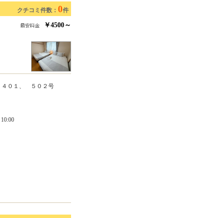
0
クチコミ件数：
件
￥4500～
、４０１、 ５０２号
0:00