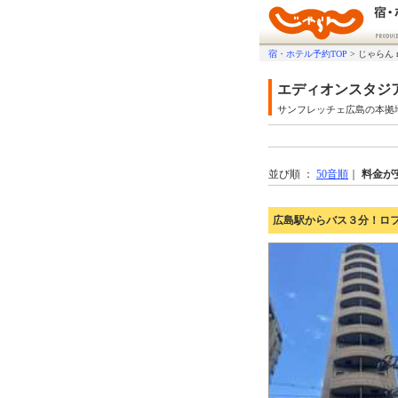
宿・ホテル予約TOP
>
じゃらん 
エディオンスタジ
サンフレッチェ広島の本拠
並び順 ：
50音順
｜
料金が
広島駅からバス３分！ロ