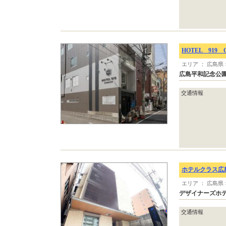
HOTEL 919 Ot
エリア ： 広島県
広島平和記念公
交通情報
ホテルクラス広
エリア ： 広島県
デザイナーズホ
交通情報