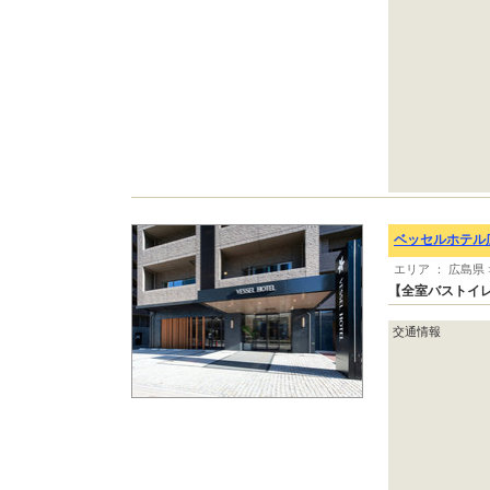
ベッセルホテル
エリア ： 広島県
【全室バストイレ
交通情報