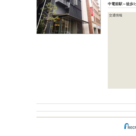
中電前駅～徒歩1
交通情報