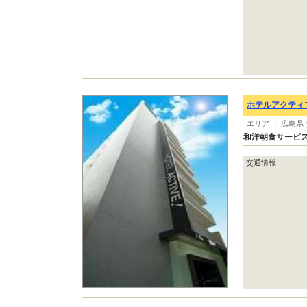
ホテルアクティ
エリア ： 広島県
和洋朝食サービ
交通情報