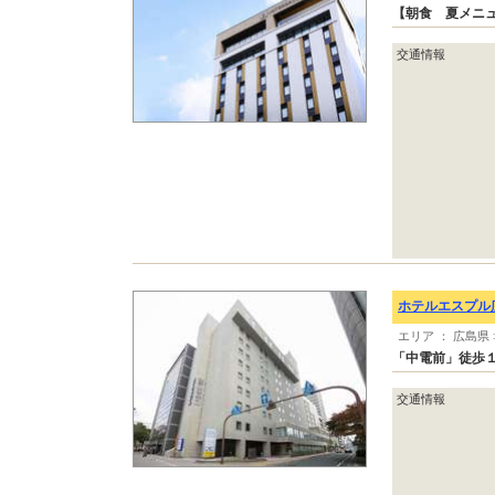
【朝食 夏メニ
交通情報
ホテルエスプル
エリア ： 広島県
「中電前」徒歩
交通情報