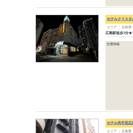
ホテルクリスタ
エリア ： 広島県
広島駅徒歩3分
交通情報
ホテル呉竹荘広
エリア ： 広島県