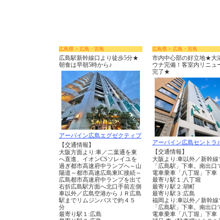
広島県 > 広島・宮島
広島県 > 広島・宮島
広島駅新幹線口より徒歩5分★
市内中心部の好立地★大
朝食は早朝5時から♪
ウナ完備！客室内リニュ
完了★
アーバイン広島エグゼクティブ
アーバイン広島セントラ
【交通情報】
【交通情報】
大阪方面より:車／二葉通を東
へ直進、イオンCSソレイユを
大阪より:車以外／新幹線
過ぎ都市高速府中ランプへ～山
「広島駅」下車。南出口
陽道～都市高速広島東IC接続～
電車乗車「八丁堀」下車
広島都市高速府中ランプを出て
最寄り駅１:八丁堀
右折広島駅方面へ北口手前左側
最寄り駅２:胡町
車以外／広島空港からＪＲ広島
最寄り駅３:広島
駅までリムジンバスで約４５
福岡より:車以外／新幹線
分
「広島駅」下車。南出口
最寄り駅１:広島
電車乗車「八丁堀」下車