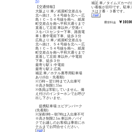
N)
補足:車／タイムズカーの
【交通情報】
い看板が目印です。駐車
大阪より:車／紙屋町交差点を
スは２番・３番です。
北へ抜け、５４号線を北へ～広
島ＩＣ～５４号線を南へ、紙屋
￥1010
町交差点を南へ平和大通りまで
直進して左前 車以外／空港バ
スをバスセンター下車、路面電
車１番中電前下車、徒歩３分
広島より:車／紙屋町交差点を
北へ抜け、５４号線を北へ～広
島ＩＣ～５４号線を南へ、紙屋
町交差点を南へ平和大通りまで
直進して左前 車以外／中電前
下車、徒歩３分
最寄り駅１:中電前
最寄り駅２:広島
補足:車／ホテル裏専用駐車場
あり(6台・先着順)
※15時～翌11時まで入出庫可
※高さ制限1.55m
※係員は常駐していません。備
え付けのインターホンでお呼び
出し下さいませ。
提携駐車場:エビデンパーク
(先着順)
※深夜0時～朝7時は入出庫不可
※高さ制限2.1m 車以外／バイ
クでお越しのお客様は事前にホ
テルまでお問合せください。