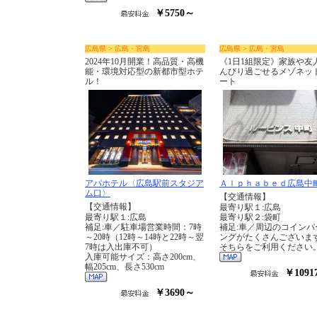
￥5750～
広島県 > 広島・宮島
広島県 > 広島・宮島
2024年10月開業！高品質・高機
《1日1組限定》家族や友
能・環境対応型の新都市型ホテ
んびり過ごせるメゾネッ
ル！
ート
アパホテル〈広島駅前スタジア
Ａｌｐｈａｂｅｄ広島中
ム口〉
【交通情報】
【交通情報】
最寄り駅１:広島
最寄り駅１:広島
最寄り駅２:袋町
補足:車／駐車場営業時間：7時
補足:車／周辺のコインパ
～20時（12時～14時と22時～翌
ングがたくさんございま
7時は入出庫不可）
そちらをご利用ください
入庫可能サイズ：高さ200cm、
幅205cm、長さ530cm
￥1091
￥3690～