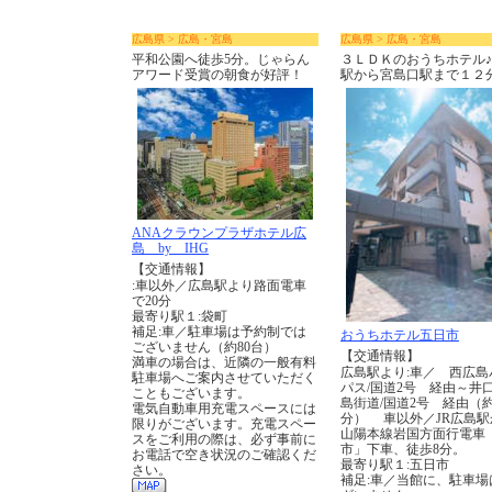
広島県 > 広島・宮島
広島県 > 広島・宮島
平和公園へ徒歩5分。じゃらん
３ＬＤＫのおうちホテル
アワード受賞の朝食が好評！
駅から宮島口駅まで１２
ANAクラウンプラザホテル広
島 by IHG
【交通情報】
:車以外／広島駅より路面電車
で20分
最寄り駅１:袋町
補足:車／駐車場は予約制では
おうちホテル五日市
ございません（約80台）
【交通情報】
満車の場合は、近隣の一般有料
広島駅より:車／ 西広島
駐車場へご案内させていただく
パス/国道2号 経由～井
こともございます。
島街道/国道2号 経由（約
電気自動車用充電スペースには
分） 車以外／JR広島駅
限りがございます。充電スペー
山陽本線岩国方面行電車
スをご利用の際は、必ず事前に
市」下車、徒歩8分。
お電話で空き状況のご確認くだ
最寄り駅１:五日市
さい。
補足:車／当館に、駐車場