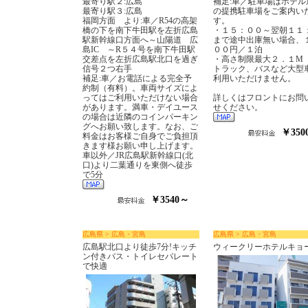
最寄り駅２:広島
補足:車／駐車場はホテル
最寄り駅３:広島
の提携駐車場をご案内い
福岡方面 より:車／R54の高架
す。
橋の下を南下牛田駅を左折広島
・１５：００～翌朝１１
駅新幹線口方面へ～山陽道 広
まで途中出庫無い場合、
島IC ～R５４号を南下牛田駅
００円／１泊
交差点を左折広島駅北口を過ぎ
・高さ制限最大２．１M
信号２つ右手
トラック、バスなど大型
補足:車／お電話による完全予
利用いただけません。
約制（有料）。車両サイズによ
ってはご利用いただけない場合
詳しくはフロントにお問
があります。満車・デイユース
せください。
の場合は近隣のコインパーキン
グへお願い致します。なお、ご
￥350
料金はお客様ご自身でご負担頂
きます様お願い申し上げます。
車以外／JR広島駅新幹線口(北
口)より二葉通りを東側へ徒歩
で5分
￥3540～
広島県 > 広島・宮島
広島県 > 広島・宮島
広島駅北口より徒歩7分!キッチ
ウィークリーホテルキョ
ン付きバス・トイレセパレート
で快適