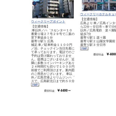
ウィークリーホテルキョ
【交通情報】
ウィークリーアポイント
広島より:車／広島インタ
【交通情報】
ら22分～廿日市～車で10
:車以外／ハ゛スセンター１０
以外／広島電鉄 楽々園
番乗り場２７号２９号で二葉の
徒歩7分
里下車徒歩１分
最寄り駅１:楽々園
最寄り駅１:広島
最寄り駅２:山陽女学園前
補足:車／駐車料金１１００円
最寄り駅３:廿日市
／泊、チェックイン当日先着に
て承っております。電話でのご
￥400
予約は受け賜わっておりませ
ん。提携はございませんが、近
隣に多数コインパーキングあり
２４時間打ち切りで１０００円
前後でご利用頂けます。案内図
のご用意がございます。 車以
外／広島空港よりリムジンハ゛
スで、広島駅北口まで約５０分
￥4400～