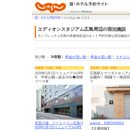
宿・ホテル予約TOP
>
じゃらん my リスト
エディオンスタジアム広島周辺の宿泊施設
サンフレッチェ広島の本拠地近辺のネット予約可能な宿泊施設
並び順 ：
50音順
｜
料金が安い順
｜
料金が高い順
｜
クチコミ
広島県 > 広島・宮島
広島県 > 広島・宮島
2026年5月1日リニューアルOPE
広島駅とマツダスタジア
N 平和公園へ徒歩10分◆喫煙
歩圏内！3階建て一棟貸
ブース有
ラ
安芸の湯 ドーミーイン広島(2
asterisk HIROSHIMA
026年5月1日リニューアルOPE
【交通情報】