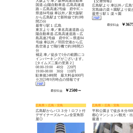
大阪より:車／阪神高速自動車
【交通情報】
国道‐山陽自動車道‐広島高速道
広島駅より:車以外／広島
路～広島高速2号線 府中IC～
宮島線の楽々園駅より徒
県道84号線 車以外／新大阪駅
最寄り駅１:楽々園
から広島駅まで新幹線で約1時
間25分
￥367
最寄り駅１:広島
東京より:車／東名高速道路‐山
陽自動車道‐広島高速道路～広
島高速2号線 府中IC～県道84
号線 車以外／羽田空港から広
島空港まで飛行機で約1時間25
分
補足:車／徒歩で1分の範囲にコ
インパーキングがございます。
[タイムズ二葉の里第２]
08:00-19:00 40分 220円
19:00-08:00 30分 110円
駐車後24時間 最大料金800円
※2023年9月時点の情報です
￥2500～
広島県 > 広島・宮島
広島県 > 広島・宮島
広島駅からバス３分！ロフト付
平和公園まで徒歩８分/60
デザイナーズルーム♪全室角部
都心マンション♪観光・
屋◎
最適！