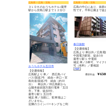
広島県 > 広島・宮島
広島県 > 広島・宮島
３ＬＤＫのおうちホテル♪最寄
広島の中心にあり、抜群
駅から宮島口駅まで１２分◎
性です。平和公園まで徒
春日旅館
【交通情報】
広島より:車以外／広島電
中国電力駅前、徒歩1分
最寄り駅１:中電前
補足:車／2t車可、マイク
可（有料）／要相談
おうちホテル五日市
【交通情報】
￥650
広島駅より:車／ 西広島バイ
パス/国道2号 経由～井口～宮
島街道/国道2号 経由（約10
分） 車以外／JR広島駅から
山陽本線岩国方面行電車「五日
市」下車、徒歩8分。
最寄り駅１:五日市
補足:車／当館に、駐車場はご
ざいません。
近隣のコインパーキングをご利