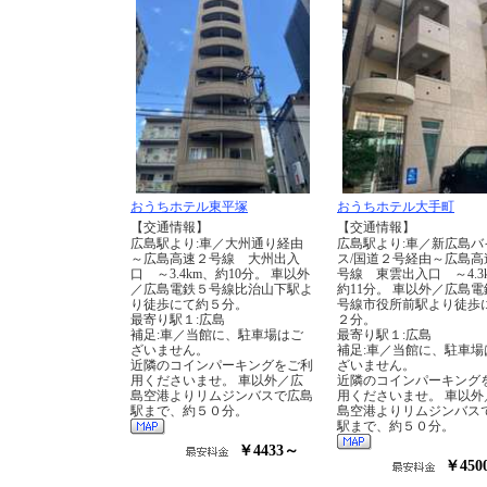
おうちホテル東平塚
おうちホテル大手町
【交通情報】
【交通情報】
広島駅より:車／大州通り経由
広島駅より:車／新広島バ
～広島高速２号線 大州出入
ス/国道２号経由～広島高
口 ～3.4km、約10分。 車以外
号線 東雲出入口 ～4.3
／広島電鉄５号線比治山下駅よ
約11分。 車以外／広島電
り徒歩にて約５分。
号線市役所前駅より徒歩
最寄り駅１:広島
２分。
補足:車／当館に、駐車場はご
最寄り駅１:広島
ざいません。
補足:車／当館に、駐車場
近隣のコインパーキングをご利
ざいません。
用くださいませ。 車以外／広
近隣のコインパーキング
島空港よりリムジンバスで広島
用くださいませ。 車以外
駅まで、約５０分。
島空港よりリムジンバス
駅まで、約５０分。
￥4433～
￥450