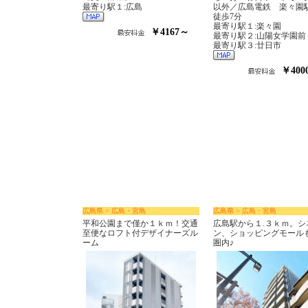
最寄り駅１:広島
以外／広島電鉄 楽々園
徒歩7分
最寄り駅１:楽々園
￥4167～
最寄り駅２:山陽女学園前
最寄り駅３:廿日市
￥400
広島県 > 広島・宮島
広島県 > 広島・宮島
平和公園まで僅か１ｋｍ！交通
広島駅から１.３ｋｍ。シ
至便なロフト付デザイナーズル
ン、ショッピングモール
ーム
圏内♪