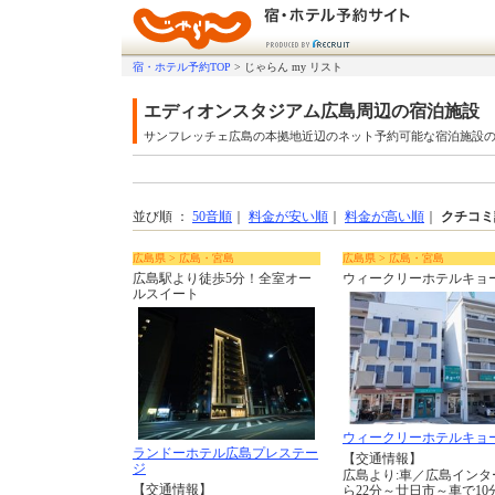
宿・ホテル予約TOP
>
じゃらん my リスト
エディオンスタジアム広島周辺の宿泊施設
サンフレッチェ広島の本拠地近辺のネット予約可能な宿泊施設
並び順 ：
50音順
｜
料金が安い順
｜
料金が高い順
｜
クチコミ
広島県 > 広島・宮島
広島県 > 広島・宮島
広島駅より徒歩5分！全室オー
ウィークリーホテルキョ
ルスイート
ウィークリーホテルキョ
ランドーホテル広島プレステー
【交通情報】
ジ
広島より:車／広島インタ
【交通情報】
ら22分～廿日市～車で10