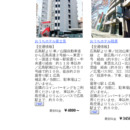
おうちホテル富士見
おうちホテル段原
【交通情報】
【交通情報】
広島駅より:車／山陽自動車道
広島駅より:車／比治山東
から広島高速２号線へ～東雲Ｉ
線 と 新広島バイパス/
Ｃ～国道２号線～駅前通り～中
号 経由（約９分）～広
央通り経由 約１１分 車以外
２号線 東雲出入口～比
／広島駅南口から広島バス５０
雲線 経由（約９分） 車
号線で約１０分。徒歩約２分
／広電バス302、322、33
最寄り駅１:広島
の「段原中央」下車、徒
補足:車／当館に、駐車場はご
分。
ざいません。
最寄り駅１:広島
近隣のコインパーキングをご利
補足:車／当館に、駐車場
用くださいませ。 車以外／広
ざいません。
島空港よりリムジンバスで広島
近隣のコインパーキング
駅まで、約５０分。
用くださいませ。 車以外
島空港よりリムジンバス
駅まで、約５０分。
￥4800～
￥345