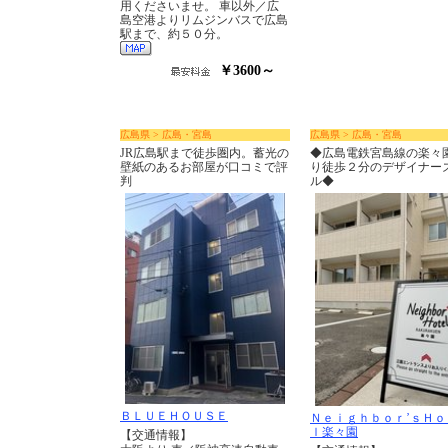
用くださいませ。 車以外／広
島空港よりリムジンバスで広島
駅まで、約５０分。
￥3600～
広島県 > 広島・宮島
広島県 > 広島・宮島
JR広島駅まで徒歩圏内。蓄光の
◆広島電鉄宮島線の楽々
壁紙のあるお部屋が口コミで評
り徒歩２分のデザイナー
判
ル◆
ＢＬＵＥＨＯＵＳＥ
Ｎｅｉｇｈｂｏｒ’ｓＨｏ
ｌ楽々園
【交通情報】