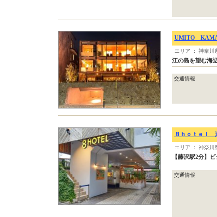
UMITO KAM
エリア ： 神奈川
江の島を望む海
交通情報
８ｈｏｔｅｌ 
エリア ： 神奈川
【藤沢駅2分】
交通情報