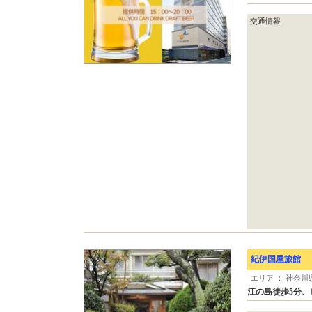
交通情報
紀伊国屋旅館
エリア ： 神奈川
江の島徒歩5分、