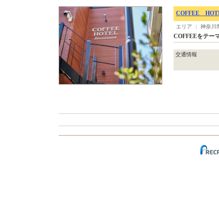
COFFEE HOTE
エリア ： 神奈川
COFFEEをテ
交通情報