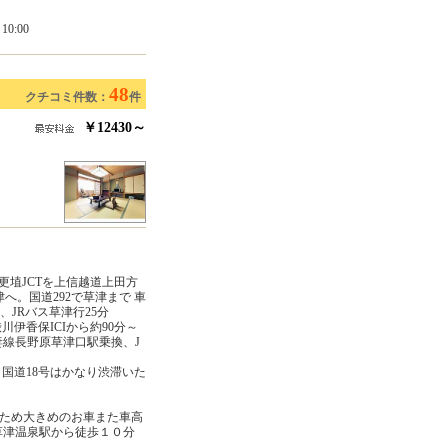
0:00
48
クチコミ件数：
件
￥12430～
更埴JCTを上信越道上田方
津へ。国道292で草津まで 車
JRバス草津行25分
伊香保ICIから約90分～
吾妻線長野原草津口駅乗換、J
国道18号はかなり渋滞いた
のため大きめのお車また車高
草津温泉駅から徒歩１０分