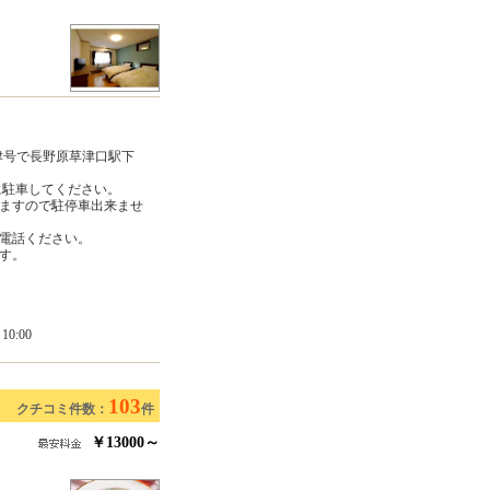
津号で長野原草津口駅下
に駐車してください。
ますので駐停車出来ませ
電話ください。
す。
0:00
103
クチコミ件数：
件
￥13000～