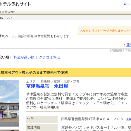
ト
my リスト
あなたもリストページを作りませんか
予約ページ。施設の詳細や空室状況もわかります。
前
詳細情報＆予約-
安い順
｜
料金が高い順
｜
クチコミ評点
ら駐車可アウト後もそのままで観光可で便利
エリア ： 群馬県 > 草津・尻焼・花敷
草津温泉宿 永田屋
草津温泉を贅沢に無料で貸切！カップルにおすすめの温泉付客室
が自慢◎全館Wi-Fi無料！湯畑まで徒歩10分、コンビニ徒歩4分と
便利なロケーション！駐車場はチェックイン日の朝から、チェッ
クアウト後も利用OK
住所
群馬県吾妻郡草津町草津４６４－２８５
交通情報
:車以外／バス：草津バスターミナル下車、徒