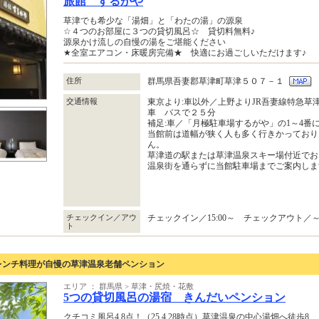
旅館 するがや
草津でも希少な「湯畑」と「わたの湯」の源泉
☆４つのお部屋に３つの貸切風呂☆ 貸切料無料♪
源泉かけ流しの自慢の湯をご堪能ください
★全室エアコン・床暖房完備★ 快適にお過ごしいただけます♪
住所
群馬県吾妻郡草津町草津５０７－１
交通情報
東京より:車以外／上野よりJR吾妻線特急草
車 バスで２５分
補足:車／「月極駐車場するがや」の1～4番
当館前は道幅が狭く人も多く行きかっており
ん。
草津道の駅または草津温泉スキー場付近でお
温泉街を通らずに当館駐車場までご案内しま
チェックイン／アウ
チェックイン／15:00～ チェックアウト／～1
ト
レンチ料理が自慢の草津温泉老舗ペンション
エリア ： 群馬県 > 草津・尻焼・花敷
5つの貸切風呂の湯宿 きんだいペンション
クチコミ風呂4.8点！（25.4.28時点）草津温泉の中心湯畑へ徒歩8