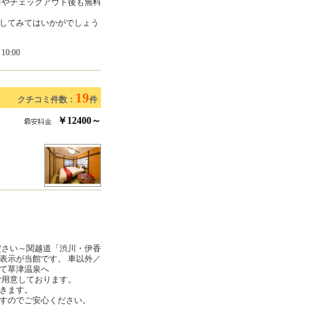
前やチェックアウト後も無料
してみてはいかがでしょう
0:00
19
クチコミ件数：
件
￥12400～
ださい～関越道「渋川・伊香
表示が当館です。 車以外／
て草津温泉へ
ご用意しております。
きます。
すのでご安心ください。