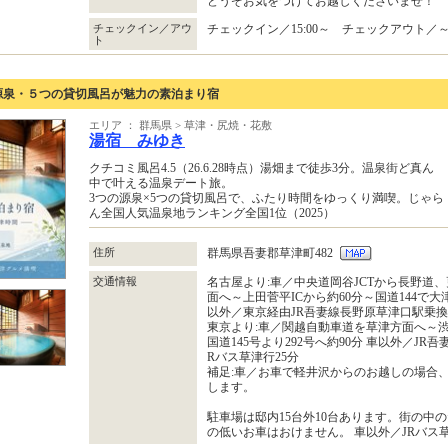
どうぞお気をつけてお越しくださいませ！
チェックイン／アウ
チェックイン／15:00～ チェックアウト／～1
ト
源泉・５つの貸切風呂が魅力の素泊まり宿
エリア ： 群馬県 > 草津・尻焼・花敷
湯宿 みゆき
クチコミ風呂4.5（26.6.28時点）湯畑まで徒歩3分。温泉街ど真ん
中で叶える温泉デート旅。
3つの源泉×5つの貸切風呂で、ふたり時間をゆっくり満喫。じゃら
ん全国人気温泉地ランキング全国1位（2025）
住所
群馬県吾妻郡草津町482
交通情報
名古屋より:車／中央道岡谷JCTから長野道、
面へ～上田菅平ICから約60分～国道144で大
以外／東京経由JR吾妻線長野原草津口駅乗換、
東京より:車／関越自動車道を草津方面へ～渋川
国道145号より292号へ約90分 車以外／JR
Rバス草津行25分
補足:車／お車で軽井沢からのお越しの場合、
します。
駐車場は邸内15台外10台あります。街の中
の低いお車はおけません。 車以外／JRバス