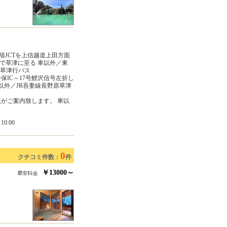
埴JCTを上信越道上田方面
2で草津に至る 車以外／東
、草津行バス
保IC～17号鯉沢信号左折し
 車以外／JR吾妻線長野原草津
がご案内致します。 車以
0:00
0
クチコミ件数：
件
￥13000～