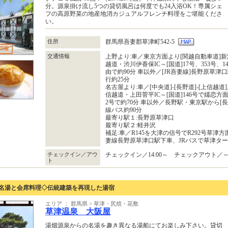
分。源泉掛け流し5つの貸切風呂は何度でも24入浴OK！専属シェ
フの高原野菜の地産地消カジュアルフレンチ料理をご堪能くださ
い。
住所
群馬県吾妻郡草津町542-5
交通情報
上野より:車／東京方面より[関越自動車道]新
越道・渋川伊香保IC～[国道]17号、353号、
由で約90分 車以外／[JR吾妻線]長野原草津口
行約25分
名古屋より:車／[中央道]-[長野道]-[上信越
信越道・上田菅平IC～[国道]146号で嬬恋方
2号で約70分 車以外／長野駅・東京駅から[
線バス約90分
最寄り駅１:長野原草津口
最寄り駅２:軽井沢
補足:車／R145を大津の信号でR292号草津
妻線長野原草津口駅下車、JRバスで草津タ
チェックイン／アウ
チェックイン／14:00～ チェックアウト／～1
ト
の名湯と会席料理◇伝統建築を再現した湯宿
エリア ： 群馬県 > 草津・尻焼・花敷
草津温泉 大阪屋
湯畑源泉からの名湯を趣き異なる湯船にてお楽しみ下さい。貸切