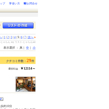
ップ
使い方
お問合せ
？
へ
|
1
|
2
|
3
|
4
|
5
|
6
|
7
|
次へ
じゃらん my リスト-じゃらんnet
表示選択 ：
大
｜
中
｜
小
29
クチコミ件数：
件
￥12114～
歩約10分