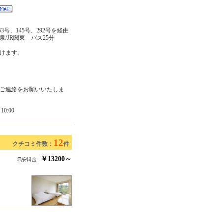
号、145号、292号を経由
/JR関東 バス25分
だけます。
。
ご連絡をお願いいたしま
0:00
12
クチコミ件数：
件
￥13200～