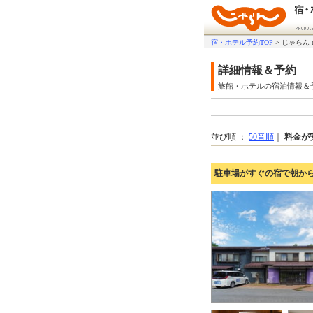
宿・ホテル予約TOP
>
じゃらん 
詳細情報＆予約
旅館・ホテルの宿泊情報＆
並び順 ：
50音順
｜
料金が
駐車場がすぐの宿で朝か