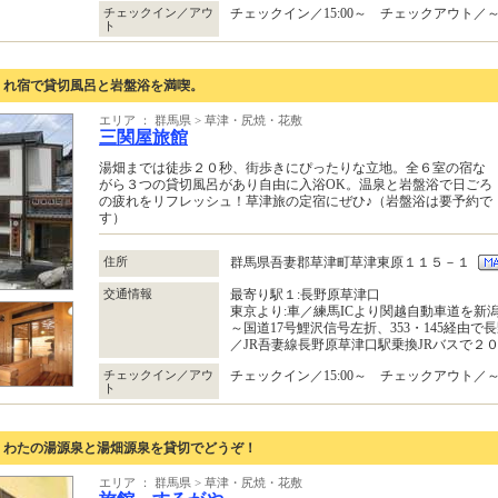
チェックイン／アウ
チェックイン／15:00～ チェックアウト／～1
ト
くれ宿で貸切風呂と岩盤浴を満喫。
エリア ： 群馬県 > 草津・尻焼・花敷
三関屋旅館
湯畑までは徒歩２０秒、街歩きにぴったりな立地。全６室の宿な
がら３つの貸切風呂があり自由に入浴OK。温泉と岩盤浴で日ごろ
の疲れをリフレッシュ！草津旅の定宿にぜひ♪（岩盤浴は要予約で
す）
住所
群馬県吾妻郡草津町草津東原１１５－１
交通情報
最寄り駅１:長野原草津口
東京より:車／練馬ICより関越自動車道を新
～国道17号鯉沢信号左折、353・145経由で長
／JR吾妻線長野原草津口駅乗換JRバスで２
チェックイン／アウ
チェックイン／15:00～ チェックアウト／～1
ト
 わたの湯源泉と湯畑源泉を貸切でどうぞ！
エリア ： 群馬県 > 草津・尻焼・花敷