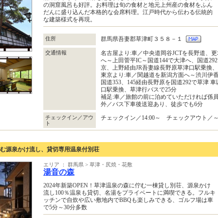
の洞窟風呂も好評。お料理は旬の食材と地元上州産の食材をふん
だんに盛り込んだ本格的な会席料理。江戸時代から伝わる伝統的
な建築様式を再現。
住所
群馬県吾妻郡草津町３５８－１
交通情報
名古屋より:車／中央道岡谷JCTを長野道、更
へ～上田菅平IC～国道144で大津へ、国道29
京、上野経由JR吾妻線長野原草津口駅乗換
東京より:車／関越道を新潟方面へ～渋川伊香
国道353、145経由長野原を国道292で草津
口駅乗換、草津行バスで25分
補足:車／旅館の前に泊めていただければ係員
外／バス下車後送迎あり、徒歩でも6分
チェックイン／アウ
チェックイン／14:00～ チェックアウト／～1
ト
に佇む源泉かけ流し、貸切専用温泉付別荘
エリア ： 群馬県 > 草津・尻焼・花敷
湯音の森
2024年新築OPEN！草津温泉の森に佇む一棟貸し別荘、源泉かけ
流し100％温泉も貸切、名湯をプライベートに満喫できる。フルキ
ッチンで自炊や広い敷地内でBBQも楽しみできる、ゴルフ場は車
で5分～30分多数