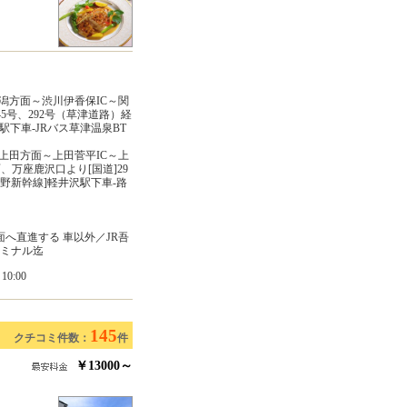
潟方面～渋川伊香保IC～関
145号、292号（草津道路）経
駅下車-JRバス草津温泉BT
道]上田方面～上田菅平IC～上
面、万座鹿沢口より[国道]29
長野新幹線]軽井沢駅下車-路
方面へ直進する 車以外／JR吾
ーミナル迄
0:00
145
クチコミ件数：
件
￥13000～