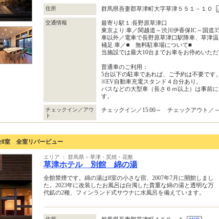
住所
群馬県吾妻郡草津町大字草津５５１－１０
交通情報
最寄り駅１:長野原草津口
東京より:車／関越道～渋川伊香保IC～国道353
車以外／電車で長野原草津口駅降車、草津温泉
補足:車／■ 無料駐車場について■
当施設では最大10台までお車をお停めいた
普通車のご利用：
5台以下の駐車であれば、ご予約は不要です
※EV自動車充電スタンド４台分あり。
バスなどの大型車（長さ６ｍ以上）は事前に
す。
チェックイン／アウ
チェックイン／15:00～ チェックアウト／～1
ト
全8室 全室リバービュー
エリア ： 群馬県 > 草津・尻焼・花敷
草津ホテル 別館 綿の湯
全館禁煙です。綿の湯は8室の小さな宿、2007年7月に開館しまし
た。2023年に改装したお風呂は白濁した貴重な綿の湯と透明な万
代鉱の2種、フィンランド式サウナに水風呂を備えています。