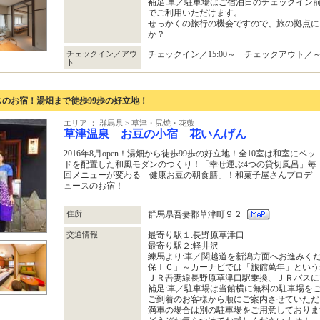
補足:車／駐車場はご宿泊日のチェックイン
でご利用いただけます。
せっかくの旅行の機会ですので、旅の拠点に
か？
チェックイン／アウ
チェックイン／15:00～ チェックアウト／～1
ト
のお宿！湯畑まで徒歩99歩の好立地！
エリア ： 群馬県 > 草津・尻焼・花敷
草津温泉 お豆の小宿 花いんげん
2016年8月open！湯畑から徒歩99歩の好立地！全10室は和室にベッ
ドを配置した和風モダンのつくり！「幸せ運ぶ4つの貸切風呂」毎
回メニューが変わる「健康お豆の朝食膳」！和菓子屋さんプロデ
ュースのお宿！
住所
群馬県吾妻郡草津町９２
交通情報
最寄り駅１:長野原草津口
最寄り駅２:軽井沢
練馬より:車／関越道を新潟方面へお進みく
保ＩＣ」～カーナビでは「旅館萬年」という
ＪＲ吾妻線長野原草津口駅乗換、ＪＲバスに
補足:車／駐車場は当館横に無料の駐車場を
ご到着のお客様から順にご案内させていただ
満車の場合は別の駐車場をご用意しておりま