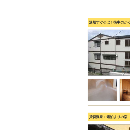
湯畑すぐそば！街中のか
貸切温泉＋素泊まりの宿