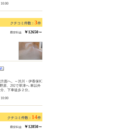
0:00
3
クチコミ件数：
件
￥12650～
潟方面へ。～渋川・伊香保IC
野原、292で草津へ 車以外
０分、下車徒歩２分。
0:00
14
クチコミ件数：
件
￥12850～