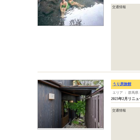
交通情報
うり房旅館
エリア ： 群馬県
2023年2月
交通情報