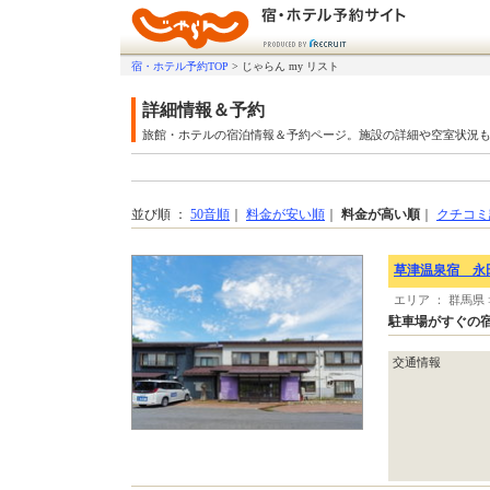
宿・ホテル予約TOP
>
じゃらん my リスト
詳細情報＆予約
旅館・ホテルの宿泊情報＆予約ページ。施設の詳細や空室状況
並び順 ：
50音順
｜
料金が安い順
｜
料金が高い順
｜
クチコミ
草津温泉宿 永
エリア ： 群馬県
駐車場がすぐの
交通情報