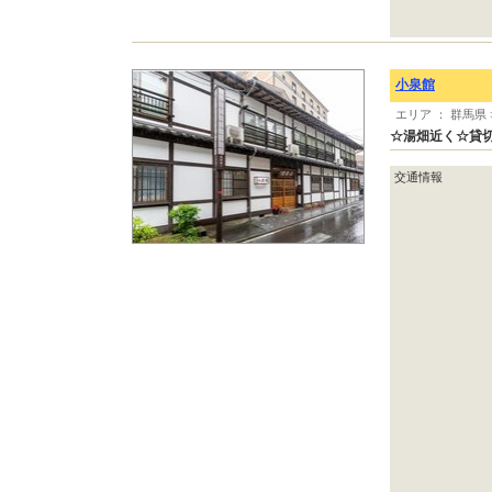
小泉館
エリア ： 群馬県
☆湯畑近く☆貸
交通情報