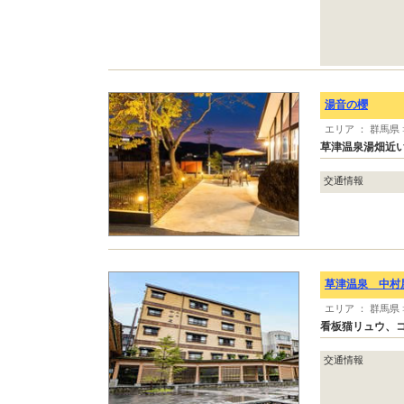
湯音の櫻
エリア ： 群馬県
草津温泉湯畑近
交通情報
草津温泉 中村
エリア ： 群馬県
看板猫リュウ、コ
交通情報