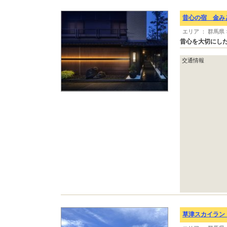
昔心の宿 金み
エリア ： 群馬県
昔心を大切にし
交通情報
草津スカイラン