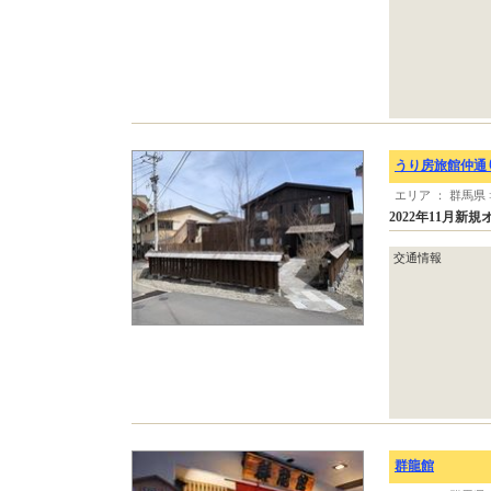
うり房旅館仲通
エリア ： 群馬県
2022年11月
交通情報
群龍館