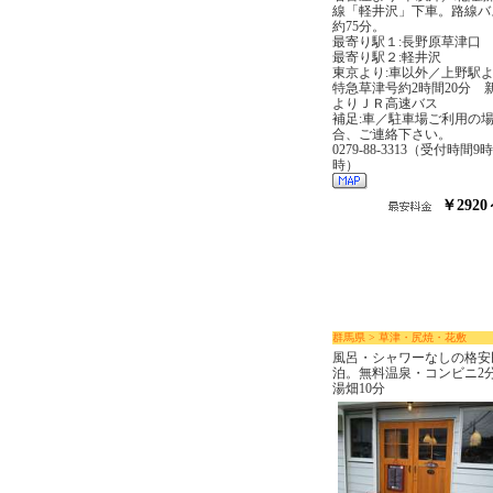
線「軽井沢」下車。路線バ
約75分。
最寄り駅１:長野原草津口
最寄り駅２:軽井沢
東京より:車以外／上野駅
特急草津号約2時間20分 
よりＪＲ高速バス
補足:車／駐車場ご利用の
合、ご連絡下さい。
0279-88-3313（受付時間9
時）
￥2920
群馬県 > 草津・尻焼・花敷
風呂・シャワーなしの格安
泊。無料温泉・コンビニ2
湯畑10分