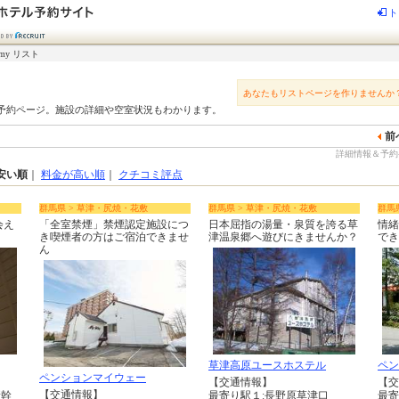
ト
my リスト
あなたもリストページを作りませんか
予約ページ。施設の詳細や空室状況もわかります。
前
詳細情報＆予約-
安い順
｜
料金が高い順
｜
クチコミ評点
群馬県 > 草津・尻焼・花敷
群馬県 > 草津・尻焼・花敷
群馬
会え
「全室禁煙」禁煙認定施設につ
日本屈指の湯量・泉質を誇る草
情緒
き喫煙者の方はご宿泊できませ
津温泉郷へ遊びにきませんか？
でき
ん
草津高原ユースホステル
ペン
ペンションマイウェー
【交通情報】
【交
【交通情報】
新幹
最寄り駅１:長野原草津口
最寄