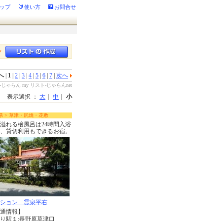
ップ
使い方
お問合せ
？
へ
|
1
|
2
|
3
|
4
|
5
|
6
|
7
|
次へ
じゃらん my リスト-じゃらんnet
表示選択 ：
大
｜
中
｜
小
県 > 草津・尻焼・花敷
溢れる檜風呂は24時間入浴
、貸切利用もできるお宿。
ション 霊泉平右
通情報】
り駅１:長野原草津口