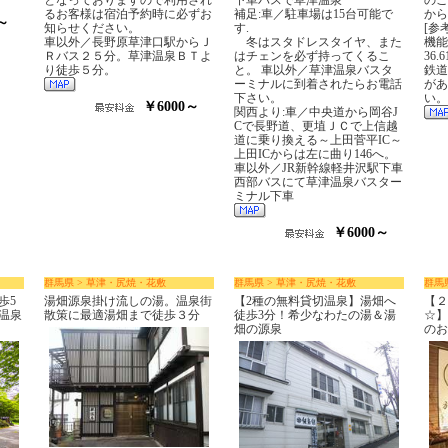
となっておりますので利用され
下車バスで草津温泉
のご
るお客様は宿泊予約時に必ずお
補足:車／駐車場は15台可能で
から
～
知らせください。
す.
[参
車以外／長野原草津口駅からＪ
冬はスタドレスタイヤ、また
機
Ｒバス２５分。草津温泉ＢＴよ
はチェンを必ず持ってくるこ
36.
り徒歩５分。
と。 車以外／草津温泉バスタ
鉄道
ーミナルに到着されたらお電話
があ
下さい。
い。
￥6000～
関西より:車／中央道から岡谷J
Cで長野道、更埴ＪＣで上信越
道に乗り換える～上田菅平IC～
上田ICからは左に曲り146へ。
車以外／JR新幹線軽井沢駅下車
西部バスにて草津温泉バスター
ミナル下車
￥6000～
群馬県 > 草津・尻焼・花敷
群馬県 > 草津・尻焼・花敷
群馬
歩5
湯畑源泉掛け流しの湯。温泉街
【2種の無料貸切温泉】湯畑へ
【２
温泉
散策に最適湯畑まで徒歩３分
徒歩3分！希少なわたの湯＆湯
☆】
畑の源泉
のお