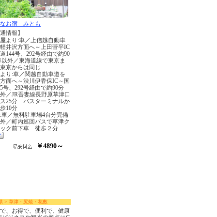
なお宿 みとも
通情報】
屋より:車／上信越自動車
軽井沢方面へ～上田菅平IC
道144号、292号経由で約90
車以外／東海道線で東京ま
東京からは同じ
より:車／関越自動車道を
方面へ～渋川伊香保IC～国
45号、292号経由で約90分
外／JR吾妻線長野原草津口
ス25分 バスターミナルか
歩10分
:車／無料駐車場4台分完備
外／町内巡回バスで草津ク
ック前下車 徒歩２分
￥4890～
県 > 草津・尻焼・花敷
で、お得で、便利で、健康