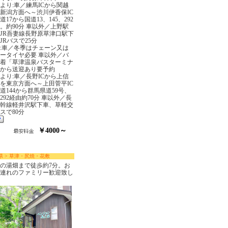
より:車／練馬ICから関越
新潟方面へ～渋川伊香保IC
道17から国道13、145、292
。約90分 車以外／上野駅
JR吾妻線長野原草津口駅下
JRバスで25分
:車／冬季はチェーン又は
ータイヤ必要 車以外／バ
着「草津温泉バスターミナ
から送迎あり要予約
より:車／長野ICから上信
を東京方面へ～上田菅平IC
道144から群馬県道59号、
292経由約70分 車以外／長
幹線軽井沢駅下車、草軽交
スで80分
￥4000～
県 > 草津・尻焼・花敷
の湯畑まで徒歩約7分。お
連れのファミリー歓迎致し