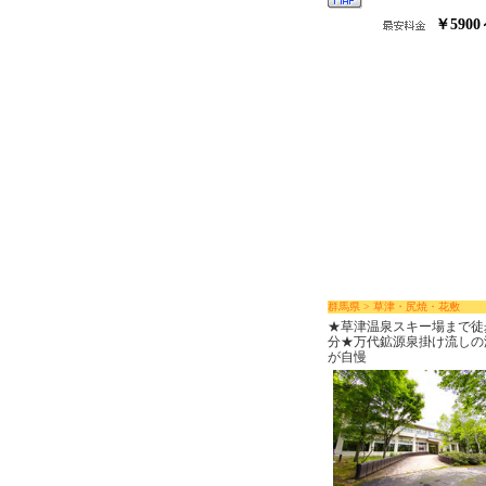
￥5900
群馬県 > 草津・尻焼・花敷
★草津温泉スキー場まで徒
分★万代鉱源泉掛け流しの
が自慢