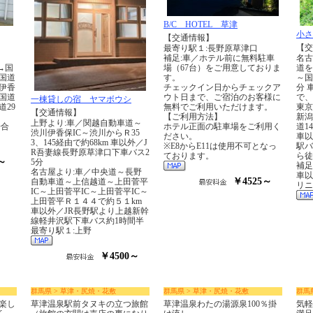
B/C HOTEL 草津
小さ
【交通情報】
【交
最寄り駅１:長野原草津口
補足:車／ホテル前に無料駐車
名古
→国
場（67台）をご用意しておりま
道を
→国道
す。
～国
伊香
チェックイン日からチェックア
分 
国道
ウト日まで、ご宿泊のお客様に
で、
一棟貸しの宿 ヤマボウシ
道29
無料でご利用いただけます。
東京
【交通情報】
【ご利用方法】
新潟
上野より:車／関越自動車道～
場合
ホテル正面の駐車場をご利用く
道1
渋川伊香保IC～渋川からＲ35
ださい。
車以
3、145経由で約68km 車以外／J
※E8からE11は使用不可となっ
駅バ
R吾妻線長野原草津口下車バス2
ております。
ら徒
～
5分
補足
名古屋より:車／中央道～長野
車以
￥4525～
自動車道～上信越道～上田菅平
リニ
IC～上田菅平IC～上田菅平IC～
上田菅平Ｒ１４４で約５１km
車以外／JR長野駅より上越新幹
線軽井沢駅下車バス約1時間半
最寄り駅１:上野
￥4500～
群馬県 > 草津・尻焼・花敷
群馬県 > 草津・尻焼・花敷
群馬
楽し
草津温泉駅前タヌキの立つ旅館
草津温泉わたの湯源泉100％掛
気軽