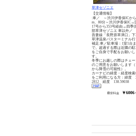
草津セゾニエ
【交通情報】
:車／ ～渋川伊香保ICから6
m、80分～渋川伊香保IC→
17号から353号経由→四季
部草津セゾニエ 車以外／ 
吾妻線「長野原草津口」下
草津温泉バスターミナル行
補足:車／駐車場：1室1台
で。超過する際は近隣の駐
をご自身で手配をお願いし
す。
冬季にお越しの際はチェー
のご用意をお願いします（1
から降雪の可能性）。
カーナビの緯度・経度検索
をご利用になる方：緯度 36
2812 経度 138.59038
￥6006