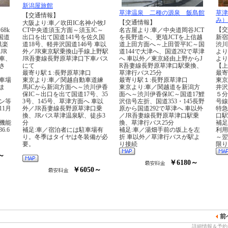
新潟屋旅館
草津温泉 二種の源泉 飯島館
草津
【交通情報】
み）
【交通情報】
大阪より:車／吹田IC名神小牧J
【交
8k
CT中央道須玉方面～須玉IC～
名古屋より:車／中央道岡谷JCT
国道
出口を出て国道141号を佐久国
を長野道へ、更埴JCTを上信越
新宿
倶楽
道18号、軽井沢国道146号 車以
道上田方面へ～上田菅平IC～国
渋川
JR
外／JR東京駅乗換山手線上野駅
道144で大津へ、国道292で草津
より
車、
JR吾妻線長野原草津口下車バス
へ 車以外／東京経由上野からJ
より
き
にて
R吾妻線長野原草津口駅乗換、
【上
ま
最寄り駅１:長野原草津口
草津行バス25分
最寄
車場
東京より:車／関越自動車道練
最寄り駅１:長野原草津口
東京
ま
馬ICから新潟方面へ～渋川伊香
東京より:車／関越道を新潟方
井沢
保IC～出口を出て国道17号、35
面へ～渋川伊香保IC～国道17鯉
５分
ン等
3号、145号、草津方面へ 車以
沢信号左折、国道353・145長野
号線
1月
外／JR吾妻線長野原草津口乗
原から国道292で草津へ 車以外
特急
換、JRバス草津温泉駅、徒歩3
／JR吾妻線長野原草津口駅乗
口駅
機能
分
換、草津行バス25分
補足
.6
補足:車／宿泊者には駐車場有
補足:車／湯畑手前の坂上を左
利用
り。冬季はタイヤは冬装備が必
折 車以外／草津行バスが駅よ
～翌
要。
り接続
限り
～
￥6180～
￥6050～
前
詳細情報＆予約-