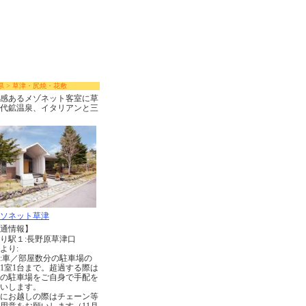
県 > 草津・尻焼・花敷
感あるメゾネット客室に草
代鉱温泉、イタリアンと三
ソネット草津
通情報】
り駅１:長野原草津口
より:
:車／部屋数分の駐車場の
1室1台まで。超過する際は
の駐車場をご自身で手配を
いします。
にお越しの際はチェーン等