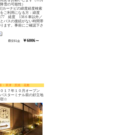
用意をお願いします（11月
降雪の可能性）
考]カーナビの緯度経度検索
能をご利用になる方：緯度
6177 経度 138.6 車以外／
とバスの接続がない時間帯
ります。事前にご確認下さ
￥6006～
県 > 草津・尻焼・花敷
０１７年１０月オープン
バスターミナル前の好立地
宿☆