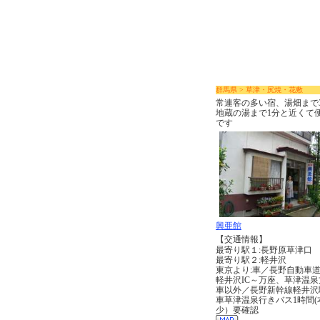
群馬県 > 草津・尻焼・花敷
常連客の多い宿、湯畑まで
地蔵の湯まで1分と近くて
です
興亜館
【交通情報】
最寄り駅１:長野原草津口
最寄り駅２:軽井沢
東京より:車／長野自動車
軽井沢IC～万座、草津温泉
車以外／長野新幹線軽井沢
車草津温泉行きバス1時間(
少）要確認