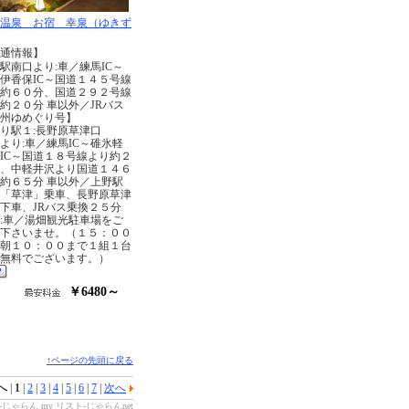
温泉 お宿 幸泉（ゆきず
通情報】
駅南口より:車／練馬IC～
伊香保IC～国道１４５号線
約６０分、国道２９２号線
約２０分 車以外／JRバス
州ゆめぐり号】
り駅１:長野原草津口
より:車／練馬IC～碓氷軽
IC～国道１８号線より約２
、中軽井沢より国道１４６
約６５分 車以外／上野駅
「草津」乗車、長野原草津
下車、JRバス乗換２５分
:車／湯畑観光駐車場をご
下さいませ。（１５：００
朝１０：００まで１組１台
無料でございます。）
￥6480～
↑ページの先頭に戻る
へ
|
1
|
2
|
3
|
4
|
5
|
6
|
7
|
次へ
じゃらん my リスト-じゃらんnet