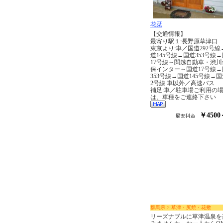
花栞
【交通情報】
最寄り駅１:長野原草津口
東京より:車／国道292号線
道145号線→国道353号線
17号線～関越自動車・渋川
保インター～国道17号線→
353号線→国道145号線→国
2号線 車以外／高速バス
補足:車／駐車場ご利用の
は、車種をご連絡下さい
￥4500
群馬県 > 草津・尻焼・花敷
リーズナブルに草津温泉を