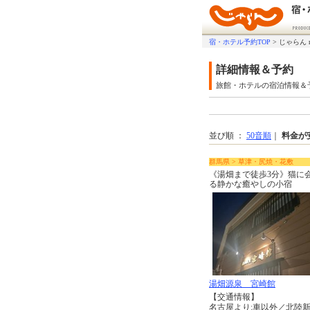
宿・ホテル予約TOP
>
じゃらん 
詳細情報＆予約
旅館・ホテルの宿泊情報＆
並び順 ：
50音順
｜
料金が
群馬県 > 草津・尻焼・花敷
《湯畑まで徒歩3分》猫に
る静かな癒やしの小宿
湯畑源泉 宮崎館
【交通情報】
名古屋より:車以外／北陸