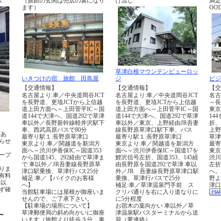
OK
（旅館の玄関は売店の裏になり
け流し
満足
ます）
OOD
草津白根マウンテンビューロッ
いきつけの宿 旅館 田島屋
ジ
ビジ
【交通情報】
【交通情報】
【交
名古屋より:車／中央道岡谷JCT
名古屋より:車／中央道岡谷JCT
名古
を長野道、更埴JCTから上信越
を長野道、更埴JCTから上信越
～長
道上田方面へ～上田菅平IC～国
道上田方面へ～上田菅平IC～国
東京
道144で大津へ、国道292で草津
道144で大津へ、国道292で草津
14
車以外／長野新幹線軽井沢駅下
車以外／東京、上野経由JR吾妻
折、
車、西武高原バスで80分
線長野原草津口駅下車、バス
上野
があ
最寄り駅１:長野原草津口
最寄り駅１:長野原草津口
草津
らせ
東京より:車／関越道を新潟方
東京より:車／関越道を新潟方
最寄
面へ～渋川伊香保IC～国道353
面へ～渋川伊香保IC～国道17を
東京
ープ
から国道145、292経由で草津ま
鯉沢信号左折、国道353、145経
渋川
で 車以外／JR吾妻線長野原草
由長野原を国道292で草津 車以
左折
りま
津口駅乗換、草津行バス25分
外／JR 吾妻線長野原草津口駅
へ。
有料
補足:車／【バイクのお客様
乗換、草津行バスで25分
野よ
車以
へ】
補足:車／草津温泉門手前 ス
津口
ず確
当館駐車場には屋根が御座いま
クリバ通りを右に入り道なりに
せんので、ご了承下さい。
に5分程度
【駐車場の場所について】
お宿木の葉向かい 車以外／草
草津郵便局の斜め向かいに御座
津温泉駅バスターミナルから送
～
います（旅館より徒歩３分。車
迎（要連絡）