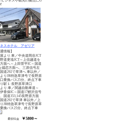
!ビジネスや観光の拠点にG
!
ネスホテル アゼリア
通情報】
屋より:車／中央道岡谷JCT
野道更埴JCT～上信越道を
方面へ～上田菅平IC～国道
4を嬬恋方面へ、三原信号左
国道292で草津へ 車以外／
よりJR特急草津号で長野原
口乗換バス25分。終点下車
り駅１:長野原草津口
より:車／関越自動車道～
伊香保IC～国道17鯉沢信号
、国道353,145長野原方面
国道292で草津 車以外／上
りJR特急草津号で長野原草
乗換バス25分。終点下車
￥5800～