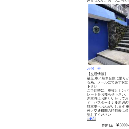
みませんか。お一人から
お宿 善
【交通情報】
補足:車／駐車台数に限り
る為、メールにて必ずお知
下さい
ご予約時に、車種とナンバ
レートをお知らせ下さい。
満車時はお断りいたしてお
す、バスターミナル周辺の
駐車場へおねがいします 
外／交通機関の時刻表は必
認してください
￥5000