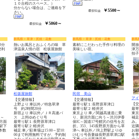
１０台程のスペース。）
分からない場合は、ご連絡を下
￥5500～
さい。
￥5060～
群馬県 > 草津・尻焼・花敷
群馬県 > 草津・尻焼・花敷
群馬
3分
熱いお風呂とおふくろの味 草
素材にこだわった手作り料理の
開放
便利
津温泉人情の宿 松坂屋旅館
美味しい宿。
津万
拍子
松坂屋旅館
民宿 美山
アイ
【交通情報】
【交通情報】
【交
上野より:車以外／特急草津
最寄り駅１:長野原草津口
号 約2時間20分
最寄り駅２:軽井沢
最寄
新宿より:車以外／ＪＲ高速バ
東京より:車／関越高速道に乗
東京
道～
ス 上州ゆめぐり号
り、新潟方面に向う～渋川伊香
補足
方面
最寄り駅１:長野原草津口
保IC～国道17号鯉沢の信号を左
み。
駅下
最寄り駅２:軽井沢
折。353、145長野原方面から草
近隣
本数
補足:車／駐車場は15:00～翌10:
津へ 車以外／JR上野駅よりゆ
お願
00まで利用無料ですが、予約制
けむり号吾妻線長野原草津口駅
冬季