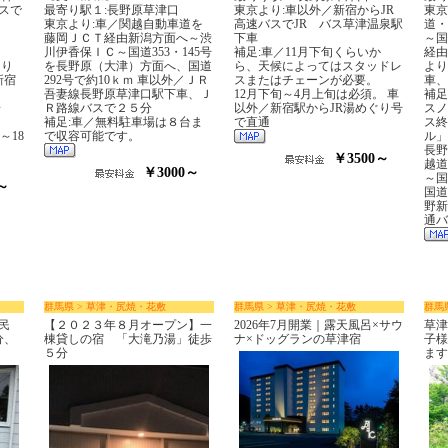
スで
最寄り駅１:長野原草津口
東京より:車以外／新宿からJR
東京
東京より:車／関越自動車道を
高速バスでJR バス草津温泉駅
道・
藤岡ＪＣＴ経由新潟方面へ～渋
下車
～国
川伊香保ＩＣ～国道353・145号
補足:車／11月下旬くらいか
経由
より
を長野原（大津）方面へ、国道
ら、天候によってはスタッドレ
より
新宿
292号で約10ｋｍ 車以外／ＪＲ
スまたはチェーンが必要。
車、
吾妻線長野原草津口駅下車、Ｊ
12月下旬～4月上旬は必須。 車
補足
場
Ｒ路線バスで２５分
以外／新宿駅からJR湯めぐり号
スノ
補足:車／無料駐車場は８台ま
で直通
ス終
時～18
で収容可能です。
ル」
長野
￥3500～
越道
￥3000～
～国
～
国道
野新
通バ
群馬県 > 草津・尻焼・花敷
群馬県 > 草津・尻焼・花敷
群馬
民
【２０２３年８月オープン】一
2026年7月開業｜露天風呂×サウ
草津
分、
棟貸しの宿 「大滝乃湯」徒歩
ナ×ドッグランの草津宿
子様
５分
ます