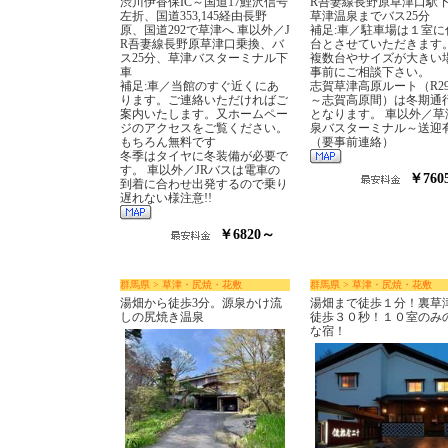
渋川伊香保IC～国道17鯉沢信号
R吾妻線長野原草津口駅
左折、国道353,145経由長野
草津温泉までバス25分
原、国道292で草津へ 車以外／J
補足:車／駐車場は１室に
R吾妻線長野原草津口乗換、バ
台とさせていただきます
ス25分、草津バスターミナル下
複数台やサイズが大きい
車
事前にご相談下さい。
補足:車／当館のすぐ近くにあ
志賀草津高原ルート（R2
ります。ご連絡いただければご
～志賀高原間）は冬期通
案内いたします。又ホームペー
となります。 車以外／草
ジのアクセスをご覧ください。
泉バスターミナル～送迎
もちろん無料です
（要事前連絡）
冬季はタイヤに冬装備が必要で
す。 車以外／JRバスは電車の
￥760
到着に合わせ出発するので乗り
遅れない様注意!!
￥6820～
群馬県 > 草津・尻焼・花敷
群馬県 > 草津・尻焼・花敷
湯畑から徒歩3分。源泉かけ流
湯畑まで徒歩１分！裏草
しの尻焼き温泉
徒歩３０秒！１０室のみ
な宿！