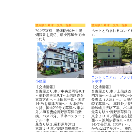
群馬県 > 草津・尻焼・花敷
群馬県 > 草津・尻焼・花敷
7/19空室有 湯畑徒歩2分！湯
ペットと泊まれるコンド
畑源泉を貸切、朝夕部屋食でゆ
ム
ったり
コンドミニアム フラッ
小島屋
ト草津
【交通情報】
【交通情報】
名古屋より:車／中央道岡谷JCT
名古屋より:車／上信越道
～長野道更埴JCT～上信越道を
岡方面へ～上田菅平IC～R
東京方面へ～上田菅平IC～国道
長野原（大津）へ。大津か
144号を草津方面へ～大津信号
92で草津へ。 車以外／長
左折、国道292号で草津へ 車以
幹線軽井沢駅下車、バス8
外／JR吾妻線長野原草津口乗
最寄り駅１:長野原草津口
換、バス25分、草津バスターミ
東京より:車／関越道を新
ナル下車
面へ～渋川伊香保IC～R35
最寄り駅１:長野原草津口
145で長野原（大津）へ
東京より:車／関越自動車道～
からR292で草津へ。 車以