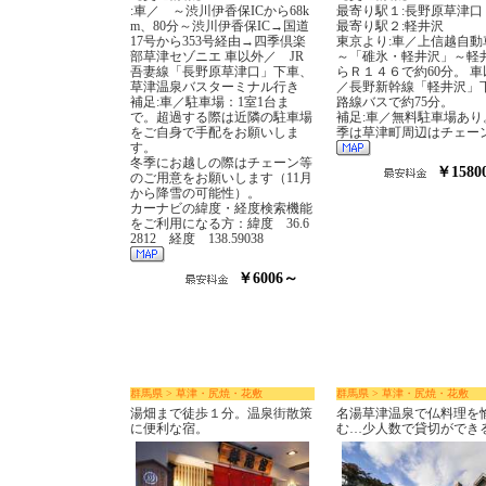
:車／ ～渋川伊香保ICから68k
最寄り駅１:長野原草津口
m、80分～渋川伊香保IC→国道
最寄り駅２:軽井沢
17号から353号経由→四季倶楽
東京より:車／上信越自動
部草津セゾニエ 車以外／ JR
～「碓氷・軽井沢」～軽
吾妻線「長野原草津口」下車、
らＲ１４６で約60分。 車
草津温泉バスターミナル行き
／長野新幹線「軽井沢」
補足:車／駐車場：1室1台ま
路線バスで約75分。
で。超過する際は近隣の駐車場
補足:車／無料駐車場あり
をご自身で手配をお願いしま
季は草津町周辺はチェー
す。
冬季にお越しの際はチェーン等
￥1580
のご用意をお願いします（11月
から降雪の可能性）。
カーナビの緯度・経度検索機能
をご利用になる方：緯度 36.6
2812 経度 138.59038
￥6006～
群馬県 > 草津・尻焼・花敷
群馬県 > 草津・尻焼・花敷
湯畑まで徒歩１分。温泉街散策
名湯草津温泉で仏料理を
に便利な宿。
む…少人数で貸切ができ