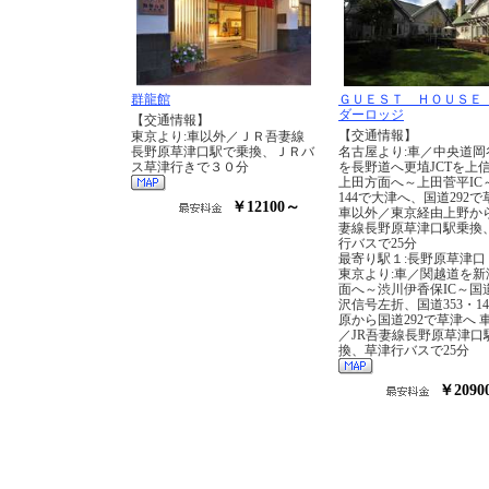
群龍館
ＧＵＥＳＴ ＨＯＵＳＥ
ダーロッジ
【交通情報】
【交通情報】
東京より:車以外／ＪＲ吾妻線
長野原草津口駅で乗換、ＪＲバ
名古屋より:車／中央道岡谷
ス草津行きで３０分
を長野道へ更埴JCTを上
上田方面へ～上田菅平IC
144で大津へ、国道292
￥12100～
車以外／東京経由上野から
妻線長野原草津口駅乗換
行バスで25分
最寄り駅１:長野原草津口
東京より:車／関越道を新
面へ～渋川伊香保IC～国道
沢信号左折、国道353・1
原から国道292で草津へ 
／JR吾妻線長野原草津口
換、草津行バスで25分
￥2090