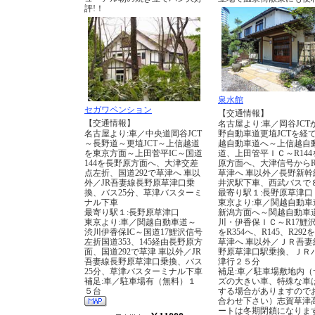
評!！
泉水館
セガワペンション
【交通情報】
【交通情報】
名古屋より:車／岡谷JCT
名古屋より:車／中央道岡谷JCT
野自動車道更埴JCTを経
～長野道～更埴JCT～上信越道
越自動車道へ～上信越自
を東京方面～上田菅平IC～国道
道、上田管平ＩＣ～R14
144を長野原方面へ、大津交差
原方面へ、大津信号からR
点左折、国道292で草津へ 車以
草津へ 車以外／長野新幹
外／JR吾妻線長野原草津口乗
井沢駅下車、西武バスで
換、バス25分、草津バスターミ
最寄り駅１:長野原草津口
ナル下車
東京より:車／関越自動車
最寄り駅１:長野原草津口
新潟方面へ～関越自動車
東京より:車／関越自動車道～
川・伊香保ＩＣ～R17鯉
渋川伊香保IC～国道17鯉沢信号
をR354へ、R145、R292
左折国道353、145経由長野原方
草津へ 車以外／ＪＲ吾妻
面、国道292で草津 車以外／JR
野原草津口駅乗換、ＪＲ
吾妻線長野原草津口乗換、バス
津行２５分
25分、草津バスターミナル下車
補足:車／駐車場敷地内（
補足:車／駐車場有（無料）１
ズの大きい車、特殊な車
５台
する場合がありますので
合わせ下さい）志賀草津
ートは冬期閉鎖になりま