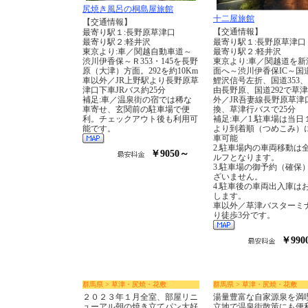
尻焼き風呂の桐島屋旅館
十二屋旅館
【交通情報】
【交通情報】
最寄り駅１:長野原草津口
最寄り駅２:軽井沢
最寄り駅１:長野原草津口
東京より:車／関越自動車道～
最寄り駅２:軽井沢
渋川伊香保～Ｒ353・145を長野
東京より:車／関越道を新
原（大津）方面。292を約10Km
面へ～渋川伊香保IC～国道
車以外／JR上野駅より長野原草
鯉沢信号左折、国道353、
津口下車JRバス約25分
由長野原、国道292で草津
補足:車／温泉街の宿では稀な
外／JR吾妻線長野原草津
車寄せ、玄関前の駐車場で便
換、草津行バスで25分
利。チェックアウト後も利用可
補足:車／1.駐車場は当日
能です。
より到着順（つめこみ）
車可能
2.駐車場内の車両移動は
￥9050～
ルフとなります。
3.駐車場の御予約（確保
ざいません。
4.駐車後の車両出入庫は
します。
車以外／草津バスターミ
り徒歩3分です。
￥990
群馬県 > 草津・尻焼・花敷
群馬県 > 草津・尻焼・花敷
２０２３年１月全室、部屋リニ
湯量豊富な自家源泉を満
ューアル朝の焼き立てパン大好
立地で温泉街散策にも便