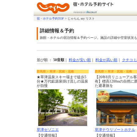
宿・ホテル予約TOP
>
じゃらん my リスト
詳細情報＆予約
旅館・ホテルの宿泊情報＆予約ページ。施設の詳細や空室状況
並び順 ：
50音順
｜
料金が安い順
｜
料金が高い順
｜
クチコミ
群馬県 > 草津・尻焼・花敷
群馬県 > 草津・尻焼・花敷
★草津温泉スキー場まで徒歩5
【26年8月リニューアル
分★万代鉱源泉掛け流しの温泉
有】標高1200mの自然に
が自慢
た避暑旅を
草津セゾニエ
草津ナウリゾートホテル
【交通情報】
【交通情報】