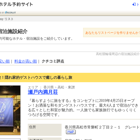
ト
my リスト
宿泊施設紹介
あなたもリストページを作りませんか
約可能なホテル・宿泊施設をご紹介しています。
高松競輪場周辺の宿泊施設紹介-じ
安い順
｜
料金が高い順
｜
クチコミ評点
験！隠れ家的ゲストハウスで癒しの暮らし旅
エリア ： 香川県 > 高松・東讃
瀬戸内満月荘
『暮らすように旅をする』をコンセプトに2019年4月25日オープ
ン！お洒落な和モダンゲストハウスです。最大4人まで宿泊ができ
る広々とした和室が魅力的。一人旅でも家族旅行でもゆっくりく
つろげる空間です。
住所
香川県高松市常磐町２丁目２－１ グレート