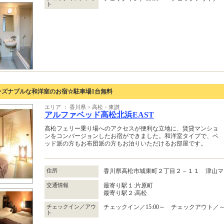
ト
ーズナブルな和洋室のお宿☆駐車場1台無料
エリア ： 香川県 > 高松・東讃
アルファベッド高松北浜EAST
高松フェリー乗り場へのアクセスが便利な立地に、賃貸マンショ
ンをコンバージョンしたお宿ができました。和洋室タイプで、ベ
ッド派の方もお布団派の方もお泊りいただけるお部屋です。
住所
香川県高松市城東町２丁目２－１１ 津山
交通情報
最寄り駅１:片原町
最寄り駅２:高松
チェックイン／アウ
チェックイン／15:00～ チェックアウト／～1
ト