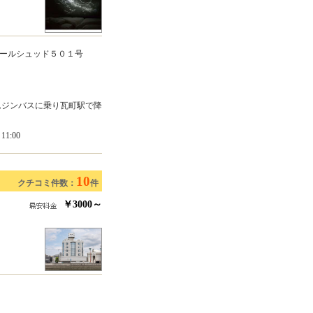
ールシュッド５０１号
ムジンバスに乗り瓦町駅で降
1:00
10
クチコミ件数：
件
￥3000～