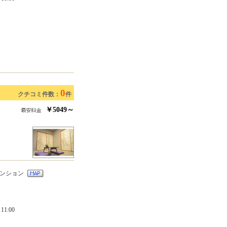
0
クチコミ件数：
件
￥5049～
マンション
1:00