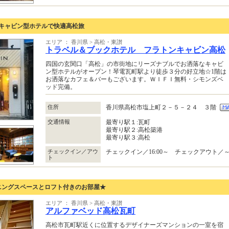
 キャビン型ホテルで快適高松旅
エリア ： 香川県 > 高松・東讃
トラベル＆ブックホテル フラトンキャビン高松
四国の玄関口「高松」の市街地にリーズナブルでお洒落なキャビ
ン型ホテルがオープン！琴電瓦町駅より徒歩３分の好立地☆1階は
お洒落なカフェ＆バーもございます。ＷＩＦＩ無料・シモンズベ
ッド完備。
住所
香川県高松市塩上町２－５－２４ ３階
交通情報
最寄り駅１:瓦町
最寄り駅２:高松築港
最寄り駅３:高松
チェックイン／アウ
チェックイン／16:00～ チェックアウト／～1
ト
ニングスペースとロフト付きのお部屋★
エリア ： 香川県 > 高松・東讃
アルファベッド高松瓦町
高松市瓦町駅近くに位置するデザイナーズマンションの一室を宿