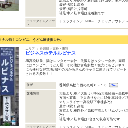
広島より:車以外／新幹線で岡山駅、瀬戸大
最寄り駅１:高松
最寄り駅２:片原町
補足:車／駐車場は先着順です
チェックイン／アウ
チェックイン／16:00～ チェックアウト／～1
ト
ミナル前！コンビニ、うどん屋徒歩１分♪
エリア ： 香川県 > 高松・東讃
ビジネスホテルルピナス
JR高松駅前、隣はレンタカー会社、先隣りはタクシー会社。周辺
にはコンビニ、うどん屋、その他飲食店多数！観光にもビジネス
にも便利な好立地♪昭和のおかあさんのキャラに癒されてリピート
される方多数！！
住所
香川県高松市西の丸町６－１６
交通情報
大阪より:車／大阪より明石大橋経由～高松中央
方面へ直進、中央通りを北に15分 車以外／
マリンライナー高松駅下車徒歩2分
最寄り駅１:高松
東京より:車以外／高松空港よりリムジンバス
2分
補足:車／駐車場は5台まで収容可能です
チェックイン／アウ
チェックイン／15:00～ チェックアウト／～1