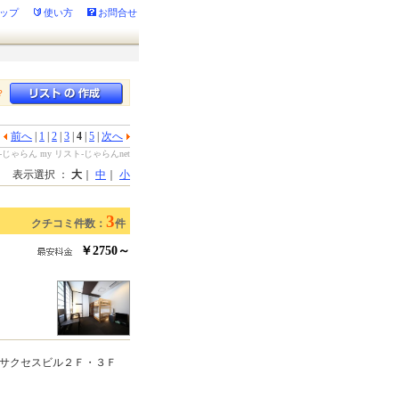
ップ
使い方
お問合せ
？
前へ
|
1
|
2
|
3
|
4
|
5
|
次へ
ゃらん my リスト-じゃらんnet
表示選択 ：
大
｜
中
｜
小
3
クチコミ件数：
件
￥2750～
サクセスビル２Ｆ・３Ｆ