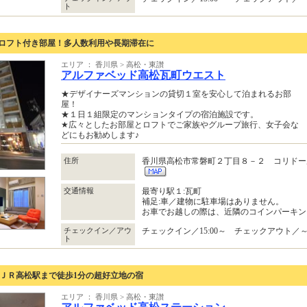
ト
のロフト付き部屋！多人数利用や長期滞在に
エリア ： 香川県 > 高松・東讃
アルファベッド高松瓦町ウエスト
★デザイナーズマンションの貸切１室を安心して泊まれるお部
屋！
★１日１組限定のマンションタイプの宿泊施設です。
★広々としたお部屋とロフトでご家族やグループ旅行、女子会な
どにもお勧めします♪
住所
香川県高松市常磐町２丁目８－２ コリドー
交通情報
最寄り駅１:瓦町
補足:車／建物に駐車場はありません。
お車でお越しの際は、近隣のコインパーキン
チェックイン／アウ
チェックイン／15:00～ チェックアウト／～1
ト
) ＪＲ高松駅まで徒歩1分の超好立地の宿
エリア ： 香川県 > 高松・東讃