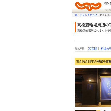
宿・ホテル予約TOP
>
じゃらん 
高松競輪場周辺の
高松競輪場周辺のネット予
並び順 ：
50音順
｜
料金が
古き良き日本の和室を体