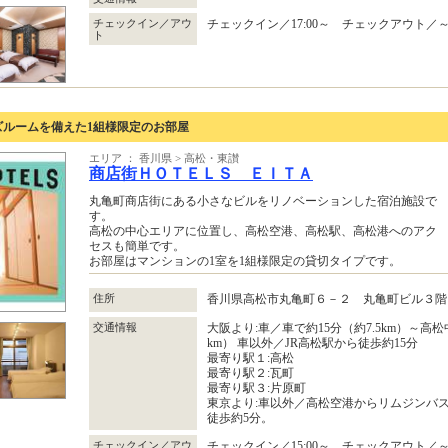
チェックイン／アウ
チェックイン／17:00～ チェックアウト／～1
ト
ズルームを備えた1組様限定のお部屋
エリア ： 香川県 > 高松・東讃
商店街ＨＯＴＥＬＳ ＥＩＴＡ
丸亀町商店街にある小さなビルをリノベーションした宿泊施設で
す。
高松の中心エリアに位置し、高松空港、高松駅、高松港へのアク
セスも簡単です。
お部屋はマンションの1室を1組様限定の貸切タイプです。
住所
香川県高松市丸亀町６－２ 丸亀町ビル３
交通情報
大阪より:車／車で約15分（約7.5km）～高松中
km） 車以外／JR高松駅から徒歩約15分
最寄り駅１:高松
最寄り駅２:瓦町
最寄り駅３:片原町
東京より:車以外／高松空港からリムジンバ
徒歩約5分。
チェックイン／アウ
チェックイン／15:00～ チェックアウト／～1