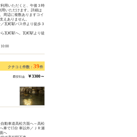
ご利用いただくと、午後３時
利用いただけます。詳細は
、周辺に複数ありますコイ
支えありません。
分／瓦町駅バス停より徒歩３
から瓦町駅へ。瓦町駅より徒
0:00
39
クチコミ件数：
件
￥3300～
松自動車道高松方面へ～高松
車で15分 車以外／ＪＲ瀬
面へ