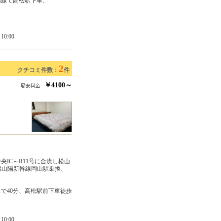
橋線で高松駅下車、
0:00
2
クチコミ件数：
件
￥4100～
IC～R11号に合流し松山
JR山陽新幹線岡山駅乗換、
で40分、高松駅前下車徒歩
0:00