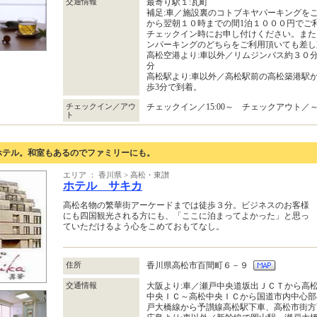
交通情報
最寄り駅１:瓦町
補足:車／施設裏のコトブキヤパーキングを
から翌朝１０時までの間1泊１０００円でご
チェックイン時にお申し付けください。また
ンパーキングのどちらをご利用頂いても差し
高松空港より:車以外／リムジンバス約３０
分
高松駅より:車以外／高松駅前の高松築港駅
歩3分で到着。
チェックイン／アウ
チェックイン／15:00～ チェックアウト／～1
ト
ホテル。和室もあるのでファミリーにも。
エリア ： 香川県 > 高松・東讃
ホテル サキカ
高松名物の繁華街アーケードまでは徒歩３分。ビジネスのお客様
にも四国観光される方にも、「ここに泊まってよかった」と思っ
ていただけるよう心をこめておもてなし。
住所
香川県高松市百間町６－９
交通情報
大阪より:車／瀬戸中央道坂出ＪＣＴから高
中央ＩＣ～高松中央ＩＣから国道市内中心部へ
戸大橋線から予讃線高松駅下車、高松市街方