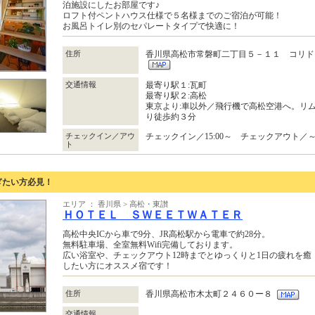
泊施設にしたお部屋です♪
ロフト付ペントハウス仕様で５名様までのご宿泊が可能！
お風呂トイレ別のセパレートタイプで快適に！
住所
香川県高松市常磐町二丁目５－１１ コリド
交通情報
最寄り駅１:瓦町
最寄り駅２:高松
東京より:車以外／飛行機で高松空港へ。リ
り徒歩約３分
チェックイン／アウ
チェックイン／15:00～ チェックアウト／～1
ト
ぎたい方必見！
エリア ： 香川県 > 高松・東讃
ＨＯＴＥＬ ＳＷＥＥＴＷＡＴＥＲ
高松中央ICから車で9分、JR高松駅から電車で約28分。
無料駐車場、全室無料Wifi完備しております。
広い浴室や、チェックアウト12時までとゆっくりと1日の疲れを癒
したい方にオススメ宿です！
住所
香川県高松市木太町２４６０ー８
交通情報