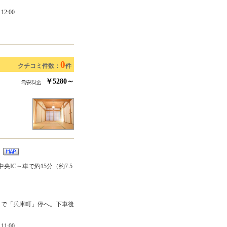
2:00
0
クチコミ件数：
件
￥5280～
階
央IC～車で約15分（約7.5
スで「兵庫町」停へ。下車後
1:00