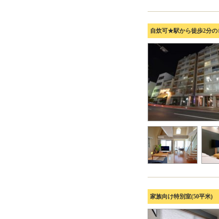
自炊可★駅から徒歩2分
家族向け特別室(50平米