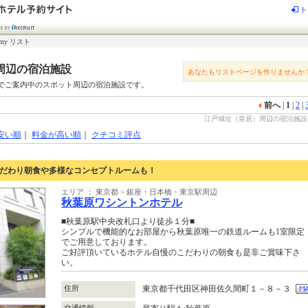
ト
my リスト
周辺の宿泊施設
あなたもリストページを作りませんか
でご案内中のスポット周辺の宿泊施設です。
前へ
|
1
|
2
|
江戸城址（皇居）周辺の宿泊施設-じ
安い順
｜
料金が高い順
｜
クチコミ評点
こだわり朝食や多様なコンセプトルームも！
エリア ： 東京都 > 銀座・日本橋・東京駅周辺
秋葉原ワシントンホテル
■秋葉原駅中央改札口より徒歩１分■
シンプルで機能的なお部屋から秋葉原唯一の鉄道ルームも1室限定
でご用意しております。
ご好評頂いているホテル自慢のこだわりの朝食も是非ご賞味下さ
い。
住所
東京都千代田区神田佐久間町１－８－３