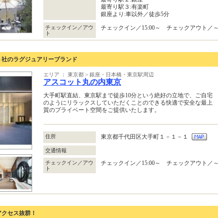
最寄り駅３:有楽町
銀座より:車以外／徒歩5分
チェックイン／アウ
チェックイン／15:00～ チェックアウト／～1
ト
ト社のラグジュアリーブランド
エリア ： 東京都 > 銀座・日本橋・東京駅周辺
アスコット丸の内東京
大手町駅直結、東京駅まで徒歩10分という絶好の立地で、ご自宅
のようにリラックスしていただくことのできる快適で安全な最上
質のプライベート空間をご提供いたします。
住所
東京都千代田区大手町１－１－１
交通情報
チェックイン／アウ
チェックイン／15:00～ チェックアウト／～1
ト
アクセス抜群！