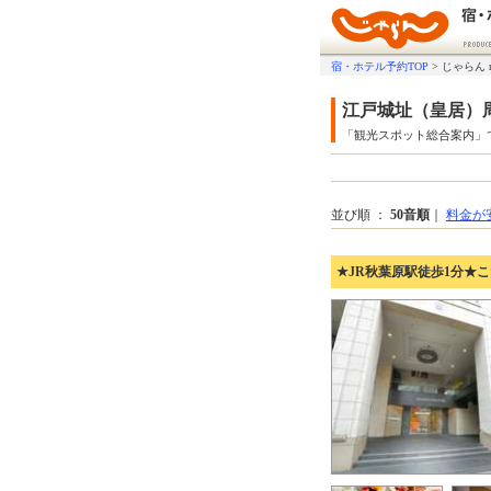
宿・ホテル予約TOP
>
じゃらん 
江戸城址（皇居）
「観光スポット総合案内」
並び順 ：
50音順
｜
料金が
★JR秋葉原駅徒歩1分★