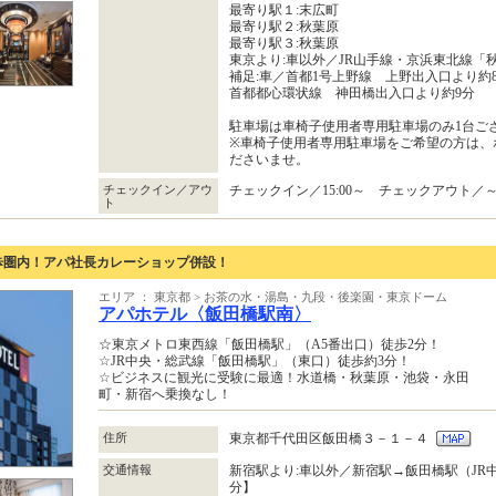
最寄り駅１:末広町
最寄り駅２:秋葉原
最寄り駅３:秋葉原
東京より:車以外／JR山手線・京浜東北線「
補足:車／首都1号上野線 上野出入口より約
首都都心環状線 神田橋出入口より約9分
駐車場は車椅子使用者専用駐車場のみ1台ござい
※車椅子使用者専用駐車場をご希望の方は、
ださいませ。
チェックイン／アウ
チェックイン／15:00～ チェックアウト／～1
ト
歩圏内！アパ社長カレーショップ併設！
エリア ： 東京都 > お茶の水・湯島・九段・後楽園・東京ドーム
アパホテル〈飯田橋駅南〉
☆東京メトロ東西線「飯田橋駅」（A5番出口）徒歩2分！
☆JR中央・総武線「飯田橋駅」（東口）徒歩約3分！
☆ビジネスに観光に受験に最適！水道橋・秋葉原・池袋・永田
町・新宿へ乗換なし！
住所
東京都千代田区飯田橋３－１－４
交通情報
新宿駅より:車以外／新宿駅→飯田橋駅（JR
分】