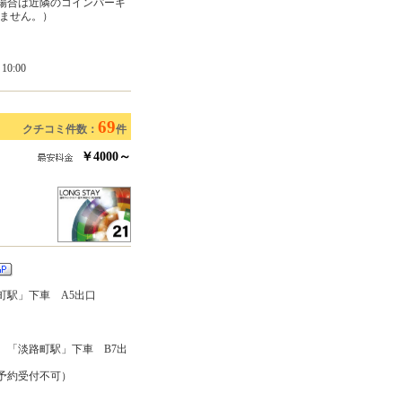
の場合は近隣のコインパーキ
いません。）
0:00
69
クチコミ件数：
件
￥4000～
町駅」下車 A5出口
 「淡路町駅」下車 B7出
予約受付不可）