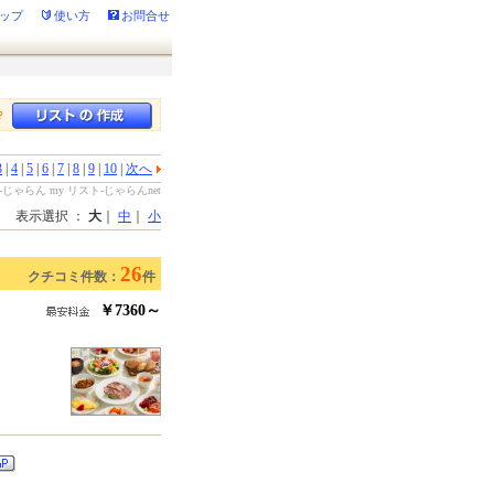
ップ
使い方
お問合せ
？
3
|
4
|
5
|
6
|
7
|
8
|
9
|
10
|
次へ
ゃらん my リスト-じゃらんnet
表示選択 ：
大
｜
中
｜
小
26
クチコミ件数：
件
￥7360～