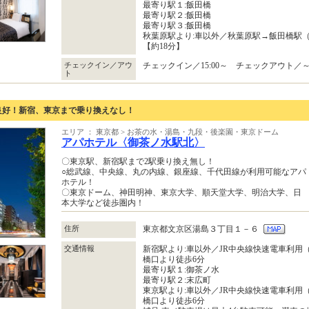
最寄り駅１:飯田橋
最寄り駅２:飯田橋
最寄り駅３:飯田橋
秋葉原駅より:車以外／秋葉原駅→飯田橋駅
【約18分】
チェックイン／アウ
チェックイン／15:00～ チェックアウト／～1
ト
良好！新宿、東京まで乗り換えなし！
エリア ： 東京都 > お茶の水・湯島・九段・後楽園・東京ドーム
アパホテル〈御茶ノ水駅北〉
〇東京駅、新宿駅まで2駅乗り換え無し！
○総武線、中央線、丸の内線、銀座線、千代田線が利用可能なアパ
ホテル！
〇東京ドーム、神田明神、東京大学、順天堂大学、明治大学、日
本大学など徒歩圏内！
住所
東京都文京区湯島３丁目１－６
交通情報
新宿駅より:車以外／JR中央線快速電車利用
橋口より徒歩6分
最寄り駅１:御茶ノ水
最寄り駅２:末広町
東京駅より:車以外／JR中央線快速電車利用
橋口より徒歩6分