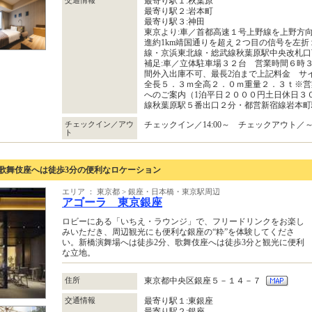
交通情報
最寄り駅１:秋葉原
最寄り駅２:岩本町
最寄り駅３:神田
東京より:車／首都高速１号上野線を上野方向
進約1km靖国通りを超え２つ目の信号を左折１
線・京浜東北線・総武線秋葉原駅中央改札口
補足:車／立体駐車場３２台 営業時間６時
間外入出庫不可、最長2泊まで上記料金 サ
全長５．３ｍ全高２．０ｍ重量２．３ｔ※営
へのご案内（1泊平日２０００円土日休日３
線秋葉原駅５番出口２分・都営新宿線岩本町
チェックイン／アウ
チェックイン／14:00～ チェックアウト／～1
ト
歌舞伎座へは徒歩3分の便利なロケーション
エリア ： 東京都 > 銀座・日本橋・東京駅周辺
アゴーラ 東京銀座
ロビーにある「いちえ・ラウンジ」で、フリードリンクをお楽し
みいただき、周辺観光にも便利な銀座の“粋”を体験してくださ
い。新橋演舞場へは徒歩2分、歌舞伎座へは徒歩3分と観光に便利
な立地。
住所
東京都中央区銀座５－１４－７
交通情報
最寄り駅１:東銀座
最寄り駅２:銀座