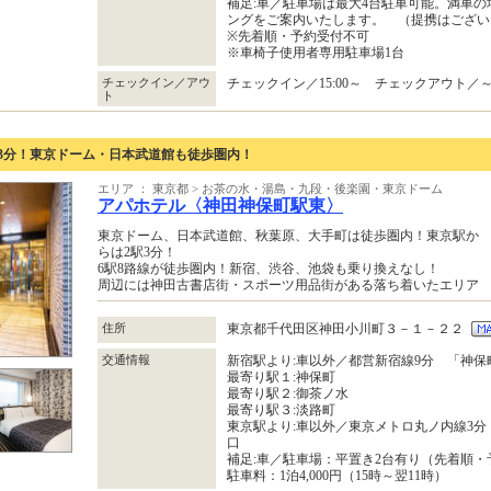
補足:車／駐車場は最大4台駐車可能。満車
ングをご案内いたします。 （提携はござ
※先着順・予約受付不可
※車椅子使用者専用駐車場1台
チェックイン／アウ
チェックイン／15:00～ チェックアウト／～1
ト
3分！東京ドーム・日本武道館も徒歩圏内！
エリア ： 東京都 > お茶の水・湯島・九段・後楽園・東京ドーム
アパホテル〈神田神保町駅東〉
東京ドーム、日本武道館、秋葉原、大手町は徒歩圏内！東京駅か
らは2駅3分！
6駅8路線が徒歩圏内！新宿、渋谷、池袋も乗り換えなし！
周辺には神田古書店街・スポーツ用品街がある落ち着いたエリア
住所
東京都千代田区神田小川町３－１－２２
交通情報
新宿駅より:車以外／都営新宿線9分 「神保
最寄り駅１:神保町
最寄り駅２:御茶ノ水
最寄り駅３:淡路町
東京駅より:車以外／東京メトロ丸ノ内線3分
口
補足:車／駐車場：平置き2台有り（先着順・
駐車料：1泊4,000円（15時～翌11時）