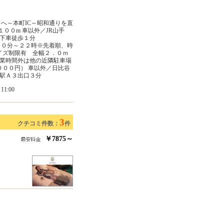
へ～本町IC～昭和通りを直
００m 車以外／JR山手
下車徒歩１分
３０分～２２時※先着順、時
イズ制限有 全幅２．０ｍ
業時間外は他の近隣駐車場
０００円） 車以外／日比谷
駅Ａ３出口３分
1:00
3
クチコミ件数：
件
￥7875～