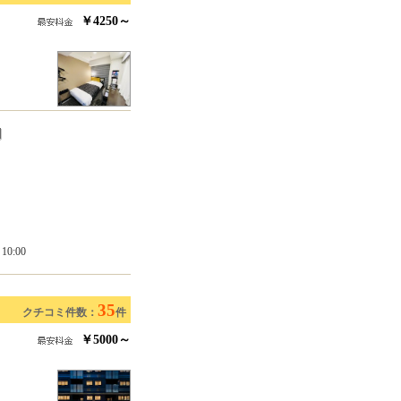
￥4250～
0:00
35
クチコミ件数：
件
￥5000～