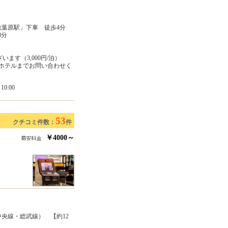
秋葉原駅」下車 徒歩4分
8分
ます（3,000円/泊）
ホテルまでお問い合わせく
0:00
53
クチコミ件数：
件
￥4000～
中央線・総武線） 【約12