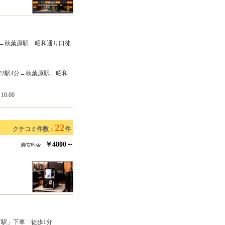
分→秋葉原駅 昭和通り口徒
で2駅4分→秋葉原駅 昭和
0:00
22
クチコミ件数：
件
￥4800～
町駅」下車 徒歩1分