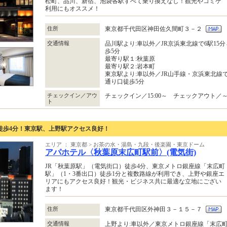
松町、品川、新宿、池袋各駅すべて乗り換えなし！観光やコミケ
利用にもオススメ！
住所
東京都千代田区神田佐久間町３－２
交通情報
品川駅より:車以外／JR京浜東北線で6駅15
歩5分
最寄り駅１:秋葉原
最寄り駅２:岩本町
東京駅より:車以外／JR山手線・京浜東北線
通り口徒歩5分
チェックイン／アウ
チェックイン／15:00～ チェックアウト／～1
ト
徒歩4分！東京駅、上野駅アクセス良好！
エリア ： 東京都 > お茶の水・湯島・九段・後楽園・東京ドーム
アパホテル〈秋葉原末広町駅前〉(電気街)
JR「秋葉原駅」（電気街口）徒歩4分、東京メトロ銀座線「末広町
駅」（1・3番出口）徒歩1分と複数路線が利用でき、上野や銀座エ
リアにもアクセス良好！観光・ビジネス共に最適な立地にござい
ます！
住所
東京都千代田区外神田３－１５－７
交通情報
上野より:車以外／東京メトロ銀座線「末広