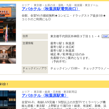
エリア ： 東京都 > お茶の水・湯島・九段・後楽園・東京ドーム
アパホテル〈秋葉原駅電気街口〉
全館、全室Wi-Fi接続無料★コンビニ・ドラッグストア徒歩1分★
コミケのご利用にも◎
住所
東京都千代田区外神田３丁目１１－４
交通情報
最寄り駅１:秋葉原
最寄り駅２:末広町
最寄り駅３:秋葉原
補足:車／駐車場は1台のみ
先着順でのご案内となります。
（予約不可）
チェックイン／アウ
チェックイン／15:00～ チェックアウト／～1
ト
歩5分！
エリア ： 東京都 > 銀座・日本橋・東京駅周辺
アパホテル〈秋葉原駅東〉
全室Wi-Fi、有線LAN完備！50型以上の大型TVでミラーリング機
能も搭載！東京駅・上野駅まで2駅5分！銀座、有楽町、新橋、浜