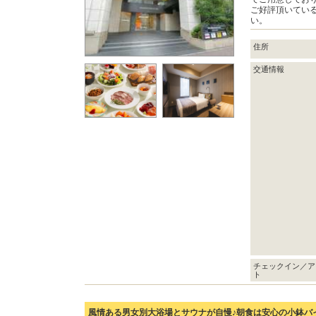
ご好評頂いてい
い。
住所
交通情報
チェックイン／ア
ト
風情ある男女別大浴場とサウナが自慢♪朝食は安心の小鉢バ