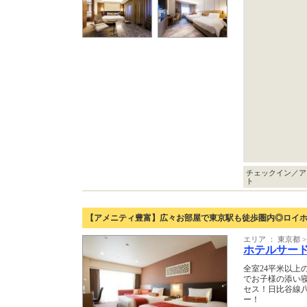
チェックイン／ア
ト
【アメニティ豊富】広々お部屋で東京駅も徒歩圏内◎ロイ
エリア ： 東京都
ホテルサー
全室24平米以上
でお子様の添い
セス！日比谷線
ー！