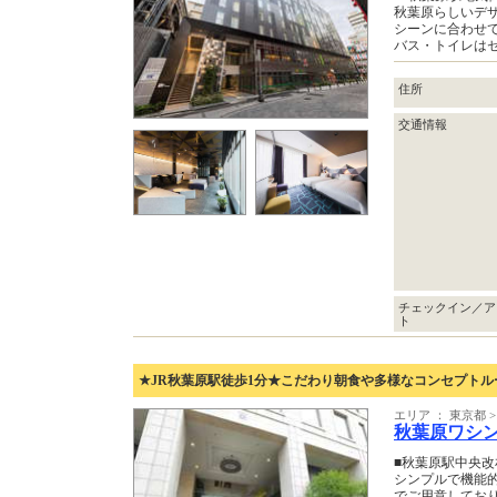
秋葉原らしいデ
シーンに合わせ
バス・トイレは
住所
交通情報
チェックイン／ア
ト
★JR秋葉原駅徒歩1分★こだわり朝食や多様なコンセプトル
エリア ： 東京都
秋葉原ワシ
■秋葉原駅中央改
シンプルで機能
でご用意してお