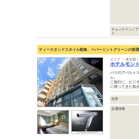
チェックイン／ア
ト
ティースタンドスタイル朝食、ペパーミントグリーンの部屋
エリア ： 東京都
ホテルモン
パリのアパルト
ム。
ご旅行に、ビジ
に帰ってきた気
住所
交通情報