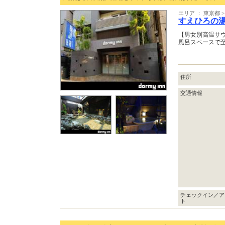
エリア ： 東京都
すえひろの
【男女別高温サ
風呂スペースで至
住所
交通情報
チェックイン／ア
ト