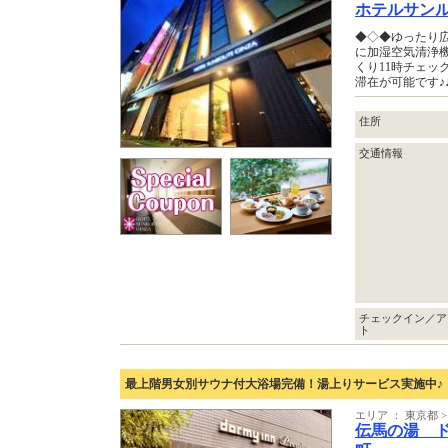
ホテルサン
◆◇◆ゆったり
に加湿空気清浄
くり11時チェッ
滞在が可能です♪
住所
交通情報
チェックイン／ア
ト
最上階男女別サウナ付大浴場完備！湯上りサービス実施中♪
エリア ： 東京都
伝馬の湯 