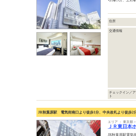
ら2駅5分、上野
住所
交通情報
チェックイン／ア
ト
JR秋葉原駅 電気街南口より徒歩1分、中央改札より徒歩2
エリア ： 東京都
ＪＲ東日本
JR秋葉原駅電気