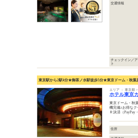
交通情報
チェックイン／ア
ト
東京駅から2駅4分★御茶ノ水駅徒歩5分★東京ドーム・秋葉
エリア ： 東京都
ホテル東京
東京ドーム・秋
機完備♪お得なク
Ｒ決済（PayPa
住所