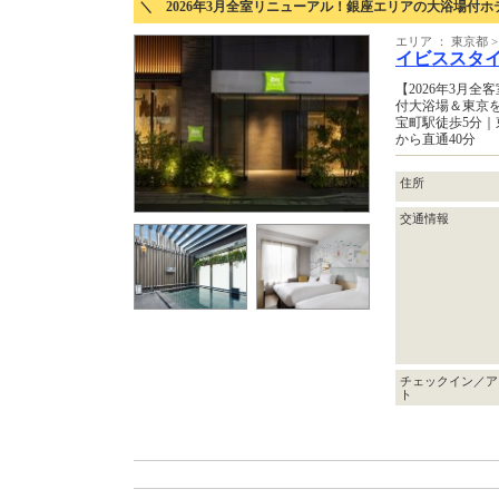
＼ 2026年3月全室リニューアル！銀座エリアの大浴場付ホ
エリア ： 東京都
イビススタイ
【2026年3月
付大浴場＆東京
宝町駅徒歩5分
から直通40分
住所
交通情報
チェックイン／ア
ト