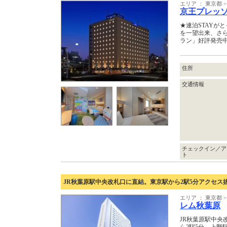
エリア ： 東京都
京王プレッ
★連泊STAYが
を一望出来、さ
ラン」好評発売
住所
交通情報
チェックイン／ア
ト
JR秋葉原駅中央改札口に直結。東京駅から2駅5分アクセス
エリア ： 東京都
レム秋葉原
JR秋葉原駅中