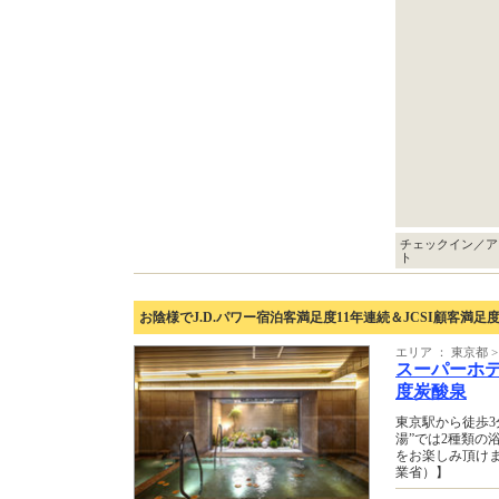
チェックイン／ア
ト
お陰様でJ.D.パワー宿泊客満足度11年連続＆JCSI顧客満足度
エリア ： 東京都
スーパーホテ
度炭酸泉
東京駅から徒歩3
湯”では2種類の
をお楽しみ頂け
業省）】