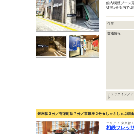
館内喫煙ブース
徒歩5分圏内で6
住所
交通情報
チェックイン／ア
ト
銀座駅３分／有楽町駅７分／東銀座２分★しゃぶしゃぶ朝
エリア ： 東京都
相鉄フレッ