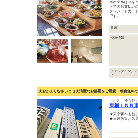
当ホテルは＜キ
トでのお支払い
クレジットカー
です。
住所
交通情報
チェックイン／ア
ト
★おかえりなさいませ★清潔なお部屋をご用意、朝食無料
エリア ： 東京都
東横ＩＮＮ
★東京駅へも徒歩
★皇居散策おス