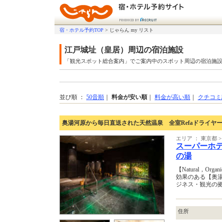
宿・ホテル予約TOP
>
じゃらん my リスト
江戸城址（皇居）周辺の宿泊施設
「観光スポット総合案内」でご案内中のスポット周辺の宿泊施
並び順 ：
50音順
｜
料金が安い順
｜
料金が高い順
｜
クチコミ
奥湯河原から毎日直送された天然温泉 全室Refaドライヤー
エリア ： 東京都
スーパーホテ
の湯
【Natural，O
効果のある【奥
ジネス・観光の
住所