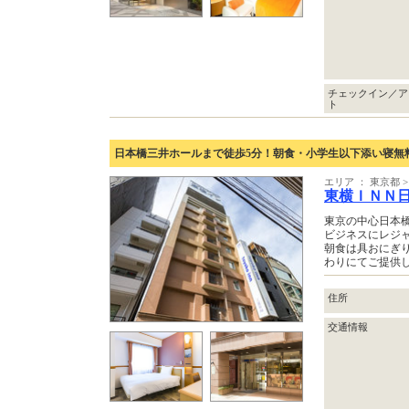
チェックイン／ア
ト
日本橋三井ホールまで徒歩5分！朝食・小学生以下添い寝無
エリア ： 東京都
東横ＩＮＮ日
東京の中心日本
ビジネスにレジ
朝食は具おにぎり
わりにてご提供
住所
交通情報