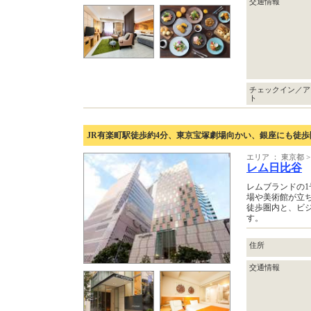
交通情報
チェックイン／ア
ト
JR有楽町駅徒歩約4分、東京宝塚劇場向かい、銀座にも徒歩
エリア ： 東京都
レム日比谷
レムブランドの
場や美術館が立ち
徒歩圏内と、ビ
す。
住所
交通情報