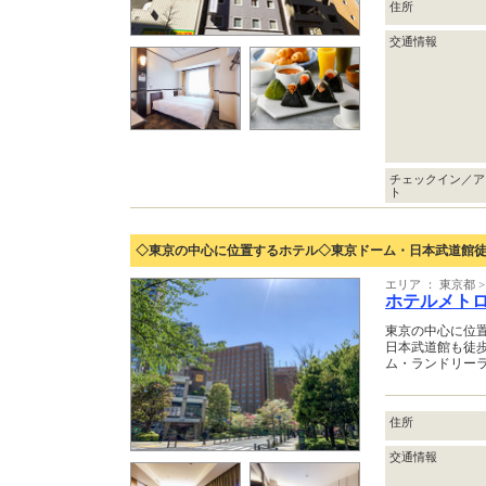
住所
交通情報
チェックイン／ア
ト
◇東京の中心に位置するホテル◇東京ドーム・日本武道館
エリア ： 東京都
ホテルメト
東京の中心に位
日本武道館も徒
ム・ランドリー
住所
交通情報