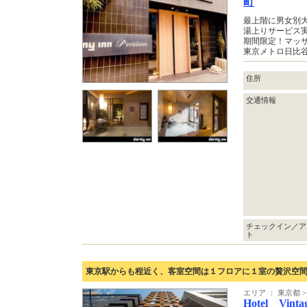
町
最上階に男女別
湯上りサービス
期間限定！マッ
東京メトロ日比谷
住所
交通情報
チェックイン／ア
ト
東京駅からも程近く、客室空間は１フロアに１室の贅沢空
エリア ： 東京都
Hotel Vinta