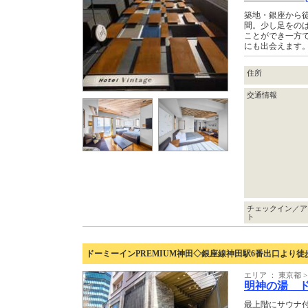
築地・銀座から
間。少し足をの
ことができ一方
にも出会えます
住所
交通情報
チェックイン／ア
ト
ドーミーインPREMIUM神田◇銀座線神田駅6番出口より徒
エリア ： 東京都
明神の湯 
最上階にサウナ