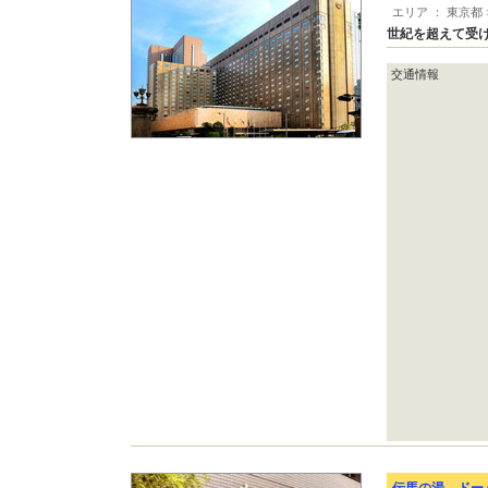
エリア ： 東京都
世紀を超えて受
交通情報
伝馬の湯 ドー