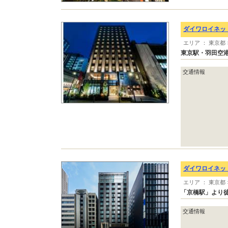
ダイワロイネッ
エリア ： 東京都
東京駅・羽田空
交通情報
ダイワロイネット
エリア ： 東京都
「京橋駅」より
交通情報