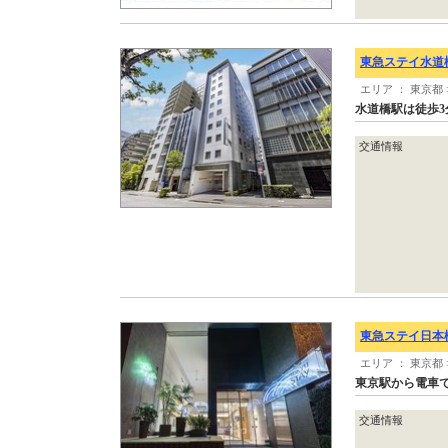
東急ステイ水道
エリア ： 東京
水道橋駅は徒歩3
交通情報
東急ステイ日本
エリア ： 東京都
東京駅から電車で
交通情報