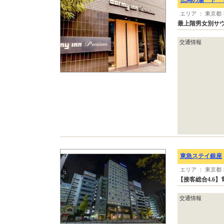
エリア ： 東京都
最上階男女別サ
交通情報
東急ステイ銀座
エリア ： 東京都
【接客総合4.6
交通情報