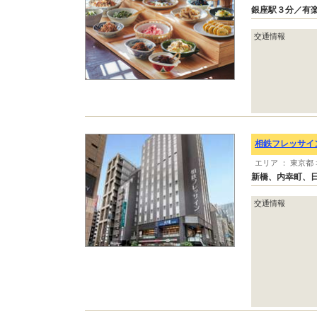
銀座駅３分／有
交通情報
相鉄フレッサイ
エリア ： 東京都
新橋、内幸町、日
交通情報