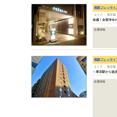
相鉄フレッサイ
エリア ： 東京都
体感！全室浄水
交通情報
相鉄フレッサイ
エリア ： 東京都
～東京駅から徒
交通情報