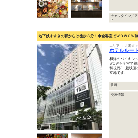
チェックイン／ア
ト
地下鉄すすきの駅からは徒歩３分！◆全客室でＷＯＷＯＷ
エリア ： 北海道 >
ホテルルー
和洋のバイキング
WOWも全室で
料視聴(一般映画
立地です。
住所
交通情報