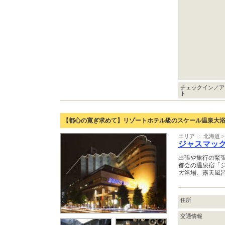
チェックイン／ア
ト
【都心の寛ぎ求めて】リゾートホテル級のスケール温泉大
エリア ： 北海道 >
ジャスマッ
出張や旅行の緊
都会の温泉宿「
大浴場、露天風
住所
交通情報