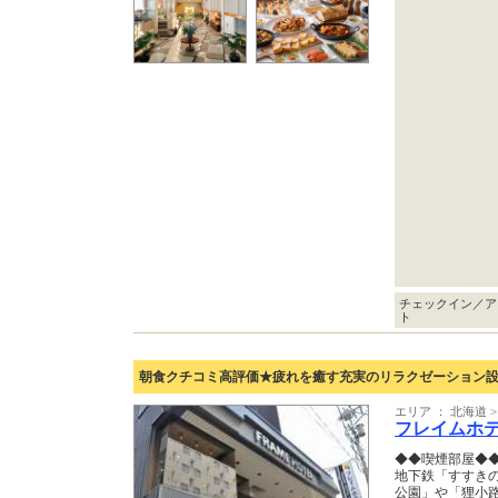
チェックイン／ア
ト
朝食クチコミ高評価★疲れを癒す充実のリラクゼーション
エリア ： 北海道 >
フレイムホ
◆◆喫煙部屋◆
地下鉄「すすき
公園」や「狸小