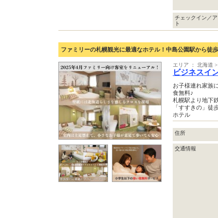
チェックイン／ア
ト
ファミリーの札幌観光に最適なホテル！中島公園駅から徒歩
エリア ： 北海道 >
ビジネスイ
お子様連れ家族
食無料♪
札幌駅より地下鉄
「すすきの」徒
ホテル
住所
交通情報