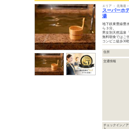
エリア ： 北海道 >
スーパーホ
湯
地下鉄東豊線豊水
ら３分。
男女別天然温泉
無料朝食ではご
コンビニ徒歩30
住所
交通情報
チェックイン／ア
ト