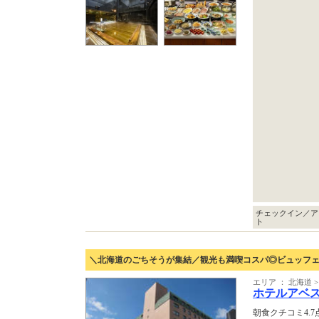
チェックイン／ア
ト
＼北海道のごちそうが集結／観光も満喫コスパ◎ビュッフ
エリア ： 北海道 >
ホテルアベ
朝食クチコミ4.