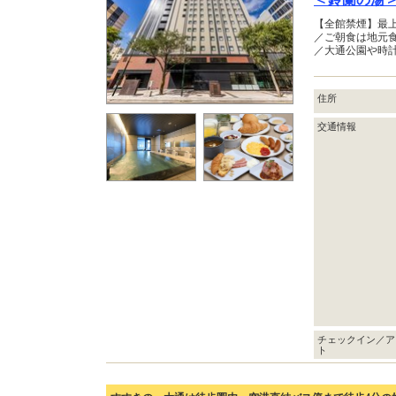
【全館禁煙】最
／ご朝食は地元
／大通公園や時
住所
交通情報
チェックイン／ア
ト