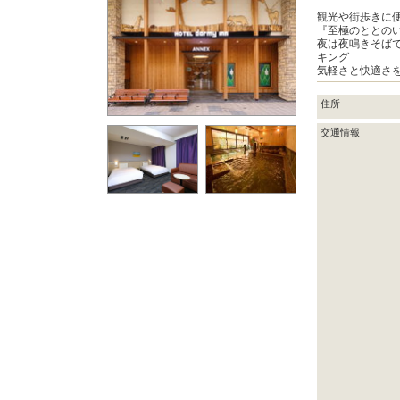
観光や街歩きに
『至極のととの
夜は夜鳴きそば
キング
気軽さと快適さ
住所
交通情報