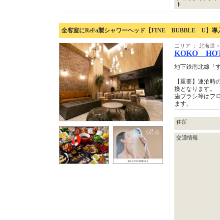
ト
全客室にReFa製シャワーヘッド【FINE BUBBLE U】導
エリア ： 北海道 >
KOKO H
地下鉄南北線「す
【重要】連泊時
換となります。
歯ブラシ等はフ
ます。
住所
交通情報