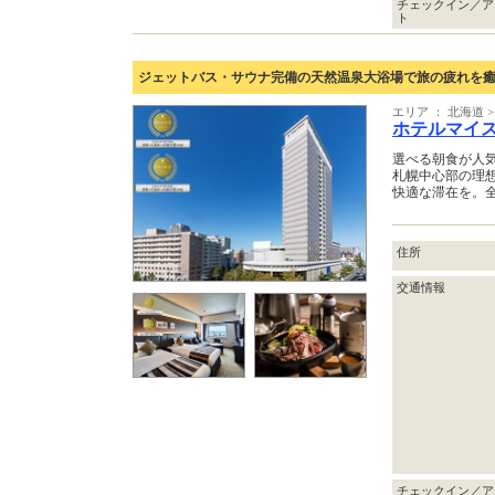
チェックイン／ア
ト
ジェットバス・サウナ完備の天然温泉大浴場で旅の疲れを癒
エリア ： 北海道 >
ホテルマイ
選べる朝食が人
札幌中心部の理
快適な滞在を。全
住所
交通情報
チェックイン／ア