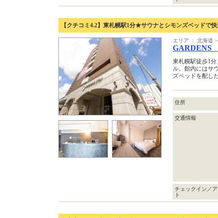
【クチコミ4.2】東札幌駅1分★サウナとシモンズベッドで
エリア ： 北海道 >
GARDENS
東札幌駅徒歩1
ル。館内にはサ
ズベッドを配し
住所
交通情報
チェックイン／ア
ト