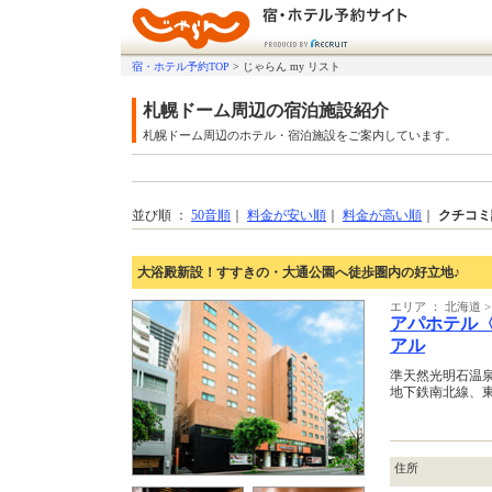
宿・ホテル予約TOP
>
じゃらん my リスト
札幌ドーム周辺の宿泊施設紹介
札幌ドーム周辺のホテル・宿泊施設をご案内しています。
並び順 ：
50音順
｜
料金が安い順
｜
料金が高い順
｜
クチコミ
大浴殿新設！すすきの・大通公園へ徒歩圏内の好立地♪
エリア ： 北海道 >
アパホテル〈
アル
準天然光明石温
地下鉄南北線、東
住所