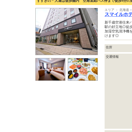
すすきの・大通は徒歩圏内 空港直結バス停まで徒歩4分の
エリア ： 北海道 >
スマイルホ
新千歳空港往来
駅の好立地◎徒
加湿空気清浄機
けます◎
住所
交通情報