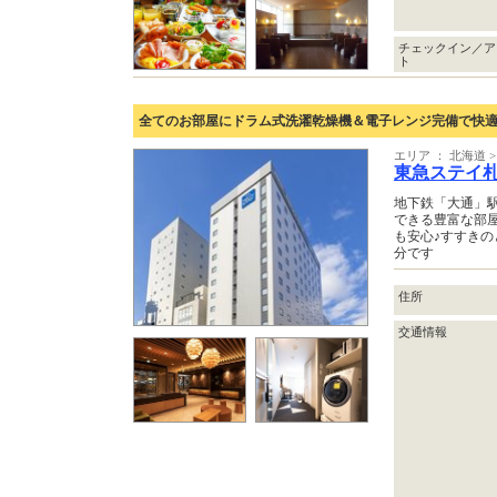
チェックイン／ア
ト
全てのお部屋にドラム式洗濯乾燥機＆電子レンジ完備で快適
エリア ： 北海道 >
東急ステイ
地下鉄「大通」駅
できる豊富な部
も安心♪すすきの
分です
住所
交通情報