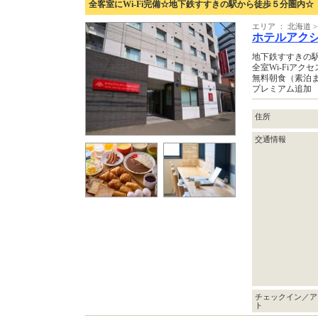
全客室にWi-Fi完備☆地下鉄すすきの駅から徒歩５分圏内☆
エリア ： 北海道 >
ホテルアク
地下鉄すすきの駅
全室Wi-Fiアク
無料朝食（素泊
プレミアム追加
住所
交通情報
チェックイン／ア
ト