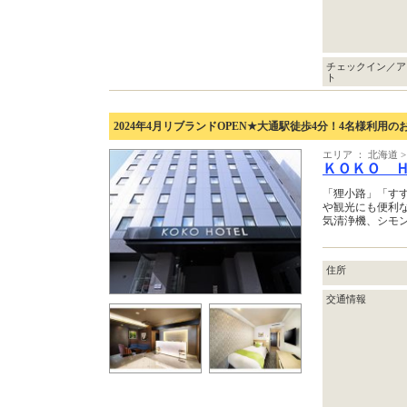
チェックイン／ア
ト
2024年4月リブランドOPEN★大通駅徒歩4分！4名様利用の
エリア ： 北海道 >
ＫＯＫＯ 
「狸小路」「す
や観光にも便利な
気清浄機、シモ
住所
交通情報