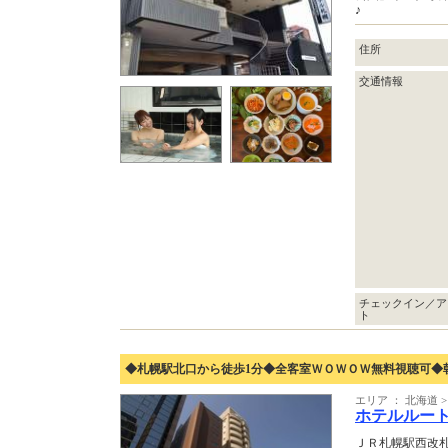
♪
住所
交通情報
チェックイン／ア
ト
◆札幌駅北口から徒歩1分◆全客室ＷＯＷＯＷ無料視聴可◆
エリア ： 北海道 >
ホテルルー
ＪＲ札幌駅西改