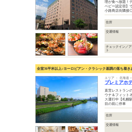
理が食べ放題！
ベビー認定宿】
小路商店街隣接
住所
交通情報
チェックイン／ア
ト
全室36平米以上♪ヨーロピアン・クラシック基調の落ち着き
エリア ： 北海道 >
プレミアホテル
直営レストラン
ウナ＆フィットネ
ス運行中【札幌
目の前に停車
住所
交通情報