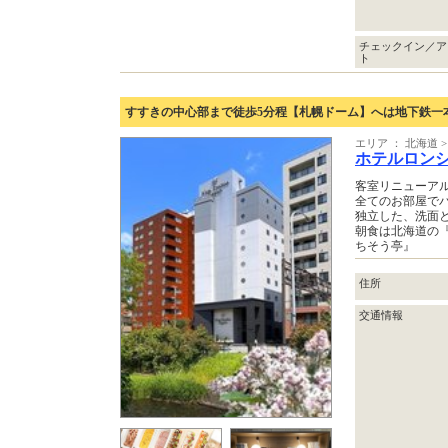
チェックイン／ア
ト
すすきの中心部まで徒歩5分程【札幌ドーム】へは地下鉄一
エリア ： 北海道 >
ホテルロン
客室リニューア
全てのお部屋で
独立した、洗面
朝食は北海道の『名
ちそう亭』
住所
交通情報