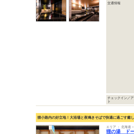
交通情報
チェックイン／ア
ト
狸小路内の好立地！大浴場と夜鳴きそばで快適に過ごす癒
エリア ： 北海道 >
狸の湯 ド