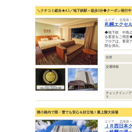
＼クチコミ総合★4.5／地下鉄駅～徒歩3分◆クーポン発行中
エリア ： 北海道 >
札幌エクセ
◆地下鉄 中島公
る客室をご用意◆
フロアは、客室
間を演出。
住所
交通情報
チェックイン／ア
ト
狸小路内で雨・雪でも安心＆好立地！最上階大浴場
エリア ： 北海道 >
ＪＲ西日本
＜鈴蘭の湯