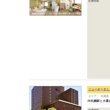
交通情報
ニューオータニ
エリア ： 北海道 
JR札幌駅と大通
交通情報