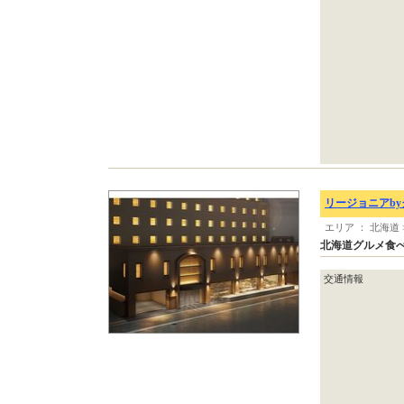
リージョニアby
エリア ： 北海道 
北海道グルメ食
交通情報