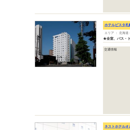
ホテルビスタ札
エリア ： 北海道 
★全室、バス・
交通情報
ネストホテルオル