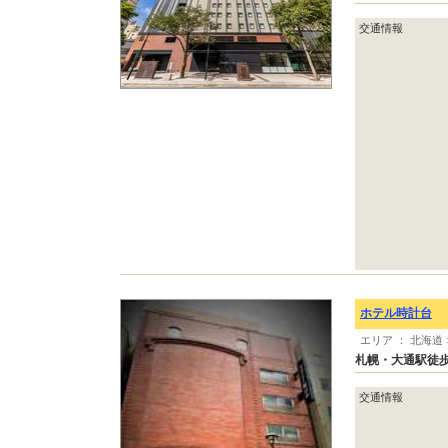
交通情報
ホテル時計台
エリア ： 北海道 
札幌・大通駅徒
交通情報