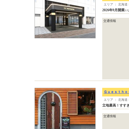
エリア ： 北海道 
2026年9月開業
交通情報
Ｇｕｅｓｔｈｏ
エリア ： 北海道 
立地最高！すす
交通情報