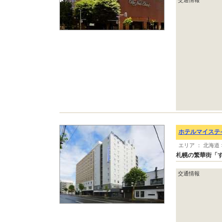
ホテルマイステ
エリア ： 北海道 
札幌の繁華街「
交通情報