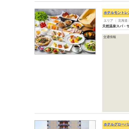
ホテルモントレ
エリア ： 北海道 
天然温泉スパ・
交通情報
ホテルグローバ