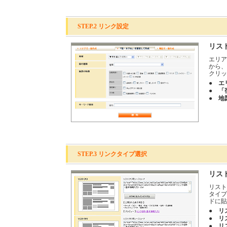
STEP.2 リンク設定
リス
エリア
から、
クリッ
● エ
● 「
● 地
STEP.3 リンクタイプ選択
リス
リスト
タイプ
ドに貼
● リ
● リ
● リ