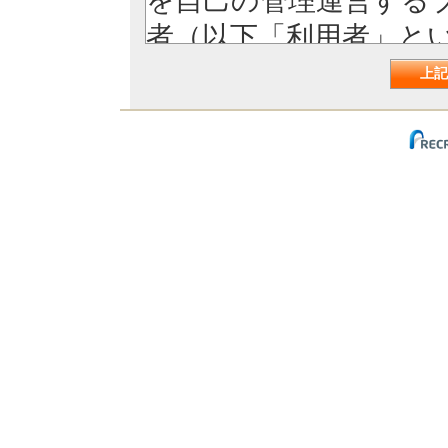
を自己の管理運営する
者（以下「利用者」と
ルート （以下「リク
れます。利用者は、本
た時点で本規約に同意
1. 本リストで提供す
像、映像、音声等に関
特別の断り書きがない
利者（ライセンサー）
2. 本リストの利用に
者よりライセンスをう