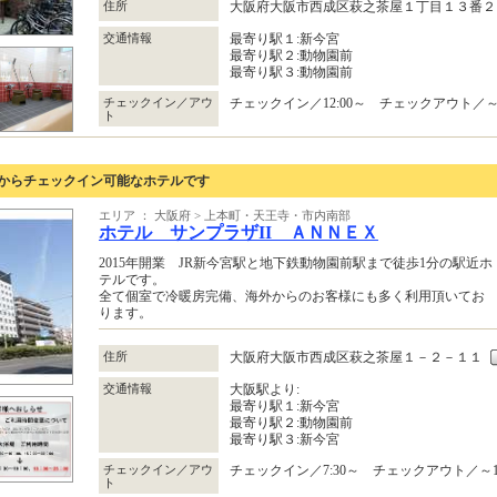
住所
大阪府大阪市西成区萩之茶屋１丁目１３番
交通情報
最寄り駅１:新今宮
最寄り駅２:動物園前
最寄り駅３:動物園前
チェックイン／アウ
チェックイン／12:00～ チェックアウト／～9
ト
0からチェックイン可能なホテルです
エリア ： 大阪府 > 上本町・天王寺・市内南部
ホテル サンプラザII ＡＮＮＥＸ
2015年開業 JR新今宮駅と地下鉄動物園前駅まで徒歩1分の駅近ホ
テルです。
全て個室で冷暖房完備、海外からのお客様にも多く利用頂いてお
ります。
住所
大阪府大阪市西成区萩之茶屋１－２－１１
交通情報
大阪駅より:
最寄り駅１:新今宮
最寄り駅２:動物園前
最寄り駅３:新今宮
チェックイン／アウ
チェックイン／7:30～ チェックアウト／～10
ト