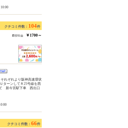
0:00
104
クチコミ件数：
件
￥1700～
 それぞれより阪神高速環状
ＵターンしてＲ25号線を西
にて 新今宮駅下車 西出口
:00
66
クチコミ件数：
件