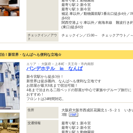
最寄り駅１:動物園前
最寄り駅２:新今宮
最寄り駅３:新今宮
補足:車以外／動物園前駅1番出口徒歩4分／J
歩6分
関西空港より:車以外／南海本線 難波行き約
(東口)徒歩6分
チェックイン／アウ
チェックイン／15:00～ チェックアウト／～1
ト
宿泊！新世界・なんばへも便利な立地☆
エリア ： 大阪府 > 上本町・天王寺・市内南部
バンデホテル in なんば
新今宮駅から徒歩3分！
新世界は徒歩圏内、なんばへも便利な立地です
お部屋が最大8名まで宿泊可能！
4名まで泊まれる二段ベッドの部屋が中心で家族やグループ旅行に
おすすめ！
フロントは24時間対応。
住所
大阪府大阪市西成区花園北１‐５‐２１ いき
3階
交通情報
最寄り駅１:新今宮
最寄り駅２:新今宮
最寄り駅３:動物園前