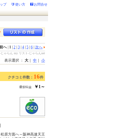
ップ
使い方
お問合せ
？
前へ
|
1
|
2
|
3
|
4
|
5
|
6
|
次へ
らん my リスト-じゃらんnet
表示選択 ：
大
｜
中
｜
小
16
クチコミ件数：
件
￥1～
～松原方面へ～阪神高速天王