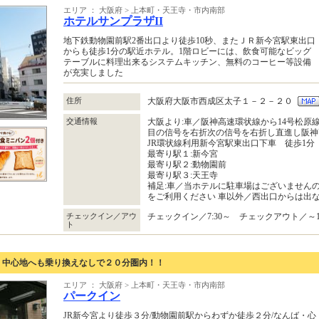
エリア ： 大阪府 > 上本町・天王寺・市内南部
ホテルサンプラザII
地下鉄動物園前駅2番出口より徒歩10秒、またＪＲ新今宮駅東出口
からも徒歩1分の駅近ホテル。1階ロビーには、飲食可能なビッグ
テーブルに料理出来るシステムキッチン、無料のコーヒー等設備
が充実しました
住所
大阪府大阪市西成区太子１－２－２０
交通情報
大阪より:車／阪神高速環状線から14号松原線
目の信号を右折次の信号を右折し直進し阪神
JR環状線利用新今宮駅東出口下車 徒歩1分
最寄り駅１:新今宮
最寄り駅２:動物園前
最寄り駅３:天王寺
補足:車／当ホテルに駐車場はございません
をご利用ください 車以外／西出口からは出
チェックイン／アウ
チェックイン／7:30～ チェックアウト／～10
ト
。中心地へも乗り換えなしで２０分圏内！！
エリア ： 大阪府 > 上本町・天王寺・市内南部
パークイン
JR新今宮より徒歩３分/動物園前駅からわずか徒歩２分/なんば・心