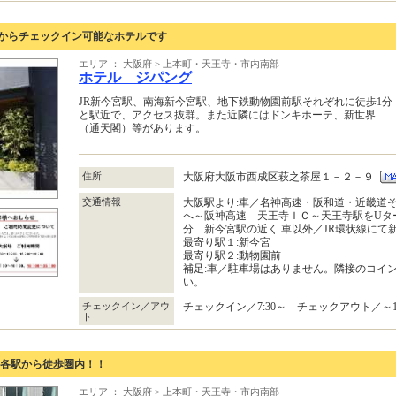
0からチェックイン可能なホテルです
エリア ： 大阪府 > 上本町・天王寺・市内南部
ホテル ジパング
JR新今宮駅、南海新今宮駅、地下鉄動物園前駅それぞれに徒歩1分
と駅近で、アクセス抜群。また近隣にはドンキホーテ、新世界
（通天閣）等があります。
住所
大阪府大阪市西成区萩之茶屋１－２－９
交通情報
大阪駅より:車／名神高速・阪和道・近畿道
へ～阪神高速 天王寺ＩＣ～天王寺駅をUター
分 新今宮駅の近く 車以外／JR環状線にて
最寄り駅１:新今宮
最寄り駅２:動物園前
補足:車／駐車場はありません。隣接のコイ
い。
チェックイン／アウ
チェックイン／7:30～ チェックアウト／～10
ト
車の各駅から徒歩圏内！！
エリア ： 大阪府 > 上本町・天王寺・市内南部