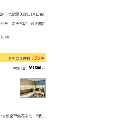
R新今宮駅通天閣口(東口)徒
30分。新今宮駅 通天閣口
0:00
35
クチコミ件数：
件
￥1600～
いき倶楽部館花園北 2階、