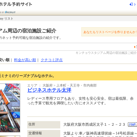
ト
my リスト
アム周辺の宿泊施設ご紹介
あなたもリストページを作りませんか
のネット予約可能な宿泊施設の紹介です。
キンチョウスタジアム周辺の宿泊施設ご紹介-じゃ
安い順
｜
料金が高い順
｜
クチコミ評点
阪ミナミのリーズナブルなホテル。
エリア ： 大阪府 > 上本町・天王寺・市内南部
ビジネスホテル太洋
レディース専用フロアもあり、女性も安心安全。宿は最低限、余
った予算で観光を満喫したい方にオススメです。
住所
大阪府大阪市西成区太子１－２－２３
交通情報
大阪より:車／阪神高速環状線～14号松原線