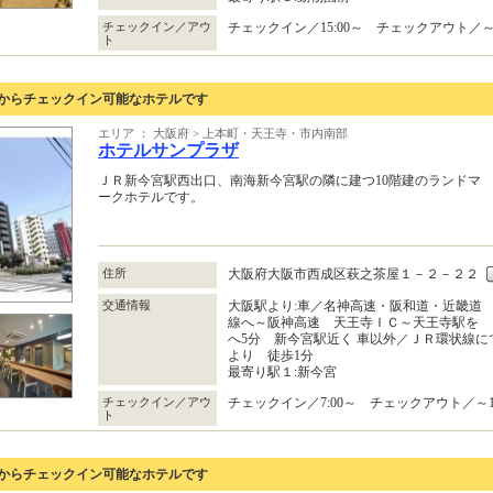
チェックイン／アウ
チェックイン／15:00～ チェックアウト／～1
ト
0からチェックイン可能なホテルです
エリア ： 大阪府 > 上本町・天王寺・市内南部
ホテルサンプラザ
ＪＲ新今宮駅西出口、南海新今宮駅の隣に建つ10階建のランドマ
ークホテルです。
住所
大阪府大阪市西成区萩之茶屋１－２－２２
交通情報
大阪駅より:車／名神高速・阪和道・近畿道
線へ～阪神高速 天王寺ＩＣ～天王寺駅を 
へ5分 新今宮駅近く 車以外／ＪＲ環状線
より 徒歩1分
最寄り駅１:新今宮
チェックイン／アウ
チェックイン／7:00～ チェックアウト／～10
ト
0からチェックイン可能なホテルです