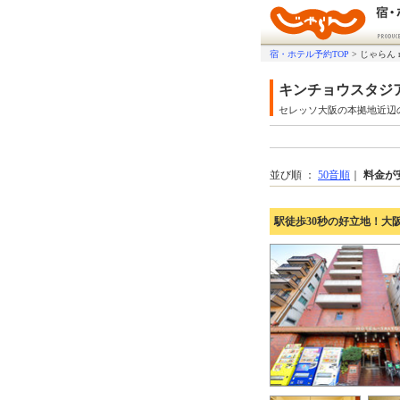
宿・ホテル予約TOP
>
じゃらん 
キンチョウスタジ
セレッソ大阪の本拠地近辺
並び順 ：
50音順
｜
料金が
駅徒歩30秒の好立地！大