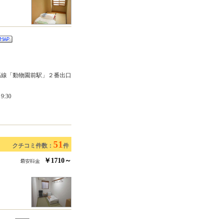
筋線「動物園前駅」２番出口
:30
51
クチコミ件数：
件
￥1710～