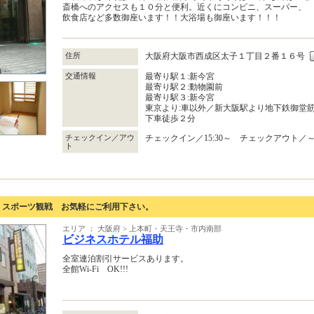
斎橋へのアクセスも１０分と便利。近くにコンビニ、スーパー、
飲食店など多数御座います！！大浴場も御座います！！！
住所
大阪府大阪市西成区太子１丁目２番１６号
交通情報
最寄り駅１:新今宮
最寄り駅２:動物園前
最寄り駅３:新今宮
東京より:車以外／新大阪駅より地下鉄御堂
下車徒歩２分
チェックイン／アウ
チェックイン／15:30～ チェックアウト／～9
ト
・スポーツ観戦 お気軽にご利用下さい。
エリア ： 大阪府 > 上本町・天王寺・市内南部
ビジネスホテル福助
全室連泊割引サービスあります。
全館Wi-Fi OK!!!