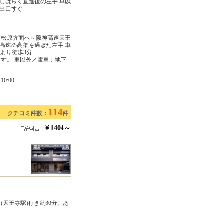
しばらく直進後の左手 車以
出口すぐ
～松原方面へ～阪神高速天王
高速の高架を過ぎた左手 車
より徒歩3分
す。 車以外／電車：地下
0:00
114
クチコミ件数：
件
￥1404～
天王寺駅)行き約30分。あ