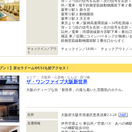
寺～２つ目の信号を右折～次の信号を右折～
外／電車：地下鉄御堂筋線動物園前下車２番
最寄り駅１:新今宮
最寄り駅２:動物園前
最寄り駅３:天王寺
東京より:車／阪神高速環状線～14号松原線
寺～２つ目の信号を右折～次の信号を右折～
以外／電車：JR環状線新今宮駅下車～東出口
補足:車／近隣にコインパーキングが御座いま
鉄御堂筋線動物園前駅２番出口からすぐ
チェックイン／アウ
チェックイン／14:00～ チェックアウト／～1
ト
ープン！】京セラドームやUSJも好アクセス！
エリア ： 大阪府 > 心斎橋・なんば・四ツ橋
ザ・ワンファイブ大阪新世界
大阪のディープな街「新世界」の落ち着いた雰囲気のホテル。
住所
大阪府大阪市浪速区恵美須東2‐1‐24
交通情報
伊丹空港より:車以外／空港バス あべの橋駅(
べの橋駅徒歩10分