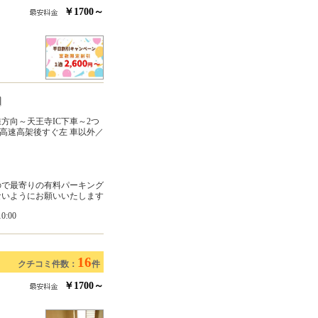
￥1700～
方向～天王寺IC下車～2つ
高速高架後すぐ左 車以外／
ので最寄りの有料パーキング
ないようにお願いいたします
:00
16
クチコミ件数：
件
￥1700～