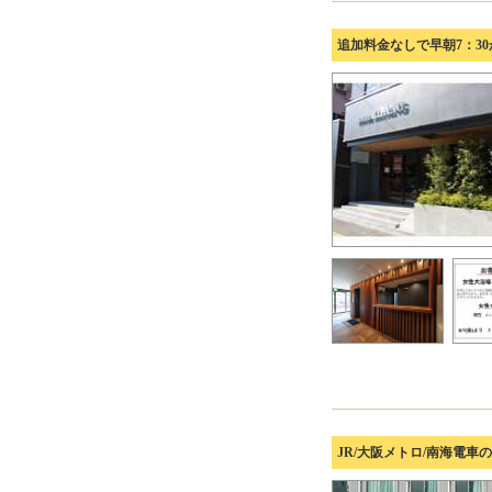
追加料金なしで早朝7：3
JR/大阪メトロ/南海電