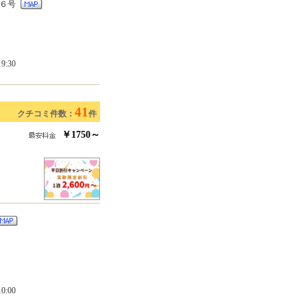
２６号
:30
41
クチコミ件数：
件
￥1750～
:00