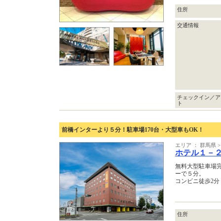
住所
交通情報
チェックイン／ア
ト
前橋インターより５分！駐車場170台・大型車もOK！
エリア ： 群馬県
ホテル１－
無料大型駐車場
ーで５分。
コンビニ徒歩2
住所