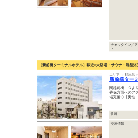
チェックイン／ア
ト
［新前橋ターミナルホテル］駅近×大浴場・サウナ・岩盤浴
エリア ： 群馬県
新前橋ター
関越前橋ＩＣよ
香保方面へのア
場完備◇【男性
住所
交通情報