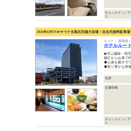
チェックイン／ア
ト
2026年OPEN★サウナ水風呂完備大浴場！自走式無料駐車
エリア ： 群馬県
ホテルルー
◆JR上越線・両
橋ICからお車で
◆心身を癒すサ
◆彩り豊かな朝食
住所
交通情報
チェックイン／ア
ト