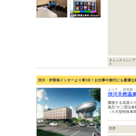
チェックイン／ア
ト
渋川・伊香保インターより車5分！お仕事や旅行にも最適な
エリア ： 群馬県 
渋川天然温
隣接する花湯ス
風呂”がご宿泊者
（※大型特殊車
住所