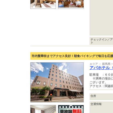
チェックイン／ア
ト
市内繁華街までアクセス良好！朝食バイキングで毎日を応
エリア ： 群馬県
アパホテル
駐車場 ：６０
※満車の場合に
ございます。
アクセス：関越
住所
交通情報