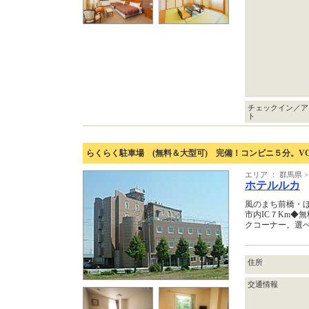
チェックイン／ア
ト
らくらく駐車場 (無料＆大型可) 完備！コンビニ５分。V
エリア ： 群馬県
ホテルルカ
風のまち前橋・
市内IC７Km◆
クコーナー。選
住所
交通情報