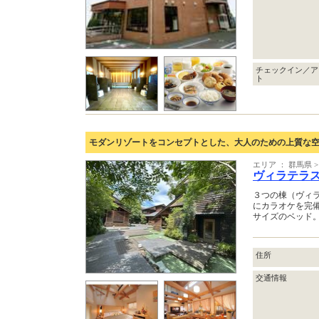
チェックイン／ア
ト
モダンリゾートをコンセプトとした、大人のための上質な
エリア ： 群馬県
ヴィラテラ
３つの棟（ヴィ
にカラオケを完
サイズのベッド
住所
交通情報