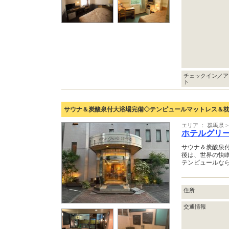
チェックイン／ア
ト
サウナ＆炭酸泉付大浴場完備◇テンピュールマットレス＆枕
エリア ： 群馬県
ホテルグリ
サウナ＆炭酸泉
後は、世界の快
テンピュールな
住所
交通情報