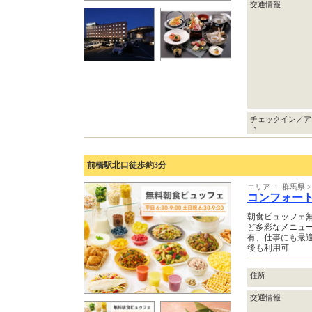
交通情報
チェックイン／ア
ト
前橋駅北口徒歩約3分
エリア ： 群馬県
コンフォー
朝食ビュッフェ
ど多彩なメニュ
有、仕事にも最
後も利用可
住所
交通情報