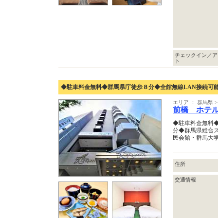
チェックイン／ア
ト
◆駐車料金無料◆群馬県庁徒歩８分◆全館無線LAN接続可
エリア ： 群馬県
前橋 ホテ
◆駐車料金無料
分◆群馬県総合
民会館・群馬大
住所
交通情報