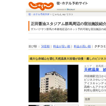
宿・ホテル予約TOP
>
じゃらん my リスト
正田醤油スタジアム群馬周辺の宿泊施設紹
ザスパクサツ群馬の本拠地近辺のネット予約可能な宿泊施設の
並び順 ：
50音順
｜
料金が安い順
｜
料金が高い順
｜
クチコミ
雄大な赤城山を望む天然温泉大浴場が自慢！癒しのビジネス
エリア ： 群馬県
天然温泉 
JR前橋駅北口か
ビジネスやレジ
アイスキャンデ
高崎へもアクセ
利用も便利なロ
住所