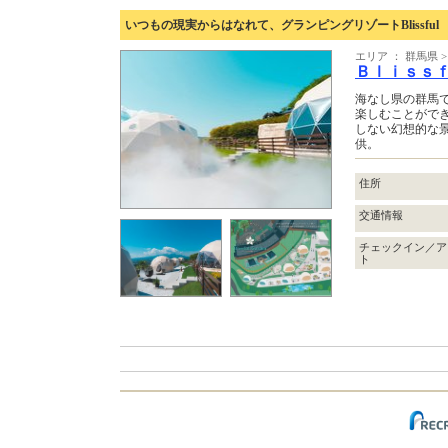
いつもの現実からはなれて、グランピングリゾートBlissful G
エリア ： 群馬県 
Ｂｌｉｓｓ
海なし県の群馬
楽しむことがで
しない幻想的な
供。
住所
交通情報
チェックイン／ア
ト