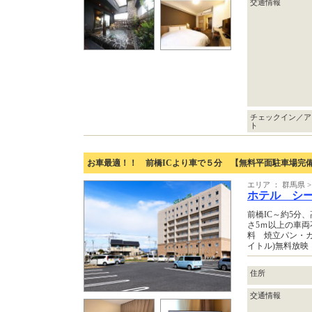
交通情報
チェックイン／ア
ト
お車最適！！ 前橋ICより車で５分 【無料平面駐車場完
エリア ： 群馬県
ホテル シ
前橋IC～約5分、
さ5ｍ以上の車両
料 焼立パン・カ
イトル)無料放映
住所
交通情報