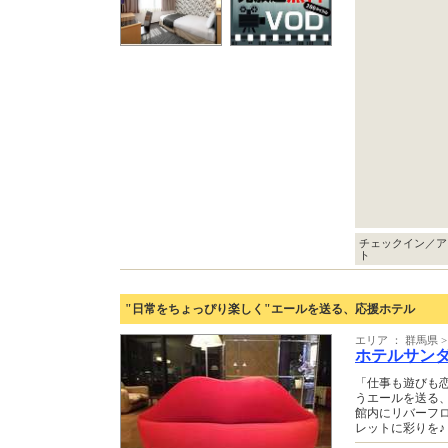
チェックイン／ア
ト
"日常をちょっぴり楽しく"エールを送る、応援ホテル
エリア ： 群馬県
ホテルサン
「仕事も遊びも
うエールを送る
館内にリバーフ
レットに彩りを♪