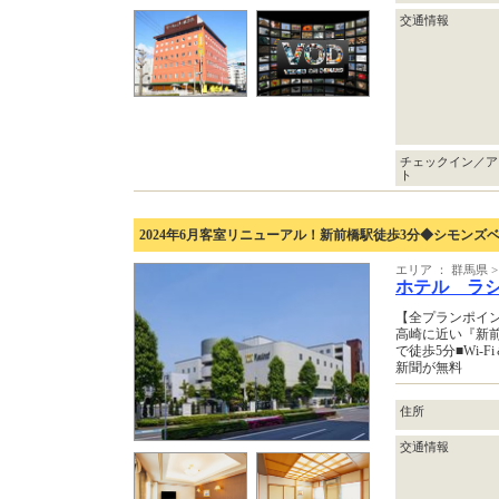
交通情報
チェックイン／ア
ト
2024年6月客室リニューアル！新前橋駅徒歩3分◆シモンズ
エリア ： 群馬県
ホテル ラ
【全プランポイン
高崎に近い『新前
で徒歩5分■Wi-
新聞が無料
住所
交通情報