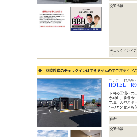
交通情報
チェックイン／ア
ト
◆ 23時以降のチェックインはできませんのでご注意くだ
エリア ： 群馬県
HOTEL R9
市内の工場への
赤城山、前橋市
フ場、大型スポー
へのアクセスも
住所
交通情報