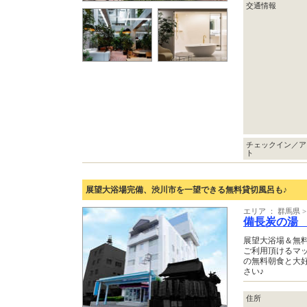
交通情報
チェックイン／ア
ト
展望大浴場完備、渋川市を一望できる無料貸切風呂も♪
エリア ： 群馬県 
備長炭の湯
展望大浴場＆無
ご利用頂けるマッ
の無料朝食と大
さい♪
住所