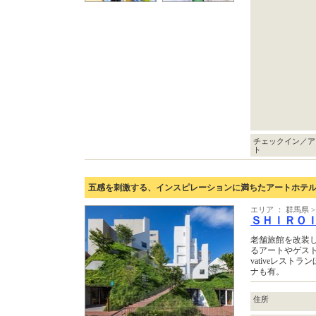
チェックイン／ア
ト
五感を刺激する、インスピレーションに満ちたアートホテ
エリア ： 群馬県
ＳＨＩＲＯ
老舗旅館を改装
るアートやゲスト
vativeレス
ナも有。
住所