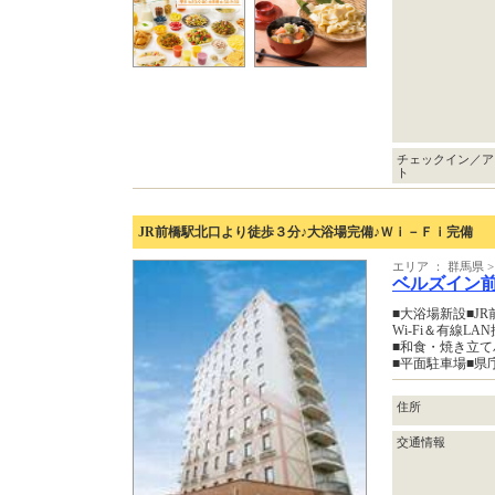
チェックイン／ア
ト
JR前橋駅北口より徒歩３分♪大浴場完備♪Ｗｉ－Ｆｉ完備
エリア ： 群馬県
ベルズイン
■大浴場新設■JR
Wi-Fi＆有線LA
■和食・焼き立
■平面駐車場■県
住所
交通情報