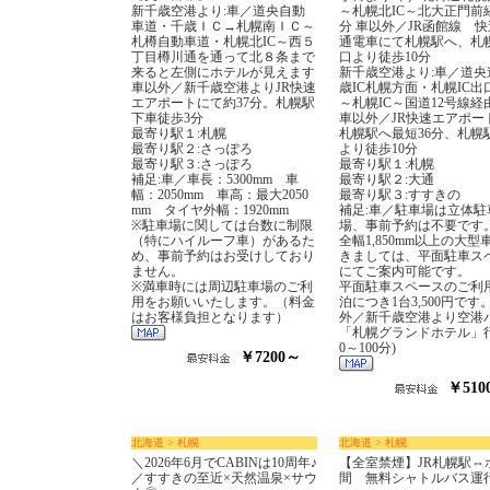
新千歳空港より:車／道央自動
～札幌北IC～北大正門前経
車道・千歳ＩＣ→札幌南ＩＣ～
分 車以外／JR函館線 快
札樽自動車道・札幌北IC～西５
通電車にて札幌駅へ、札
丁目樽川通を通って北８条まで
口より徒歩10分
来ると左側にホテルが見えます
新千歳空港より:車／道央
車以外／新千歳空港よりJR快速
歳IC札幌方面・札幌IC出
エアポートにて約37分。札幌駅
～札幌IC～国道12号線経
下車徒歩3分
車以外／JR快速エアポー
最寄り駅１:札幌
札幌駅へ最短36分、札幌
最寄り駅２:さっぽろ
より徒歩10分
最寄り駅３:さっぽろ
最寄り駅１:札幌
補足:車／車長：5300mm 車
最寄り駅２:大通
幅：2050mm 車高：最大2050
最寄り駅３:すすきの
mm タイヤ外幅：1920mm
補足:車／駐車場は立体駐
※駐車場に関しては台数に制限
場、事前予約は不要です
（特にハイルーフ車）があるた
全幅1,850mm以上の大型
め、事前予約はお受けしており
きましては、平面駐車ス
ません。
にてご案内可能です。
※満車時には周辺駐車場のご利
平面駐車スペースのご利
用をお願いいたします。（料金
泊につき1台3,500円です
はお客様負担となります）
外／新千歳空港より空港
「札幌グランドホテル」行
0～100分)
￥7200～
￥510
北海道 > 札幌
北海道 > 札幌
＼2026年6月でCABINは10周年♪
【全室禁煙】JR札幌駅⇔
／すすきの至近×天然温泉×サウ
間 無料シャトルバス運