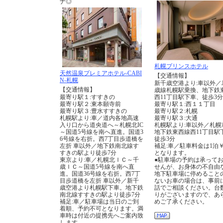
ナ◎
札幌プリンスホテル
天然温泉プレミアホテル-CABI
【交通情報】
N-札幌
新千歳空港より:車以外／
【交通情報】
歳線札幌駅乗換、地下鉄
最寄り駅１:すすきの
西11丁目駅下車、徒歩3分
最寄り駅２:東本願寺前
最寄り駅１:西１１丁目
最寄り駅３:豊水すすきの
最寄り駅２:札幌
札幌駅より:車／道内各地高速
最寄り駅３:大通
入り口から道央道へ～札幌北IC
札幌駅より:車以外／札幌
～国道5号線を南へ直進。国道3
地下鉄東西線西11丁目
6号線を右折。西7丁目歩道橋を
徒歩3分
左折 車以外／地下鉄南北線す
補足:車／駐車料金は1泊￥1
すきの駅より徒歩7分
となります。
東京より:車／札幌北ＩＣ～千
●駐車場の予約は承って
歳ＩＣ～国道5号線を南へ直
せんが、お身体の不自由
進。国道36号線を右折。西7丁
地下駐車場に停めること
目歩道橋を左折 車以外／新千
ないお車の場合は、事前
歳空港より札幌駅下車。地下鉄
話でご相談ください。台
南北線すすきの駅より徒歩7分
りがございますので、あ
補足:車／駐車場は当日のご到
めご了承ください。
着順、予約不可となります。満
車時は付近の提携先へご案内致
します。