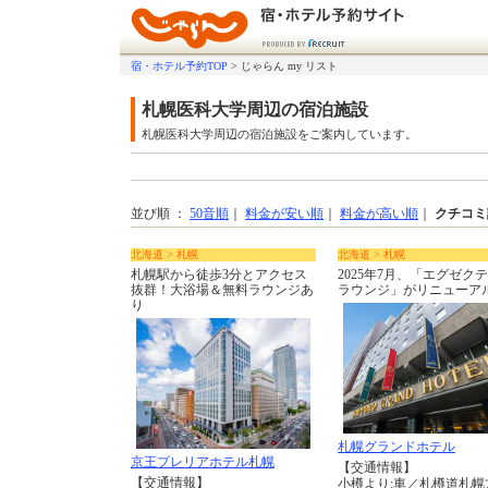
宿・ホテル予約TOP
>
じゃらん my リスト
札幌医科大学周辺の宿泊施設
札幌医科大学周辺の宿泊施設をご案内しています。
並び順 ：
50音順
｜
料金が安い順
｜
料金が高い順
｜
クチコミ
北海道 > 札幌
北海道 > 札幌
札幌駅から徒歩3分とアクセス
2025年7月、「エグゼク
抜群！大浴場＆無料ラウンジあ
ラウンジ」がリニューア
り
札幌グランドホテル
京王プレリアホテル札幌
【交通情報】
【交通情報】
小樽より:車／札樽道札幌