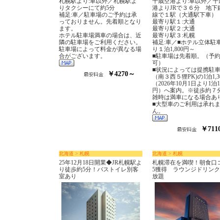
札幌駅より:車以外／札幌駅よ
千歳空港より:車以外／千
りタクシーにて約5分
港よりJRで３６分 地下
補足:車／駐車場のご予約は承
線で１駅（大通駅下車）
っておりません。先着順となり
最寄り駅１:大通
ます。
最寄り駅２:大通
ホテル駐車場満車の場合は、近
最寄り駅３:札幌
隣の駐車場をご利用ください。
補足:車／■ホテル立体駐
駐車場によって料金が異なる場
り１泊1,800円～
合がございます。
■駐車場は先着順。（予
可）
■状況によっては提携駐
￥4270～
（南３西５狸PK)の1泊1,3
（2026年10月1日より1泊1,
円）へ案内。※徒歩約７
雑時は満車になる場合あ
■大型車のご利用は承れ
ん。
￥711
北海道 > 札幌
北海道 > 札幌
25年12月18日開業◆JR札幌駅よ
札幌滞在を満喫！朝食口コ
り徒歩約5分！バストイレ別客
5獲得 ラウンジドリン
室あり
放題