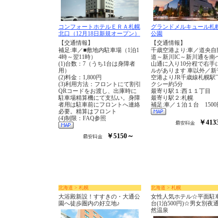
コンフォートホテルＥＲＡ札幌
グランドメルキュール札
北口（12月18日新規オープン）
公園
【交通情報】
【交通情報】
補足:車／■敷地内駐車場（1泊1
千歳空港より:車／道央自
4時～翌11時）
道～新川IC～新川通を南
(1)台数：7（うち1台は身障者
山通に入り10分程で右手
用）
ルがあります 車以外／新
(2)料金：1,800円
空港よりJR千歳線札幌駅
(3)利用方法：フロントにて割引
クシー約5分
QRコードをお渡し、出庫時に
最寄り駅１:西１１丁目
駐車場精算機にて支払い。身障
最寄り駅２:札幌
者用は駐車前にフロントへ連絡
補足:車／１泊１台 150
必要。精算はフロント
(4)制限：FAQ参照
￥413
￥5150～
北海道 > 札幌
北海道 > 札幌
大浴殿新設！すすきの・大通公
女性人気ホテル☆平面駐車
園へ徒歩圏内の好立地♪
台(1泊500円)☆男女別夜
然温泉