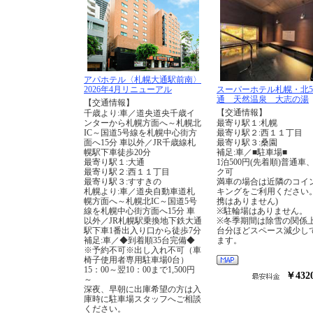
アパホテル〈札幌大通駅前南〉
2026年4月リニューアル
スーパーホテル札幌・北
通 天然温泉 大志の湯
【交通情報】
【交通情報】
千歳より:車／道央道央千歳イ
ンターから札幌方面へ～札幌北
最寄り駅１:札幌
IC～国道5号線を札幌中心街方
最寄り駅２:西１１丁目
面へ15分 車以外／JR千歳線札
最寄り駅３:桑園
幌駅下車徒歩20分
補足:車／■駐車場■
最寄り駅１:大通
1泊500円(先着順)普通車
最寄り駅２:西１１丁目
ク可
最寄り駅３:すすきの
満車の場合は近隣のコイ
札幌より:車／道央自動車道札
キングをご利用ください。
幌方面へ～札幌北IC～国道5号
携はありません)
線を札幌中心街方面へ15分 車
※駐輪場はありません。
以外／JR札幌駅乗換地下鉄大通
※冬季期間は除雪の関係上
駅下車1番出入り口から徒歩7分
台分ほどスペース減少し
補足:車／◆到着順35台完備◆
ます。
※予約不可※出し入れ不可（車
椅子使用者専用駐車場0台）
15：00～翌10：00まで1,500円
￥432
～
深夜、早朝に出庫希望の方は入
庫時に駐車場スタッフへご相談
ください。