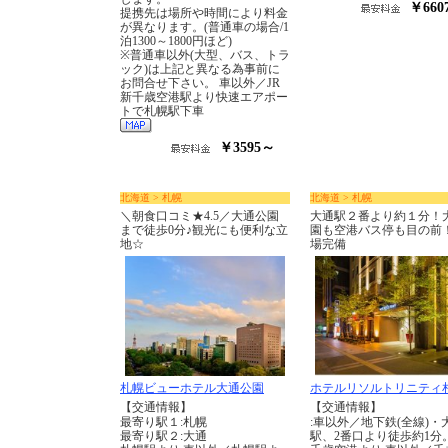
￥660
提携先は場所や時間により料金
が異なります。(普通車の場合/1
泊1300～1800円ほど)
※普通車以外(大型、バス、トラ
ック)は上記と異なる為事前に
お問合せ下さい。 車以外／JR
新千歳空港駅より快速エアポー
トで札幌駅下車
￥3595～
北海道 > 札幌
北海道 > 札幌
＼朝食口コミ★4.5／大通公園
大通駅２番より約１分！
まで徒歩0分♪観光にも便利な立
園も空港バス停も目の前
地☆
場完備
札幌ビューホテル大通公園
ホテルリソルトリニティ
【交通情報】
【交通情報】
最寄り駅１:札幌
:車以外／地下鉄(全線)・
最寄り駅２:大通
駅、2番口より徒歩約1分