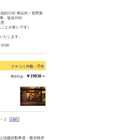
短約15分 車以外／長野新
車、徒歩10分
注意
ることが多いです）
いたします。
0:00
0
クチコミ件数：
件
￥19030～
５－１
 上信越自動車道・碓氷軽井