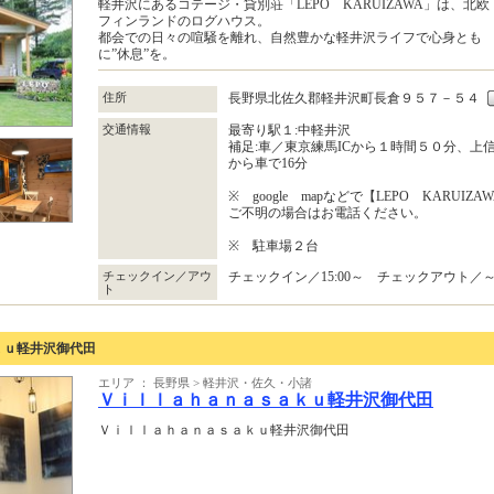
軽井沢にあるコテージ・貸別荘「LEPO KARUIZAWA」は、北欧
フィンランドのログハウス。
都会での日々の喧騒を離れ、自然豊かな軽井沢ライフで心身とも
に”休息”を。
住所
長野県北佐久郡軽井沢町長倉９５７－５４
交通情報
最寄り駅１:中軽井沢
補足:車／東京練馬ICから１時間５０分、上
から車で16分
※ google mapなどで【LEPO KARU
ご不明の場合はお電話ください。
※ 駐車場２台
チェックイン／アウ
チェックイン／15:00～ チェックアウト／～1
ト
ｋｕ軽井沢御代田
エリア ： 長野県 > 軽井沢・佐久・小諸
Ｖｉｌｌａｈａｎａｓａｋｕ軽井沢御代田
Ｖｉｌｌａｈａｎａｓａｋｕ軽井沢御代田