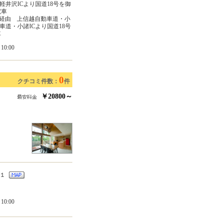
軽井沢ICより国道18号を御
電車
T経由 上信越自動車道・小
車道・小諸ICより国道18号
車
0:00
0
クチコミ件数：
件
￥20800～
－１
0:00