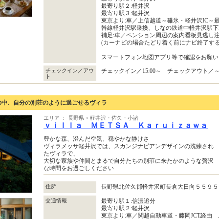
最寄り駅２:軽井沢
最寄り駅３:軽井沢
東京より:車／上信越道～碓氷・軽井沢IC～最
幹線軽井沢駅乗換、しなの鉄道中軽井沢駅下
補足:車／ペンション周辺の案内看板見逃し
(カーナビの場合たどり着く前にナビ終了す
スマートフォン地図アプリ等で確認をお願い
チェックイン／アウ
チェックイン／15:00～ チェックアウト／～1
ト
の中、自分の別荘のように過ごせるヴィラ
エリア ： 長野県 > 軽井沢・佐久・小諸
ｖｉｌｌａ ＭＥＴＳＡ Ｋａｒｕｉｚａｗａ
豊かな森、澄んだ空気、穏やかな静けさ
ヴィラメッサ軽井沢では、スカンジナビアンデザインの洗練され
たヴィラで、
大切な家族や仲間とまるで自分たちの別荘に来たかのような贅沢
な時間をお過ごしください
住所
長野県北佐久郡軽井沢町長倉大日向５５９
交通情報
最寄り駅１:信濃追分
最寄り駅２:軽井沢
東京より:車／関越自動車道・藤岡JCT経由