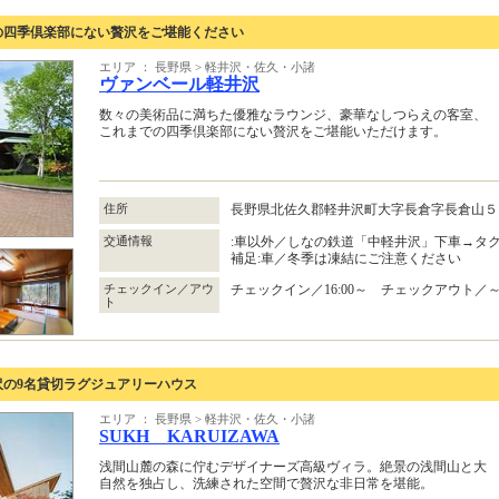
での四季倶楽部にない贅沢をご堪能ください
エリア ： 長野県 > 軽井沢・佐久・小諸
ヴァンベール軽井沢
数々の美術品に満ちた優雅なラウンジ、豪華なしつらえの客室、
これまでの四季倶楽部にない贅沢をご堪能いただけます。
住所
長野県北佐久郡軽井沢町大字長倉字長倉山
交通情報
:車以外／しなの鉄道「中軽井沢」下車→タク
補足:車／冬季は凍結にご注意ください
チェックイン／アウ
チェックイン／16:00～ チェックアウト／～1
ト
沢の9名貸切ラグジュアリーハウス
エリア ： 長野県 > 軽井沢・佐久・小諸
SUKH KARUIZAWA
浅間山麓の森に佇むデザイナーズ高級ヴィラ。絶景の浅間山と大
自然を独占し、洗練された空間で贅沢な非日常を堪能。