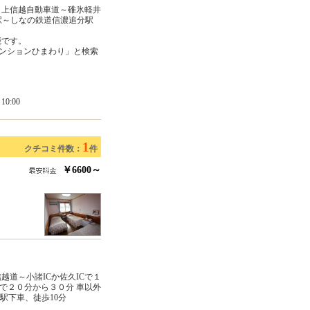
～上信越自動車道～碓氷軽井
駅～しなの鉄道信濃追分駅
能です。
ペンションひまわり」と検索
0:00
1
クチコミ件数：
件
￥6600～
越道～小諸ICか佐久ICで１
線で２０分から３０分 車以外
駅下車、徒歩10分