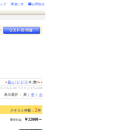
ップ
使い方
お問合せ
？
前へ
|
1
|
2
|
3
|
4
|
次へ
ゃらん my リスト-じゃらんnet
表示選択 ：
大
｜
中
｜
小
2
クチコミ件数：
件
￥22000～