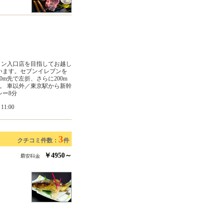
イン入口店を目指してお越し
います。セブンイレブンを
m先で左折、さらに200m
。 車以外／東京駅から新幹
シー8分
1:00
3
クチコミ件数：
件
￥4950～