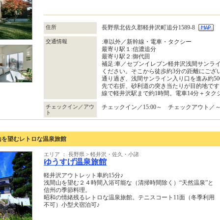
住所
長野県北佐久郡軽井沢町追分1589‐8
交通情報
:車以外／新幹線・電車・タクシー
最寄り駅１:信濃追分
最寄り駅２:御代田
補足:車／セブンイレブン軽井沢浅間サンラ
ください。そこから徒歩約3分の距離にござ
通り過ぎ、浅間サンライン入り口を進み約500
先で右折、砂利道の突き当たりが目的地です
線で軽井沢駅まで約1時間。電車14分＋タク
チェックイン／アウ
チェックイン／15:00～ チェックアウト／～1
ト
山を望むレトロな温泉旅館
エリア ： 長野県 > 軽井沢・佐久・小諸
ゆうすげ温泉旅館
軽井沢アウトレット車約15分♪
浅間山を望む２４時間入浴可能な（清掃時間除く）“天然温泉”と
信州の季節料理。
昭和の情緒残るレトロな温泉旅館。テニスコート11面（冬季利用
不可）小型犬宿泊可♪