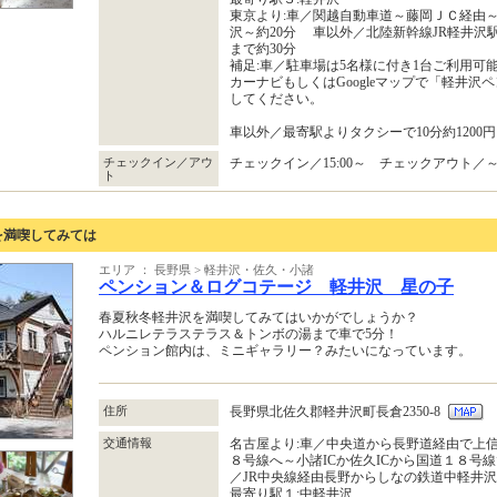
東京より:車／関越自動車道～藤岡ＪＣ経由
沢～約20分 車以外／北陸新幹線JR軽井沢
まで約30分
補足:車／駐車場は5名様に付き1台ご利用可
カーナビもしくはGoogleマップで「軽井沢
してください。
車以外／最寄駅よりタクシーで10分約1200円
チェックイン／アウ
チェックイン／15:00～ チェックアウト／～1
ト
を満喫してみては
エリア ： 長野県 > 軽井沢・佐久・小諸
ペンション＆ログコテージ 軽井沢 星の子
春夏秋冬軽井沢を満喫してみてはいかがでしょうか？
ハルニレテラステラス＆トンボの湯まで車で5分！
ペンション館内は、ミニギャラリー？みたいになっています。
住所
長野県北佐久郡軽井沢町長倉2350-8
交通情報
名古屋より:車／中央道から長野道経由で上信
８号線へ～小諸ICか佐久ICから国道１８号
／JR中央線経由長野からしなの鉄道中軽井沢
最寄り駅１:中軽井沢