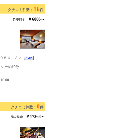
16
クチコミ件数：
件
￥6006～
５９５６－３２
シー約10分
0:00
0
クチコミ件数：
件
￥17268～