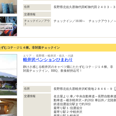
住所
長野県北佐久郡御代田町御代田２４０３－
交通情報
チェックイン／アウ
チェックイン／16:00～ チェックアウト／～1
ト
たずむコテ－ジ１４棟。非対面チェックイン
エリア ： 長野県 > 軽井沢・佐久・小諸
軽井沢ペンションひまわり
静けさ感じる軽井沢のキャベツ畑にたたずむコテ－ジ１４棟。非
対面チェックイン。BBQ、飲食材持込可！
住所
長野県北佐久郡軽井沢町発地２８４６－９
交通情報
名古屋より:車／中央自動車道～長野自動車
動車道～碓氷軽井沢～約20分 車以外／北陸
鉄道信濃追分駅まで約30分
最寄り駅１:信濃追分
最寄り駅２:中軽井沢
最寄り駅３:軽井沢