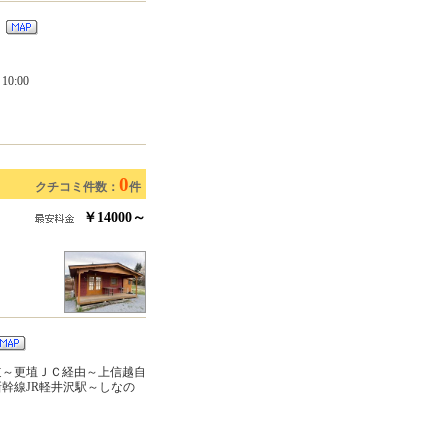
３
0:00
0
クチコミ件数：
件
￥14000～
道～更埴ＪＣ経由～上信越自
新幹線JR軽井沢駅～しなの