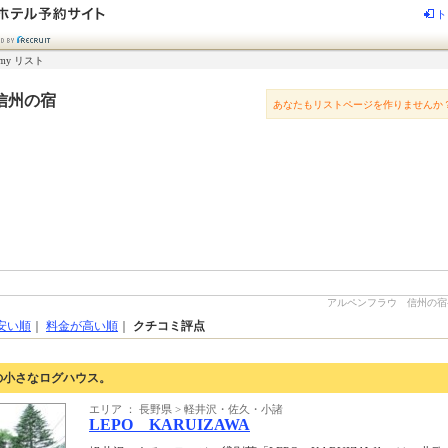
ト
my リスト
信州の宿
あなたもリストページを作りませんか
アルペンフラウ 信州の宿-じ
安い順
｜
料金が高い順
｜
クチコミ評点
の小さなログハウス。
エリア ： 長野県 > 軽井沢・佐久・小諸
LEPO KARUIZAWA