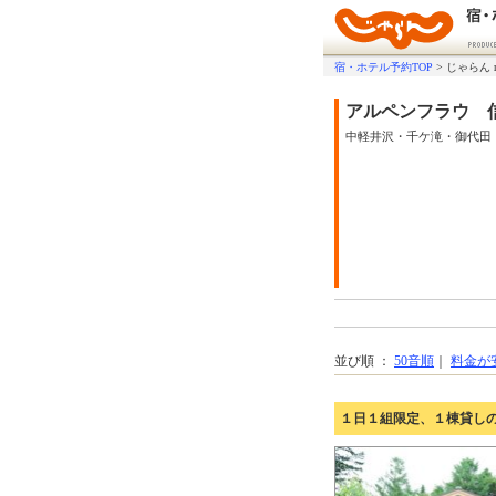
宿・ホテル予約TOP
>
じゃらん 
アルペンフラウ 
中軽井沢・千ケ滝・御代田
並び順 ：
50音順
｜
料金が
１日１組限定、１棟貸し