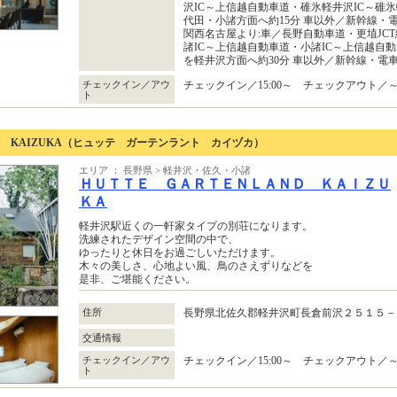
沢IC～上信越自動車道・碓氷軽井沢IC～碓氷
代田・小諸方面へ約15分 車以外／新幹線・
関西名古屋より:車／長野自動車道・更埴JC
諸IC～上信越自動車道・小諸IC～上信越自動
を軽井沢方面へ約30分 車以外／新幹線・電
チェックイン／アウ
チェックイン／15:00～ チェックアウト／～1
ト
AND KAIZUKA（ヒュッテ ガーテンラント カイヅカ）
エリア ： 長野県 > 軽井沢・佐久・小諸
ＨＵＴＴＥ ＧＡＲＴＥＮＬＡＮＤ ＫＡＩＺＵ
ＫＡ
軽井沢駅近くの一軒家タイプの別荘になります。
洗練されたデザイン空間の中で、
ゆったりと休日をお過ごしいただけます。
木々の美しさ、心地よい風、鳥のさえずりなどを
是非、ご堪能ください。
住所
長野県北佐久郡軽井沢町長倉前沢２５１５
交通情報
チェックイン／アウ
チェックイン／15:00～ チェックアウト／～1
ト