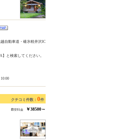
信越自動車道・碓氷軽井沢IC
IZAWA】と検索してください。
0:00
0
クチコミ件数：
件
￥38500～