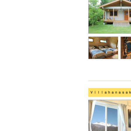
Ｖｉｌｌａｈａｎａｓａ