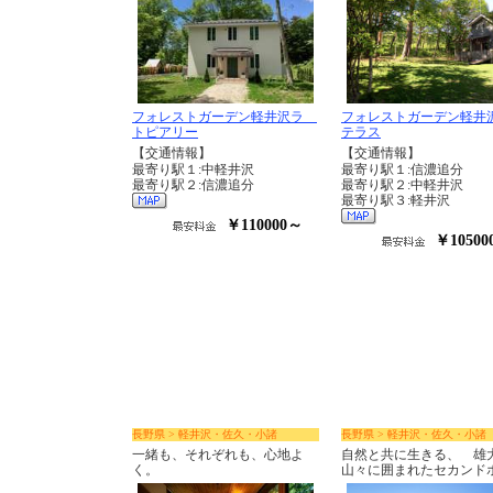
フォレストガーデン軽井沢ラ
フォレストガーデン軽井
トピアリー
テラス
【交通情報】
【交通情報】
最寄り駅１:中軽井沢
最寄り駅１:信濃追分
最寄り駅２:信濃追分
最寄り駅２:中軽井沢
最寄り駅３:軽井沢
￥110000～
￥10500
長野県 > 軽井沢・佐久・小諸
長野県 > 軽井沢・佐久・小諸
一緒も、それぞれも、心地よ
自然と共に生きる、 雄
く。
山々に囲まれたセカンド