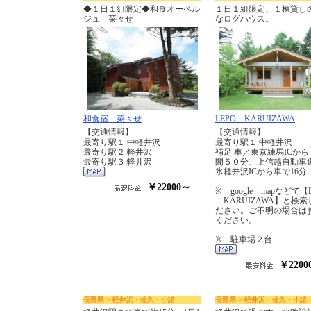
◆１日１組限定◆和食オーベル
１日１組限定、１棟貸し
ジュ 菜々せ
なログハウス。
和食宿 菜々せ
LEPO KARUIZAWA
【交通情報】
【交通情報】
最寄り駅１:中軽井沢
最寄り駅１:中軽井沢
最寄り駅２:軽井沢
補足:車／東京練馬ICから
最寄り駅３:軽井沢
間５０分、上信越自動車
氷軽井沢ICから車で16分
￥22000～
※ google mapなどで【
KARUIZAWA】と検索
ださい。ご不明の場合は
ください。
※ 駐車場２台
￥2200
長野県 > 軽井沢・佐久・小諸
長野県 > 軽井沢・佐久・小諸