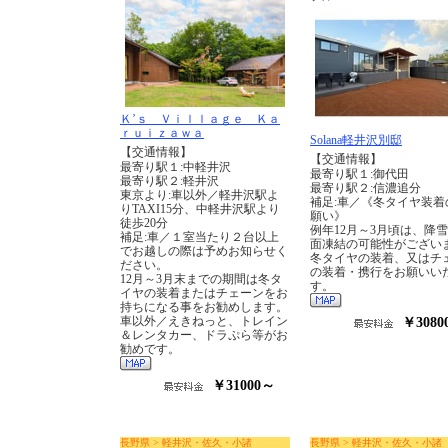
Ｋ’ｓ Ｖｉｌｌａｇｅ Ｋａ
ｒｕｉｚａｗａ
Solana軽井沢別邸
【交通情報】
【交通情報】
最寄り駅１:中軽井沢
最寄り駅１:御代田
最寄り駅２:軽井沢
最寄り駅２:信濃追分
東京より:車以外／軽井沢駅よ
補足:車／《冬タイヤ装着
りTAXI15分、中軽井沢駅より
願い》
徒歩20分
例年12月～3月頃は、降
補足:車／１室当たり２台以上
面凍結の可能性がござい
でお越しの際は予めお知らせく
冬タイヤの装着、又はチ
ださい。
の装着・携行をお願いい
12月～3月末までの期間は冬タ
す。
イヤの装着またはチェーンをお
持ちになる事をお勧めします。
車以外／えきねっと、トレイン
￥3080
＆レンタカー、ドラぷら等がお
勧めです。
￥31000～
長野県 > 軽井沢・佐久・小諸
長野県 > 軽井沢・佐久・小諸