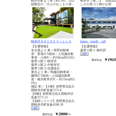
軽井沢駅まで車で約15分。1日1
軽井沢で過ごす、北欧設
組限定の「大人のおこもり宿」
しさが息づく静かな宿
軽井沢ＨＯＵＳＥＶＩＬＬＡ
haluta hotelli still
【交通情報】
【交通情報】
名古屋より:車／長野自動車
最寄り駅１:御代田
道・更埴JCT経由～上信越自動
車道・小諸IC～約16km(約25分)
￥1962
最寄り駅１:軽井沢
最寄り駅２:中軽井沢
最寄り駅３:信濃追分
東京より:車／関越自動車道・
藤岡JCT経由～上信越自動車
道・碓氷軽井沢IC～約15km(約2
0分)
補足:車／【A棟】長野県北佐久
郡軽井沢町長倉5575-8
【B棟】長野県北佐久郡軽井沢
長倉5575-13
【別邸シリーズ】長野県北佐久
郡軽井沢町長倉4588-38
￥20000～