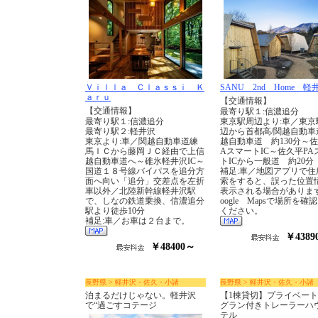
Ｖｉｌｌａ Ｃｌａｓｓｉ Ｋ
SANU 2nd Home 軽井
ａｒｕ
【交通情報】
【交通情報】
最寄り駅１:信濃追分
最寄り駅１:信濃追分
東京駅周辺より:車／東京
最寄り駅２:軽井沢
辺から首都高/関越自動車
東京より:車／関越自動車道練
越自動車道 約130分～佐
馬ＩＣから藤岡ＪＣ経由で上信
AスマートIC～佐久平PA
越自動車道へ～碓氷軽井沢IC～
トICから一般道 約20分
国道１８号線バイパスを追分方
補足:車／地図アプリで住
面へ向い「追分」交差点を左折
索をすると、誤った位置
車以外／北陸新幹線軽井沢駅
表示される場合がありま
で、しなの鉄道乗換、信濃追分
oogle Mapsで場所を確
駅より徒歩10分
ください。
補足:車／お車は２台まで。
￥4389
￥48400～
長野県 > 軽井沢・佐久・小諸
長野県 > 軽井沢・佐久・小諸
泊まるだけじゃない。軽井沢
【1棟貸切】プライベー
で“過ごすコテージ
グラン付きトレーラーハ
テル