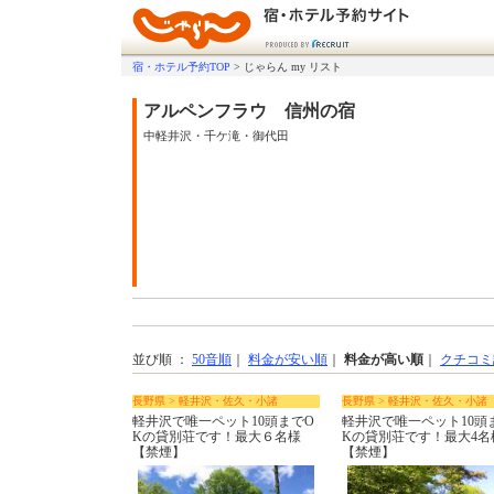
宿・ホテル予約TOP
>
じゃらん my リスト
アルペンフラウ 信州の宿
中軽井沢・千ケ滝・御代田
並び順 ：
50音順
｜
料金が安い順
｜
料金が高い順
｜
クチコミ
長野県 > 軽井沢・佐久・小諸
長野県 > 軽井沢・佐久・小諸
軽井沢で唯一ペット10頭までO
軽井沢で唯一ペット10頭
Kの貸別荘です！最大６名様
Kの貸別荘です！最大4名
【禁煙】
【禁煙】