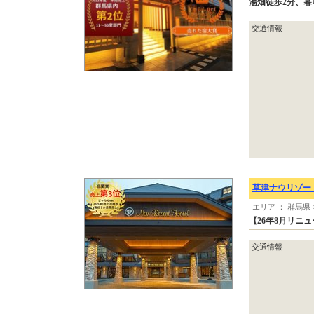
湯畑徒歩2分、
交通情報
草津ナウリゾー
エリア ： 群馬県
【26年8月リニ
交通情報