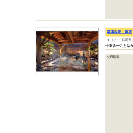
草津温泉 望雲
エリア ： 群馬県
十返舎一九とゆ
交通情報