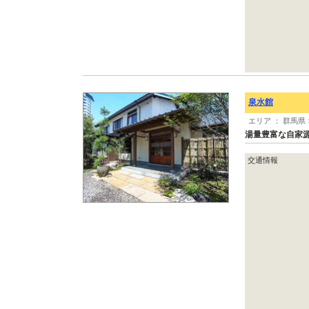
泉水館
エリア ： 群馬県
湯量豊富な自家
交通情報