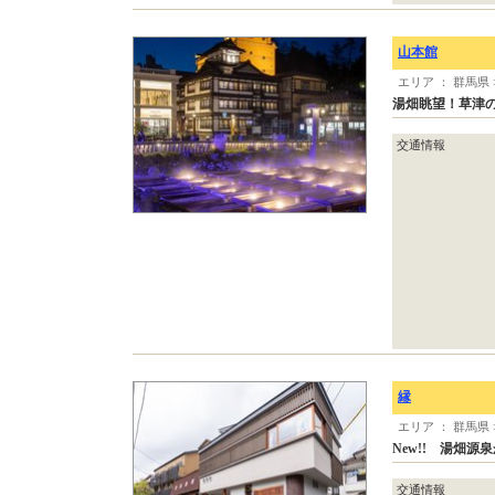
山本館
エリア ： 群馬県
湯畑眺望！草津
交通情報
縁
エリア ： 群馬県
New!! 湯畑
交通情報