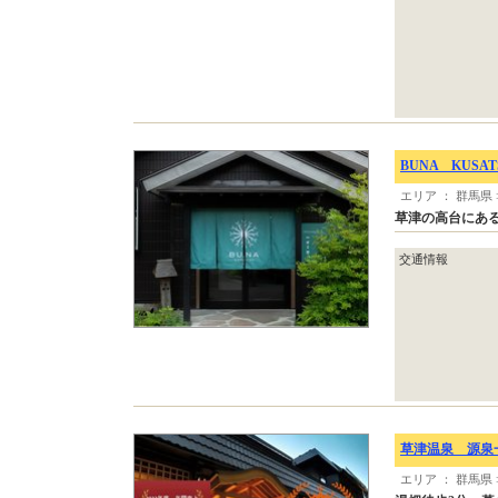
BUNA KUSAT
エリア ： 群馬県
草津の高台にあ
交通情報
草津温泉 源
エリア ： 群馬県