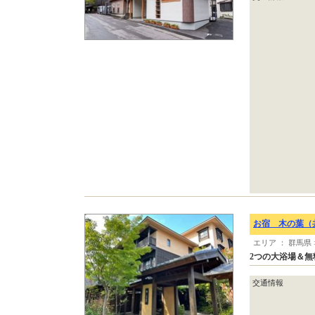
お宿 木の葉（
エリア ： 群馬県
2つの大浴場＆無
交通情報