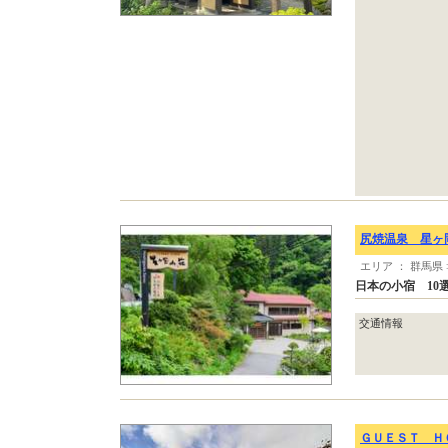
尻焼温泉 星ヶ
エリア ： 群馬県
日本の小宿 10
交通情報
ＧＵＥＳＴ Ｈ