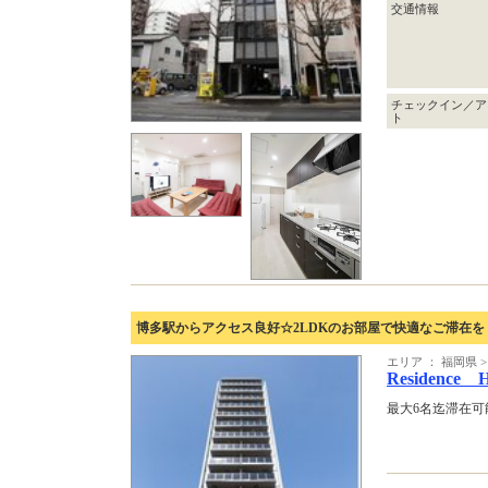
交通情報
チェックイン／ア
ト
博多駅からアクセス良好☆2LDKのお部屋で快適なご滞在を
エリア ： 福岡県
Residence
最大6名迄滞在可