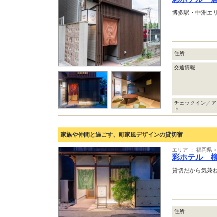
博多駅・中洲エ
住所
交通情報
チェックイン／ア
ト
家族や仲間と過ごす、町家風デザインの貸切宿
エリア ： 福岡県
彩ホテル 
貸切だから気兼
住所