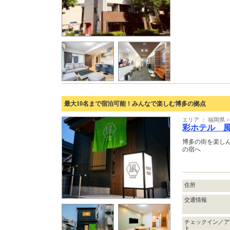
最大10名まで宿泊可能！みんなで楽しむ博多の拠点
エリア ： 福岡県
彩ホテル 
博多の街を楽し
の宿へ
住所
交通情報
チェックイン／ア
ト