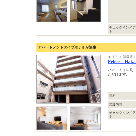
チェックイン／ア
ト
アパートメントタイプホテルが誕生！
エリア ： 福岡県
Felice Haka
バス、トイレ別
ただけます。
住所
交通情報
チェックイン／ア
ト