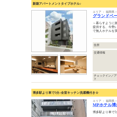
新築アパートメントタイプホテル♪
エリア ： 福岡県
グランドベ
～暮らすように
提供する、今勢
で無人ホテルを
住所
交通情報
チェックイン／ア
ト
博多駅より車で5分♪全室キッチン洗濯機付き☆
エリア ： 福岡県
MPホテル博
博多駅より車で5