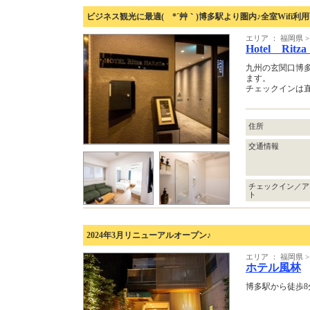
ビジネス観光に最適( *´艸｀)博多駅より圏内♪全室Wifi利
エリア ： 福岡県
Hotel Rit
九州の玄関口博
ます。
チェックインは
住所
交通情報
チェックイン／ア
ト
2024年3月リニューアルオープン♪
エリア ： 福岡県
ホテル風林
博多駅から徒歩8