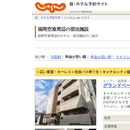
宿・ホテル予約TOP
>
じゃらん my リスト
福岡空港周辺の宿泊施設
福岡空港周辺のホテル・宿泊施設のご紹介
並び順 ：
50音順
｜
料金が安い順
｜
料金が高い順
｜
クチコミ
＜広い客室・キーレス＞住吉バス停７分！キャナルシティ
エリア ： 福岡県
グランドベ
キャナルシティ
全室ソファース
のIoTホテルです
ラーメン、もつ
住所
交通情報