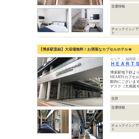
交通情報
チェックイン／ア
ト
【博多駅直結】大浴場無料！お洒落なカプセルホテル★
エリア ： 福岡県
ＨＥＡＲＴ
博多駅地下鉄より
HEARTSカプ
館内にございま
デスク（大画面
住所
交通情報
チェックイン／ア
ト