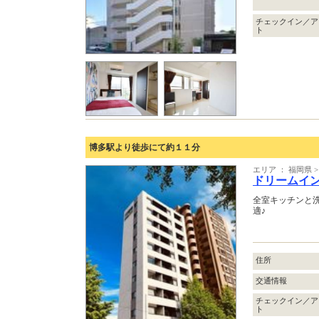
チェックイン／ア
ト
博多駅より徒歩にて約１１分
エリア ： 福岡県
ドリームイ
全室キッチンと
適♪
住所
交通情報
チェックイン／ア
ト