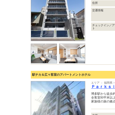
住所
交通情報
チェックイン／ア
ト
駅チカ＆広々客室のアパートメントホテル
エリア ： 福岡県
Ｐａｒｋｓ
博多駅から徒歩約
全客室80平米以
家族様の旅の拠