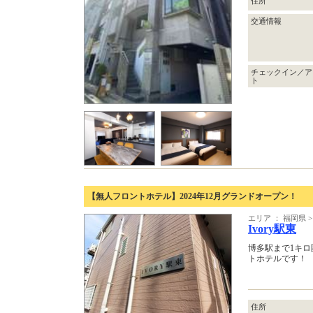
住所
交通情報
チェックイン／ア
ト
【無人フロントホテル】2024年12月グランドオープン！
エリア ： 福岡県
Ivory駅東
博多駅まで1キロ
トホテルです！
住所