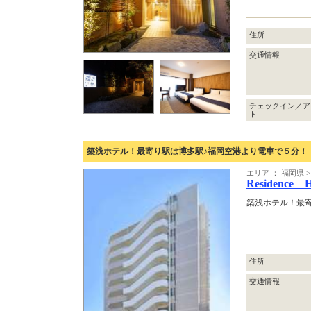
住所
交通情報
チェックイン／ア
ト
築浅ホテル！最寄り駅は博多駅♪福岡空港より電車で５分！
エリア ： 福岡県
Residence 
築浅ホテル！最
住所
交通情報