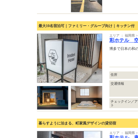
最大10名宿泊可｜ファミリー・グループ向け｜キッチン付
エリア ： 福岡県
彩ホテル 
博多で日本の和
住所
交通情報
チェックイン／ア
ト
暮らすように泊まる、町家風デザインの貸切宿
エリア ： 福岡県
彩ホテル 