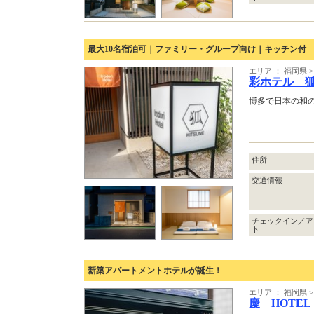
最大10名宿泊可｜ファミリー・グループ向け｜キッチン付
エリア ： 福岡県
彩ホテル 
博多で日本の和
住所
交通情報
チェックイン／ア
ト
新築アパートメントホテルが誕生！
エリア ： 福岡県
慶 HOTEL