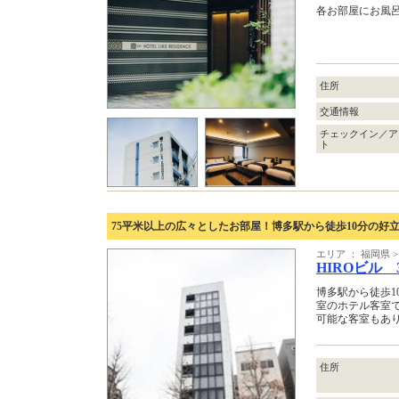
各お部屋にお風
住所
交通情報
チェックイン／ア
ト
75平米以上の広々としたお部屋！博多駅から徒歩10分の好立
エリア ： 福岡県
HIROビル 3
博多駅から徒歩1
室のホテル客室で
可能な客室もあ
住所