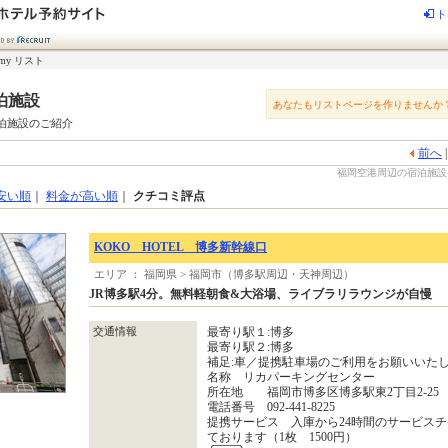
ト
my リスト
泊施設
あなたもリストページを作りませんか
泊施設のご紹介
前へ
福岡空港周辺の宿泊施設-じ
安い順
｜
料金が高い順
｜
クチコミ評点
KOKO HOTEL 博多新幹線口
エリア ： 福岡県 > 福岡市（博多駅周辺・天神周辺）
JR博多駅4分。無料軽朝食&大浴場、ライブラリラウンジが自慢
交通情報
最寄り駅１:博多
最寄り駅２:博多
補足:車／提携駐車場のご利用をお願いいた
名称 リカパーキングセンター
所在地 福岡市博多区博多駅東2丁目2-25
電話番号 092-441-8225
提携サービス 入庫から24時間のサービス
ております（1枚 1500円）