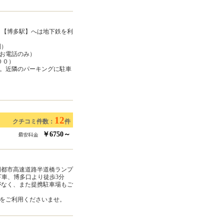
り【博多駅】へは地下鉄を利
制）
お電話のみ）
００）
。近隣のパーキングに駐車
12
クチコミ件数：
件
￥6750～
岡都市高速道路半道橋ランプ
下車、博多口より徒歩3分
がなく、また提携駐車場もご
をご利用くださいませ。