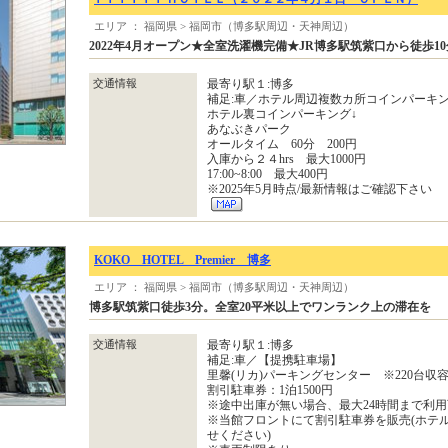
エリア ： 福岡県 > 福岡市（博多駅周辺・天神周辺）
2022年4月オープン★全室洗濯機完備★JR博多駅筑紫口から徒歩10
交通情報
最寄り駅１:博多
補足:車／ホテル周辺複数カ所コインパーキ
ホテル裏コインパーキング↓
あなぶきパーク
オールタイム 60分 200円
入庫から２４hrs 最大1000円
17:00~8:00 最大400円
※2025年5月時点/最新情報はご確認下さい
KOKO HOTEL Premier 博多
エリア ： 福岡県 > 福岡市（博多駅周辺・天神周辺）
博多駅筑紫口徒歩3分。全室20平米以上でワンランク上の滞在を
交通情報
最寄り駅１:博多
補足:車／【提携駐車場】
里馨(リカ)パーキングセンター ※220台収容
割引駐車券：1泊1500円
※途中出庫が無い場合、最大24時間まで利
※当館フロントにて割引駐車券を販売(ホテ
せください)