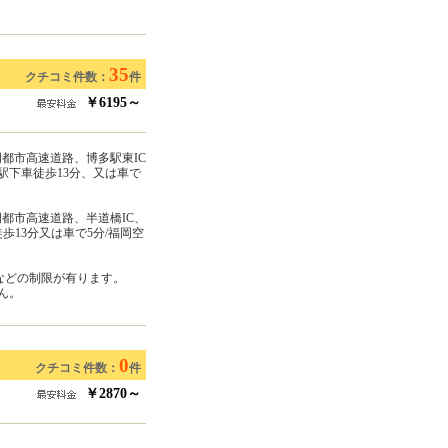
35
クチコミ件数：
件
￥6195～
岡都市高速道路、博多駅東IC
駅下車徒歩13分、又は車で
岡都市高速道路、半道橋IC、
歩13分又は車で5分/福岡空
さなどの制限が有ります。
ん。
0
クチコミ件数：
件
￥2870～