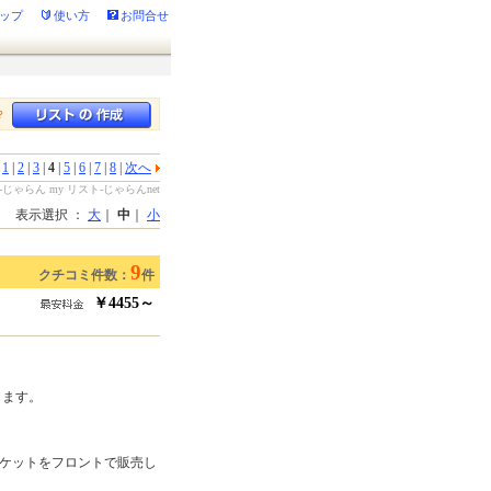
ップ
使い方
お問合せ
？
|
1
|
2
|
3
|
4
|
5
|
6
|
7
|
8
|
次へ
ゃらん my リスト-じゃらんnet
表示選択 ：
大
｜
中
｜
小
9
クチコミ件数：
件
￥4455～
します。
チケットをフロントで販売し