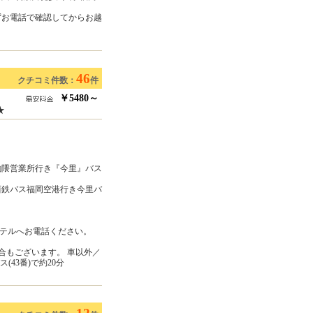
ずお電話で確認してからお越
46
クチコミ件数：
件
￥5480～
★
餉隈営業所行き『今里』バス
西鉄バス福岡空港行き今里バ
テルへお電話ください。
合もございます。 車以外／
43番)で約20分