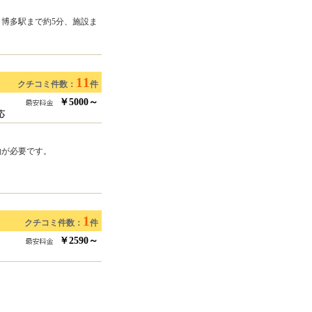
ら博多駅まで約5分、施設ま
11
クチコミ件数：
件
￥5000～
応
約が必要です。
1
クチコミ件数：
件
￥2590～