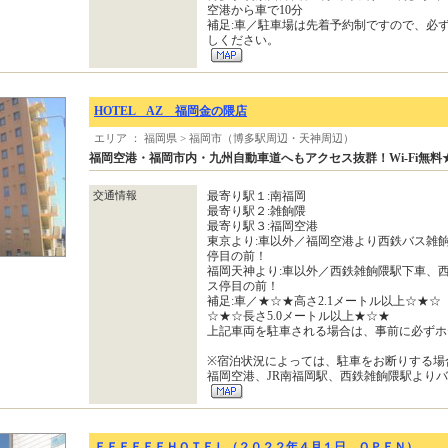
空港から車で10分
補足:車／駐車場は先着予約制ですので、必
しください。
HOTEL AZ 福岡金の隈店
エリア ： 福岡県 > 福岡市（博多駅周辺・天神周辺）
福岡空港・福岡市内・九州自動車道へもアクセス抜群！Wi-Fi無料
交通情報
最寄り駅１:南福岡
最寄り駅２:雑餉隈
最寄り駅３:福岡空港
東京より:車以外／福岡空港より西鉄バス雑
停目の前！
福岡天神より:車以外／西鉄雑餉隈駅下車、
ス停目の前！
補足:車／★☆★高さ2.1メートル以上☆★☆
☆★☆長さ5.0メートル以上★☆★
上記車両を駐車される場合は、事前に必ずホ
※宿泊状況によっては、駐車をお断りする場
福岡空港、JR南福岡駅、西鉄雑餉隈駅よりバス(
ＦＦＦＦＦＦＨＯＴＥＬ（２０２２年４月１日 ＯＰＥＮ）