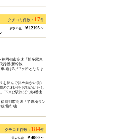
17
クチコミ件数：
件
￥12195～
メ
」～福岡都市高速「博多駅東
飛行機/新幹線
駐車場は次の2ヶ所となりま
りを挟んで斜め向かい側)
関のご利用をお勧めいたし
下車(2駅約5分)東4番出
～福岡都市高速「半道橋ラン
幹線/飛行機
184
クチコミ件数：
件
￥4000～