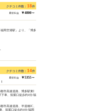
18
クチコミ件数：
件
￥4800～
「福岡空港駅」より、「博多
。
14
クチコミ件数：
件
￥5355～
ェ！
岡都市高速道路、博多駅東I
駅下車、筑紫口徒歩約4分/福
岡都市高速道路、半道橋IC、
車、筑紫口徒歩約4分/福岡