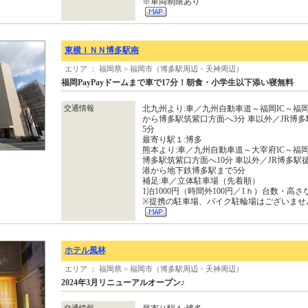
※車両制限あり
東横ＩＮＮ博多駅南
エリア ： 福岡県 > 福岡市（博多駅周辺・天神周辺）
福岡PayPayドームまで車で17分！朝食・小学生以下添い寝無料
交通情報
北九州より:車／九州自動車道～福岡IC～福
から博多駅筑紫口方面へ3分 車以外／JR博多
5分
最寄り駅１:博多
熊本より:車／九州自動車道～大宰府IC～福
博多駅筑紫口方面へ10分 車以外／JR博多駅徒
港から地下鉄博多駅まで5分
補足:車／立体駐車場（先着順）
1泊1000円（時間外100円／1ｈ）台数・高
※提携の駐車場、バイク駐輪場はございませ
ホテル風林
エリア ： 福岡県 > 福岡市（博多駅周辺・天神周辺）
2024年3月リニューアルオープン♪