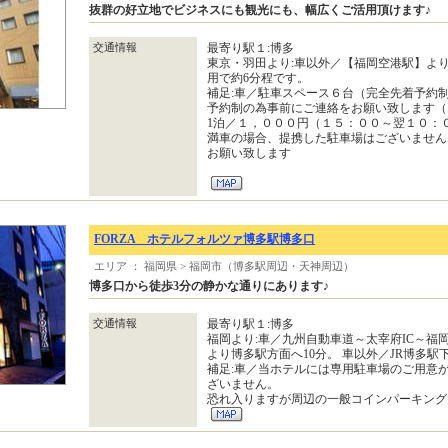
抜群の好立地でビジネスにも観光にも、幅広くご活用頂けます♪
交通情報
最寄り駅１:博多
東京・羽田より:車以外／【福岡空港駅】よ
用で約6分程です。
補足:車／駐車スペース６台（完全先着予約
予約制の為事前にご連絡をお願い致します（
1泊／１，０００円（１５：００～翌１０：
満車の場合、提携した駐車場はございません
お願い致します
FORZA ホテルフォルツァ博多駅博多口
エリア ： 福岡県 > 福岡市（博多駅周辺・天神周辺）
博多口から徒歩3分の静かな通りにあります♪
交通情報
最寄り駅１:博多
福岡より:車／九州自動車道～太宰府IC～福
より博多駅方面へ10分。 車以外／JR博多駅
補足:車／当ホテルには専用駐車場のご用意
ざいません。
恐れ入りますが周辺の一般コインパーキング