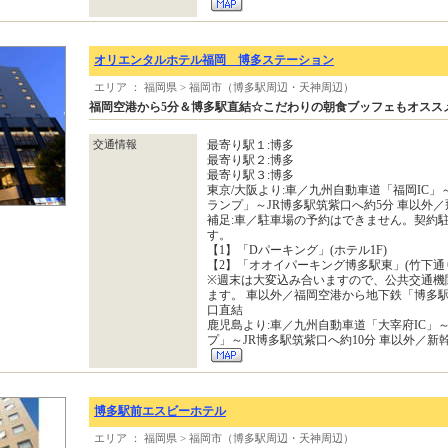
オリエンタルホテル福岡 博多ステーション
エリア ： 福岡県 > 福岡市（博多駅周辺・天神周辺）
福岡空港から5分＆博多駅直結☆こだわりの朝食ブッフェもオスス
交通情報
最寄り駅１:博多
最寄り駅２:博多
最寄り駅３:博多
東京/大阪より:車／九州自動車道「福岡IC
ランプ」～JR博多駅筑紫口へ約5分 車以外／
補足:車／駐車場の予約はできません。契約
す。
【1】「Dパーキング」(ホテル1F)
【2】「オオイパーキング博多駅東」(竹下通
※週末は大変込み合いますので、公共交通機
ます。 車以外／福岡空港から地下鉄「博多駅」
口直結
鹿児島より:車／九州自動車道「大宰府IC」
プ」～JR博多駅筑紫口へ約10分 車以外／新
博多駅前エスビーホテル
エリア ： 福岡県 > 福岡市（博多駅周辺・天神周辺）