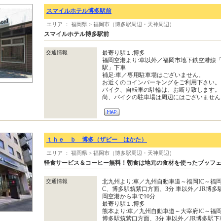
スマイルホテル博多駅前
エリア ： 福岡県 > 福岡市（博多駅周辺・天神周辺）
スマイルホテル博多駅前
交通情報
最寄り駅１:博多
福岡空港より:車以外／福岡市地下鉄空港線
駅」下車
補足:車／専用駐車場はございません。
お近くのコインパーキングをご利用下さい。
バイク、自転車の駐輪は、お断り致します。
尚、バイクの駐車場は周辺にはございません
ｔｈｅ ｂ 博多（ザビー はかた）
エリア ： 福岡県 > 福岡市（博多駅周辺・天神周辺）
軽食サービス＆コーヒー無料！朝食は地元の食材を使ったブッフ
交通情報
北九州より:車／九州自動車道～福岡IC～福
C、博多駅筑紫口方面、3分 車以外／JR博多
岡空港から車で10分
最寄り駅１:博多
熊本より:車／九州自動車道～大宰府IC～福
博多駅筑紫口方面、3分 車以外／JR博多駅下