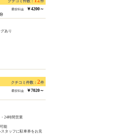
12
クチコミ件数：
件
￥4200～
分
ングあり
2
クチコミ件数：
件
￥7020～
・24時間営業
用可能
ルスタッフに駐車券をお見