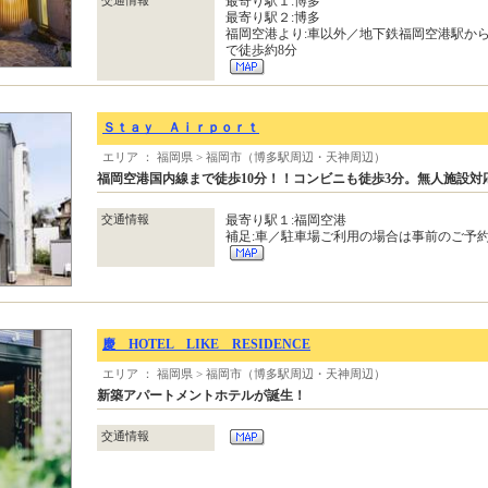
交通情報
最寄り駅１:博多
最寄り駅２:博多
福岡空港より:車以外／地下鉄福岡空港駅か
で徒歩約8分
Ｓｔａｙ Ａｉｒｐｏｒｔ
エリア ： 福岡県 > 福岡市（博多駅周辺・天神周辺）
福岡空港国内線まで徒歩10分！！コンビニも徒歩3分。無人施設対
交通情報
最寄り駅１:福岡空港
補足:車／駐車場ご利用の場合は事前のご予
慶 HOTEL LIKE RESIDENCE
エリア ： 福岡県 > 福岡市（博多駅周辺・天神周辺）
新築アパートメントホテルが誕生！
交通情報