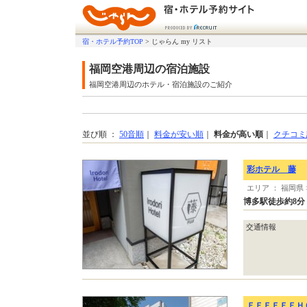
宿・ホテル予約TOP
>
じゃらん my リスト
福岡空港周辺の宿泊施設
福岡空港周辺のホテル・宿泊施設のご紹介
並び順 ：
50音順
｜
料金が安い順
｜
料金が高い順
｜
クチコミ
彩ホテル 藤
エリア ： 福岡県
博多駅徒歩約8
交通情報
ＦＦＦＦＦＦＨ