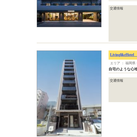
交通情報
LivinglikeHote
エリア ： 福岡県
自宅のような心
交通情報