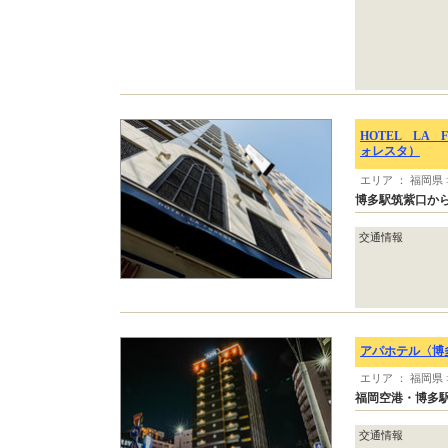
HOTEL LA
ォレスタ）
エリア ： 福岡県
博多駅筑紫口から
交通情報
アパホテル〈博
エリア ： 福岡県
福岡空港・博多駅
交通情報