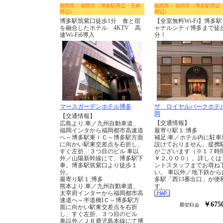
福岡県 > 福岡市（博多駅周辺・天神
福岡県 > 福岡市（博多駅周辺
周辺）
周辺）
博多駅筑紫口徒歩1分 食と宿
【全室無料Wi-Fi】博多
を融合したホテル 4KTV 高
ャナルシティ博多まで徒
速Wi-Fi6導入
分！
マースガーデンホテル博多
ザ ロイヤルパークホテ
岡
【交通情報】
【交通情報】
広島より:車／九州自動車道、
福岡インタから福岡都市高速道
最寄り駅１:博多
へ～博多駅東ＩＣ～博多駅方面
補足:車／ホテル内に駐車
に向かい駅東交差点を右折し、
設けておりません。提携
すぐ左折、３つ目のビル 車以
がございます（※１７時
外／山陽新幹線にて、博多駅下
￥２,０００）。詳しくは
車。博多駅筑紫口より徒歩１
ントスタッフまでお尋ね
分。
い。 車以外／地下鉄から
最寄り駅１:博多
多駅「西13番出口」が便
熊本より:車／九州自動車道、
す。
太宰府インターから福岡都市高
速道へ～半道橋IＣ～博多駅方
￥675
面に向かい駅東交差点を右折
し、すぐ左折、３つ目のビル
車以外／ＪＲ鹿児島本線にて博