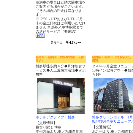
※満車の場合は近隣の駐車場を
ご案内する場合がございます。
（その場合の料金は異なりま
す）
※12/30～1/12および1/13～2月
末の金土日祝はご利用いただけ
ません 車以外／JR博多駅まで
の送迎サービス（要確認）
￥4375～
福岡県 > 福岡市（博多駅周辺・天神
福岡県 > 福岡市（博多駅周辺
周辺）
周辺）
博多駅徒歩約４分◆和洋朝食サ
２４年８月全室リニュー
ービス◆人工温泉大浴場◆WiFi
13時イン12時アウト◆博
無料
ら1分
ホテルアクティブ！博多
博多グリーンホテル 1号
024年8月全室リニューア
【交通情報】
【交通情報】
最寄り駅１:博多
本州方面より:車／九州自動車
北九州より:車／九州自動