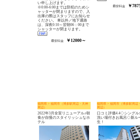
い申し上げます。
￥787
※0:00-6:00までは防犯のためシ
ャッターが閉まりますので、入
出庫の際はスタッフにお知らせ
ください。 車以外／地下通路
は、深夜0:10～翌朝06：00まで
シャッターが閉まります。
￥12000～
福岡県 > 福岡市（博多駅周辺・天神
福岡県 > 福岡市（博多駅周辺
周辺）
周辺）
2022年3月全室リニューアル♪朝
口コミ評価4.4◇シングル
食が自慢のスタイリッシュなホ
洗い場付きお風呂◇新ル
テル
生！