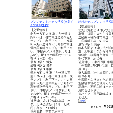
プレジデントホテル博多(本館)/
静鉄ホテルプレジオ博多
ANNEX(別館)
【交通情報】
【交通情報】
北九州方面より:車／九州
北九州方面より:車／九州道福
車道 福岡ＩＣから福岡
岡ICへは、都市高速道路呉服町
速経由～福岡都市高速 
ランプをご利用下さい。～福岡
～呉服町下車 約10分
IC～九州道福岡ICより都市高速
最寄り駅１:博多
道路呉服町ランプをご利用下さ
熊本方面より:車／九州自
い。 車以外／JR博多駅より徒
道 太宰府ＩＣから福岡
歩6分。駅までの送迎サービス
速経由～福岡都市高速 
有り（～20：00）
千代下車 約10分
最寄り駅１:博多
補足:車／※車/平面駐車
最寄り駅２:博多
先着順1,700円／1回（1
最寄り駅３:祇園
翌11時）
熊本方面より:車／九州道太宰
※入出庫、途中出庫時の
府ＩＣへは、都市高速道路千代
確保不可
ランプをご利用下さい。～太宰
先着順となりますため満
府IC～九州道太宰府ICより都市
近隣駐車場のご利用くだ
高速道路千代ランプをご利用下
場所がご不明な際はホテ
さい。 車以外／JR博多駅より
お問合せ下さい。
徒歩6分。駅までの送迎サービ
※バイク 専用駐輪場は
ス有り（～20：00）
ません。
補足:車／友杉立体駐車場 ホ
テルより徒歩2分｜1泊 1,200
￥501
円｜高さ：2.1ｍ以下
※先着順・事前予約不可