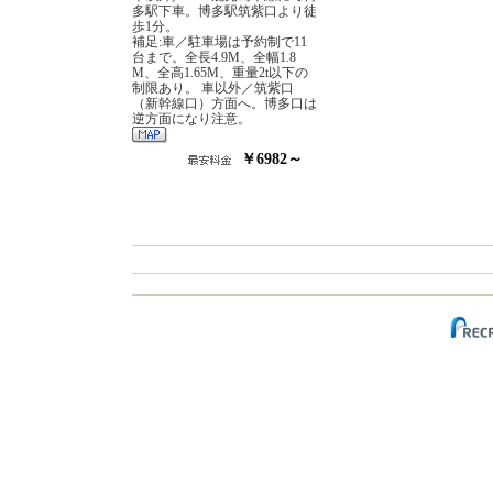
多駅下車。博多駅筑紫口より徒
歩1分。
補足:車／駐車場は予約制で11
台まで。全長4.9M、全幅1.8
M、全高1.65M、重量2t以下の
制限あり。 車以外／筑紫口
（新幹線口）方面へ。博多口は
逆方面になり注意。
￥6982～