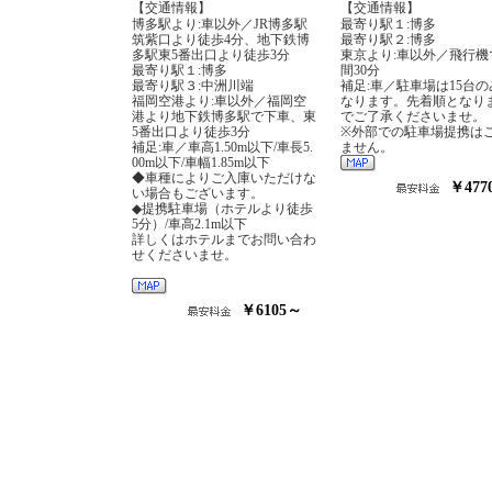
【交通情報】
【交通情報】
博多駅より:車以外／JR博多駅
最寄り駅１:博多
筑紫口より徒歩4分、地下鉄博
最寄り駅２:博多
多駅東5番出口より徒歩3分
東京より:車以外／飛行機
最寄り駅１:博多
間30分
最寄り駅３:中洲川端
補足:車／駐車場は15台の
福岡空港より:車以外／福岡空
なります。先着順となり
港より地下鉄博多駅で下車、東
でご了承くださいませ。
5番出口より徒歩3分
※外部での駐車場提携は
補足:車／車高1.50m以下/車長5.
ません。
00m以下/車幅1.85m以下
◆車種によりご入庫いただけな
￥477
い場合もございます。
◆提携駐車場（ホテルより徒歩
5分）/車高2.1m以下
詳しくはホテルまでお問い合わ
せくださいませ。
￥6105～