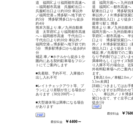
道 福岡ICより福岡都市高速へ
道 福岡方面へ～九州自
～福岡都市高速 呉服町出口～
道 福岡IC～都市高速へ
呉服町出口より約10分 車以外
駅東出口より 博多駅筑
／福岡空港→博多駅へ地下鉄で
車以外／ＪＲ博多駅筑紫
約5分 博多駅博多口から徒歩
幹線側出入口）より徒歩
約4分
最寄り駅１:博多
熊本方面より:車／九州自動車
熊本より:車／九州自動
道 太宰府ICより福岡都市高速
福岡方面へ～九州自動車
へ～福岡都市高速 千代出口～
宰府IC～都市高速へ 半
千代出口より約10分 車以外／
口より 博多駅筑紫口へ 
福岡空港→博多駅へ地下鉄で約
外／ＪＲ博多駅筑紫口（
5分 博多駅博多口から徒歩約4
側出入口）より徒歩１分
分
補足:車／先着順でのご案
補足:車／■ホテルから徒歩１分
なり予約制ではございま
圏内にある契約駐車場をフロン
満車時もしくはサイズ制
トにてご案内します
り入庫不可の場合は、近
外有料駐車場へのご案内
■先着順、予約不可、入庫後の
ます。
出し入れ不可
【車高1.6ｍ／車幅2.0ｍ
5.3ｍ未満】
■レイトチェックアウト等、プ
詳細につきましてはお手
ランにより差額が生じる場合が
ございますがお問合わせ
あります（30分200円～）
い。 車以外／ＪＲ博多
紫口を出て、すぐ左手に
■大型連休等は満車になる場合
徒歩1分
があります
￥760
￥4400～