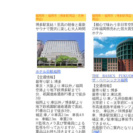
福岡県 > 福岡市（博多駅周辺・天神
福岡県 > 福岡市（博多駅周辺
周辺）
周辺）
博多駅直結！至高の朝食と最新
【都心で味わう非日常空間
サウナで贅沢に楽しむ大人時間
23年福岡県売れた宿大賞
ホテル
ホテル日航福岡
THE BASICS FUKU
【交通情報】
ザ・ベーシックス福岡
最寄り駅１:博多
東京・大阪より:車以外／福岡
【交通情報】
空港より地下鉄博多駅まで5
最寄り駅１:博多
分、祇園連絡通路P5番まで徒歩
最寄り駅２:東比恵
3分
福岡より:車／九州自動車
福岡より:車以外／博多駅より
大宰府ＩＣ～太宰府IC～
地下鉄祇園駅連絡通路で直結、
市高速道路半道橋ランプ
P5番出口まで徒歩3分。
８分。 車以外／JR博多駅
補足:車／※車高2.1m 車長4.9
車、博多駅筑紫口より徒
m 車幅2.3m 車重2.0t
補足:車／駐車場は事前予
※監視カメラ及び警備員による
できません。
監視を行っておりますが、ご貴
先着順でのご案内となり
重品はお持ち頂きますようお願