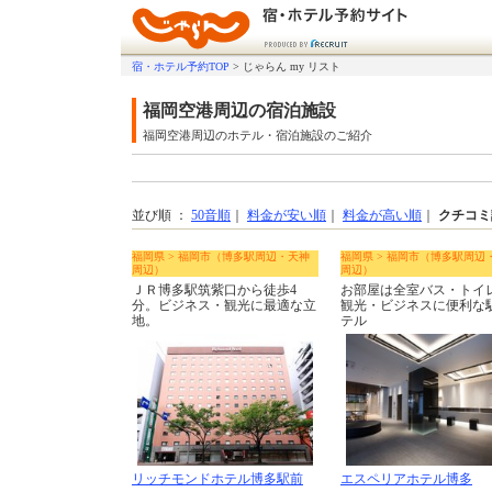
宿・ホテル予約TOP
>
じゃらん my リスト
福岡空港周辺の宿泊施設
福岡空港周辺のホテル・宿泊施設のご紹介
並び順 ：
50音順
｜
料金が安い順
｜
料金が高い順
｜
クチコミ
福岡県 > 福岡市（博多駅周辺・天神
福岡県 > 福岡市（博多駅周辺
周辺）
周辺）
ＪＲ博多駅筑紫口から徒歩4
お部屋は全室バス・トイ
分。ビジネス・観光に最適な立
観光・ビジネスに便利な
地。
テル
リッチモンドホテル博多駅前
エスペリアホテル博多