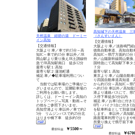
高知城下の天然温泉 三
天然温泉 紺碧の湯 ドーミー
（さんすいえん）
イン高知
【交通情報】
【交通情報】
大阪より:車／淡路鳴門経
大阪より:車／車で約15分～高
徳島自動車道、高知自動
知IC～車で約15分 車以外／JR
高知IC～県庁方面約15分
岡山駅より乗り換えJR土讃線特
外／山陽新幹線岡山乗換、
急でJR高知駅南口 徒歩12分
国特急にて高知駅下車タ
最寄り駅１:高知
７分
最寄り駅２:蓮池町通
最寄り駅１:高知
補足:車／◆駐車場利用につい
東京より:車／山陽自動車
て
り四国自動車道高知道 高
当館では駐車場のご準備がご
から約15分～高知IC～県
ざいませんので、近隣駐車場の
へ約15分 車以外／高知龍
ご利用をお願い致します。
港より連絡バスにて、県
詳しくは、ドーミーイン高知の
ス停下車徒歩5分以内
トップページ→写真・動画→そ
補足:車／お車1台に付き1泊
の他をご参照下さいませ。
0円・バイク1台に付き1泊
高知空港より:車以外／車で約2
を駐車料金として別途頂
5分 リムジンバスで約25分北
します。 車以外／高知駅
はりまや橋下車 徒歩約5分
路面電車利用ではりまや
所乗り換えで県庁前下車
￥5500～
￥670