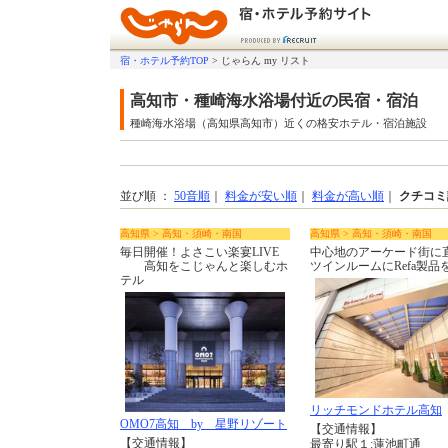
宿・ホテル予約TOP
>
じゃらん my リスト
高知市・種崎海水浴場付近の民宿・宿泊
種崎海水浴場（高知県高知市）近くの格安ホテル・宿泊施設
並び順 ：
50音順
｜
料金が安い順
｜
料金が高い順
｜
クチコミ
高知県 > 高知・須崎・南国
高知県 > 高知・須崎・南国
毎日開催！よさこい楽宴LIVE
中心地のアーケード街に
高知をこじゃんと楽しむホ
ツインルームにRefa製品
テル
リッチモンドホテル高知
OMO7高知 by 星野リゾート
【交通情報】
【交通情報】
最寄り駅１:蓮池町通