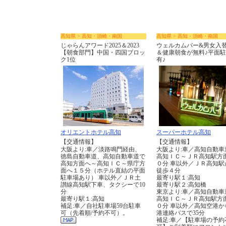
高知県 > 高知・須崎・南国
高知県 > 高知・須崎・南国
じゃらんアワード2025＆2023
ウェルカムバー&男女入
【朝食部門】中国・四国ブロッ
＆健康朝食が無料♪平面
ク1位
有♪
オリエントホテル高知
スーパーホテル高知
【交通情報】
【交通情報】
大阪より:車／淡路鳴門経由、
大阪より:車／高知自動車
徳島自動車道、高知自動車道で
高知ＩＣ～ＪＲ高知駅方
高知方面へ～高知ＩＣ～県庁方
０分 車以外／ＪＲ高知駅
面へ１５分（ホテル直結の平面
徒歩４分
駐車場あり） 車以外／ＪＲ土
最寄り駅１:高知
讃線高知駅下車、タクシーで10
最寄り駅２:高知橋
分
東京より:車／高知自動車
最寄り駅１:高知
高知ＩＣ～ＪＲ高知駅方
補足:車／自社駐車場59台駐車
０分 車以外／高知空港か
可（先着順/予約不可）。
港連絡バスで35分
補足:車／【駐車場の予約