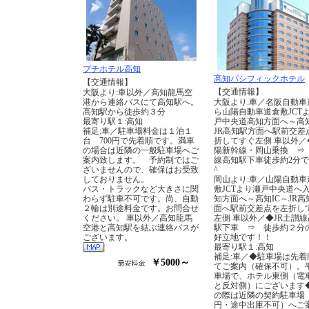
プチホテル高知
高知パシフィックホテル
【交通情報】
【交通情報】
大阪より:車以外／高知龍馬空
港から連絡バスにて高知駅へ。
大阪より:車／名阪自動車
高知駅から徒歩約３分
ら山陽自動車道倉敷JCT
最寄り駅１:高知
戸中央道高知方面へ～高知
補足:車／駐車場料金は１泊１
JR高知駅方面へ駅前交差
台 700円で先着順です。満車
折してすぐ左側 車以外／
の場合は近隣の一般駐車場へご
陽新幹線・岡山乗換 ⇒
案内致します。 予約制ではご
線高知駅下車徒歩約2分で
ざいませんので、確保はお受致
^
しておりません。
岡山より:車／山陽自動車
バス・トラックなど大きさに関
敷JCTより瀬戸中央道へ
わらず駐車不可です。尚、自動
知方面へ～高知IC～JR高
２輪は別途料金です。お問合せ
面へ駅前交差点を左折し
ください。 車以外／高知龍馬
左側 車以外／◆JR土讃
空港と高知駅を結ぶ連絡バスが
駅下車 ⇒ 徒歩約２分
ございます。
好立地です！！
最寄り駅１:高知
補足:車／◆駐車場は先着
￥5000～
てご案内（確保不可）。
車場で、ホテル東側（電
と反対側）にございます
の際は近隣の契約駐車場（
円・途中出庫不可）へご