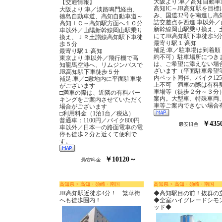
大阪より:車／高知自動車
【交通情報】
高知IC～JR高知駅を目標
大阪より:車／淡路鳴門経由、
み、国道32号を南進し高
徳島自動車道、高知自動車道～
詰交差点を西進 車以外／
高知ＩＣ～高知駅方面へ１０分
新幹線岡山駅乗り換え、
車以外／山陽新幹線岡山駅乗り
にてJR高知駅下車徒歩5
換え、ＪＲ土讃線高知駅下車徒
最寄り駅１:高知
歩５分
補足:車／駐車場は到着順
最寄り駅１:高知
約不可）駐車場所につき
東京より:車以外／飛行機で高
は、ご希望に添えない場
知龍馬空港へ、リムジンバスで
ざいます（平面駐車希望
JR高知駅下車徒歩５分
内ペット同伴、バイク125
補足:車／□敷地内に平面駐車場
上不可 満車の際は有料
がございます
車場等（徒歩２分～３分
□満車の際は、近隣の有料パー
案内。大型車、特殊車両
キングをご案内させていただく
車等ご案内できない場合
場合がございます
□利用料金（1泊1台／税込）
普通車：1100円／バイク800円
￥435
車以外／日本一の路面電車の電
停も徒歩２分と近くて便利で
す。
￥10120～
高知県 > 高知・須崎・南国
高知県 > 高知・須崎・南国
JR高知駅近徒歩4分！ 繁華街
◆高知駅目の前！抜群の
へも徒歩圏内！
◆全室ハイグレードシモ
ッド◆