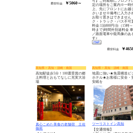
可】ご到着順にフロント
￥5060～
定の場所をご案内※一時
上、先にフロントにお越
さいませ※備考に入力さ
お取り置きはできません
ク・トラック・バス不可
料金:1泊800円/台（15時～
時まで)時間外別途料金 
／路面電車や龍馬像のあ
す♪
￥465
高知県 > 高知・須崎・南国
高知県 > 高知・須崎・南国
高知駅徒歩5分！100選受賞の郷
地震に強い★免震構造ビ
土料理とおもてなしに充実大浴
ホテル★お客様に安全・
場
安眠を
ツーリストイン高知
真心こめた美食の老舗宿 土佐
御苑
【交通情報】