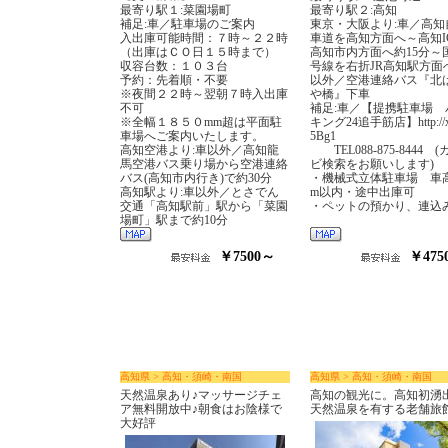
最寄り駅１:菜園場町
最寄り駅２:高知
補足:車／駐車場のご案内
東京・大阪より:車／高知
入出庫可能時間：７時～２２時
車道を高知方面へ～高知I
（出庫はＣＯ日１５時まで）
高知市内方面へ約15分～国
収容台数：１０３台
号線を右折JR高知駅方面
予約：先着順・不要
以外／空港連絡バス『北
※夜間２２時～翌朝７時入出庫
や橋』下車
不可
補足:車／【提携駐車場 
※全幅１８５０mm超は平面駐
キング24追手筋店】http://x.
車場へご案内いたします。
5Bg1
高知空港より:車以外／高知龍
TEL088-875-8444 
馬空港バス乗り場から空港連絡
ビ検索をお願いします)
バス(高知市内行き)で約30分
・機械式立体駐車場 車高2
高知駅より:車以外／とさでん
m以内・途中出庫可
交通「高知駅前」駅から「菜園
・ペットの預かり、連込
場町」駅まで約10分
￥7500～
￥475
高知県 > 高知・須崎・南国
高知県 > 高知・須崎・南国
天然温泉あり♪マッサージチェ
高知の観光に。高知初湧
ア無料開放中♪朝食はお陰様で
天然温泉を有する老舗旅
大好評