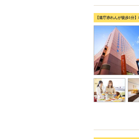
【道庁赤れんが徒歩1分