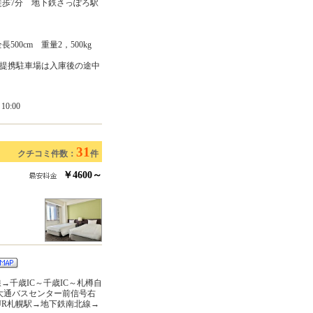
徒歩7分 地下鉄さっぽろ駅
長500cm 重量2，500kg
提携駐車場は入庫後の途中
0:00
31
クチコミ件数：
件
￥4600～
→千歳IC～千歳IC～札樽自
大通バスセンター前信号右
JR札幌駅→地下鉄南北線→