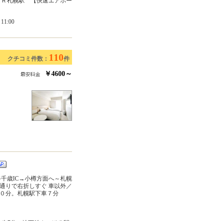
ＪＲ札幌駅 【快速エアポー
1:00
110
クチコミ件数：
件
￥4600～
千歳IC→小樽方面へ～札幌
条通りで右折しすぐ 車以外／
０分。札幌駅下車７分