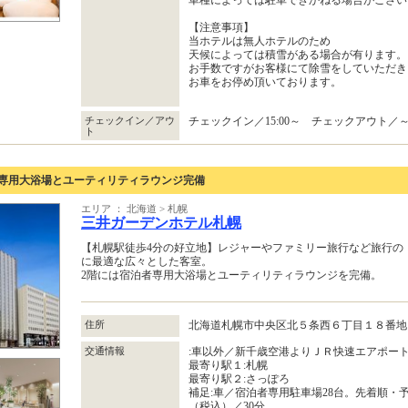
【注意事項】
当ホテルは無人ホテルのため
天候によっては積雪がある場合が有ります。
お手数ですがお客様にて除雪をしていただき
お車をお停め頂いております。
チェックイン／アウ
チェックイン／15:00～ チェックアウト／～1
ト
者専用大浴場とユーティリティラウンジ完備
エリア ： 北海道 > 札幌
三井ガーデンホテル札幌
【札幌駅徒歩4分の好立地】レジャーやファミリー旅行など旅行の
に最適な広々とした客室。
2階には宿泊者専用大浴場とユーティリティラウンジを完備。
住所
北海道札幌市中央区北５条西６丁目１８番
交通情報
:車以外／新千歳空港よりＪＲ快速エアポート
最寄り駅１:札幌
最寄り駅２:さっぽろ
補足:車／宿泊者専用駐車場28台。先着順・予
（税込）／30分。