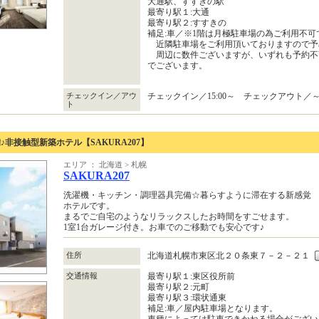
大通駅、すすきの駅
最寄り駅１:大通
最寄り駅２:すすきの
補足:車／※1階は月極駐車場の為ご利用不可
近隣駐車場をご利用頂いておりますので予
周辺に数件ございますが、いずれも予約不
でございます。
チェックイン／アウ
チェックイン／15:00～ チェックアウト／～1
ト
非接触型新築ホテル【SAKURA207】
エリア ： 北海道 > 札幌
SAKURA207
洗濯機・キッチン・調理器具完備☆暮らすように滞在する新感覚
ホテルです。
まるでご自宅のようなリラックスしたお時間をすごせます。
1室1台ガレージ付き。お車でのご移動でも安心です♪
住所
北海道札幌市東区北２０条東７－２－２１
交通情報
最寄り駅１:東区役所前
最寄り駅２:元町
最寄り駅３:環状通東
補足:車／屋内駐車場となります。
車種によっては駐車できかねる場合がござい