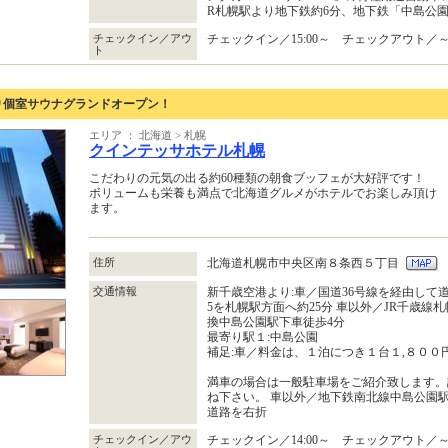
R札幌駅より地下鉄約6分、地下鉄「中島公
チェックイン／アウ
チェックイン／15:00～ チェックアウト／～1
ト
り個室サウナグランドオープン！
エリア ： 北海道 > 札幌
クインテッサホテル札幌
こだわりの元気の出る約60種類の朝食ブッフェが大好評です！
ボリュームも栄養も満点で北海道グルメがホテルでお楽しみ頂け
ます。
住所
北海道札幌市中央区南８条西５丁目
交通情報
新千歳空港より:車／国道36号線を経由して道
5を札幌駅方面へ約25分 車以外／JR千歳線
換中島公園駅下車徒歩4分
最寄り駅１:中島公園
補足:車／料金は、１泊につき１台１,８００
満車の場合は一般駐車場をご紹介致します。
ね下さい。 車以外／地下鉄南北線中島公園駅
道路を右折
チェックイン／アウ
チェックイン／14:00～ チェックアウト／～1