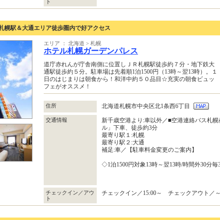
ト
】札幌駅＆大通エリア徒歩圏内で好アクセス
エリア ： 北海道 > 札幌
ホテル札幌ガーデンパレス
道庁赤れんが庁舎南側に位置しＪＲ札幌駅徒歩約７分・地下鉄大
通駅徒歩約５分。駐車場は先着順1泊1500円（13時～翌13時）。１
日のはじまりは朝食から！和洋中約５０品目☆充実の朝食ビュッ
フェがオススメ！
住所
北海道札幌市中央区北1条西6丁目
交通情報
新千歳空港より:車以外／■空港連絡バス札
ル」下車、徒歩約3分
最寄り駅１:札幌
最寄り駅２:大通
補足:車／【駐車料金変更のご案内】
◇1泊1500円対象13時～翌13時/時間外30分毎
チェックイン／アウ
チェックイン／15:00～ チェックアウト／～1
ト