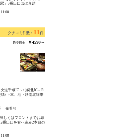
園駅」3番出口ほぼ直結
1:00
11
クチコミ件数：
件
￥4590～
央道千歳IC～札幌北IC～R
札幌駅下車、地下鉄南北線乗
円 先着順
詳しくはフロントまでお尋
2番出口を右へ進み2本目の
1:00