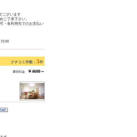
でございます
めご了承下さい。
可・各利用先でのお支払い
0:00
3
クチコミ件数：
件
￥4600～
ます。