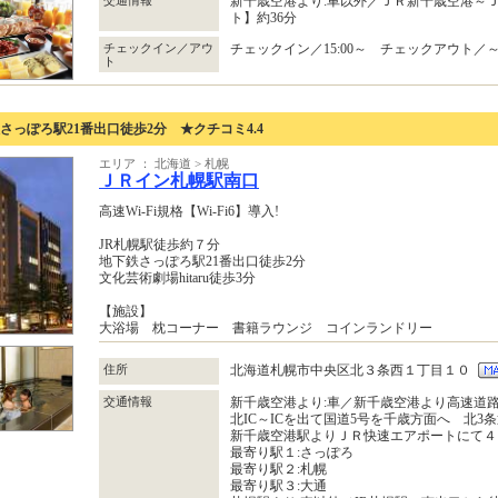
交通情報
新千歳空港より:車以外／ＪＲ新千歳空港～
ト】約36分
チェックイン／アウ
チェックイン／15:00～ チェックアウト／～1
ト
さっぽろ駅21番出口徒歩2分 ★クチコミ4.4
エリア ： 北海道 > 札幌
ＪＲイン札幌駅南口
高速Wi-Fi規格【Wi-Fi6】導入!
JR札幌駅徒歩約７分
地下鉄さっぽろ駅21番出口徒歩2分
文化芸術劇場hitaru徒歩3分
【施設】
大浴場 枕コーナー 書籍ラウンジ コインランドリー
住所
北海道札幌市中央区北３条西１丁目１０
交通情報
新千歳空港より:車／新千歳空港より高速道路
北IC～ICを出て国道5号を千歳方面へ 北3
新千歳空港駅よりＪＲ快速エアポートにて４
最寄り駅１:さっぽろ
最寄り駅２:札幌
最寄り駅３:大通