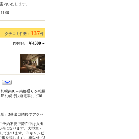
案内いたします。
1:00
137
クチコミ件数：
件
￥4590～
１
～札幌南IC～南郷通りを札幌
JR札幌行快速電車にて36
園駅」3番出口隣接でアクセ
。ご予約不要で滞在中は入出
000円になります。大型車・
しております。※キャンピ
事を指します。 車以外／J