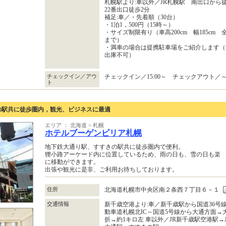
札幌駅より:車以外／JR札幌駅 南出口から
22番出口徒歩2分
補足:車／・先着順（30台）
・1泊1，500円（15時～）
・サイズ制限有り（車高200cm 幅185cm 全
まで）
・満車の場合は提携駐車場をご紹介します（
出庫不可）
チェックイン／アウ
チェックイン／15:00～ チェックアウト／～1
ト
の駅共に徒歩圏内，観光、ビジネスに最適
エリア ： 北海道 > 札幌
ホテルブーゲンビリア札幌
地下鉄大通り駅、すすきの駅共に徒歩圏内で便利。
狸小路アーケード内に位置しているため、雨の日も、雪の日も楽
に移動ができます。
出張や観光に是非、ご利用お待ちしております。
住所
北海道札幌市中央区南２条西７丁目６－１
交通情報
新千歳空港より:車／新千歳駅から国道36号線
動車道札幌北IC～国道5号線から大通方面→
折→約1キロ左 車以外／JR新千歳駅空港駅→