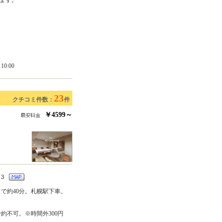
0:00
23
クチコミ件数：
件
￥4599～
地３
で約40分。札幌駅下車。
約不可。※時間外300円