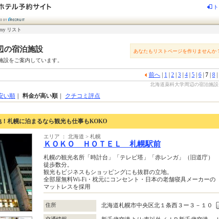
ト
my リスト
辺の宿泊施設
あなたもリストページを作りませんか
施設をご案内しています。
前へ
|
1
|
2
|
3
|
4
|
5
|
6
|
7
|
8
|
北海道薬科大学周辺の宿泊施設-じ
安い順
｜
料金が高い順
｜
クチコミ評点
！札幌に泊まるなら観光も仕事もKOKO
エリア ： 北海道 > 札幌
ＫＯＫＯ ＨＯＴＥＬ 札幌駅前
札幌の観光名所「時計台」「テレビ塔」「赤レンガ」（旧道庁）
徒歩数分。
観光もビジネスもショッピングにも抜群の立地。
全部屋無料Wi-Fi・枕元にコンセント・日本の老舗寝具メーカーの
マットレスを採用
住所
北海道札幌市中央区北１条西３ー３－１０