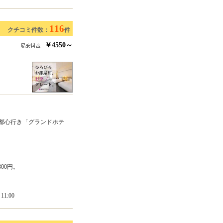
116
クチコミ件数：
件
￥4550～
幌都心行き「グランドホテ
300円。
1:00