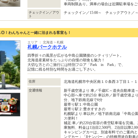
車両制限あり。満車の場合は近隣駐車場をご
チェックイン／アウ
チェックイン／15:00～ チェックアウト／～1
ト
ス◎！わんちゃんと一緒に泊まれる客室も！
エリア ： 北海道 > 札幌
札幌パークホテル
四季折々の風景が広がる中島公園隣接のシティリゾート。
北海道産素材をたっぷりの自慢の朝食も魅力！
大切な方とのご旅行には特別フロア「Park in Park」で、
記憶に残る特別な時間をお過ごし下さい。
住所
北海道札幌市中央区南１０条西３丁目１－
交通情報
新千歳空港より:車／千歳IC～道央自動車道
中心部へ車で約25分 車以外／新千歳空港より
分、地下鉄南北線で6分
最寄り駅１:中島公園
最寄り駅２:豊水すすきの
札幌駅より:車以外／地下鉄南北線「中島公
ス便利！
補足:車／約220台収容の青空駐車場を完備
庫無料、料金は1泊目2,500円、2泊目以降2,
キャンピングカーは、別途有料でのご案内と
ングカー：「8ナンバー」の特種用途自動車の