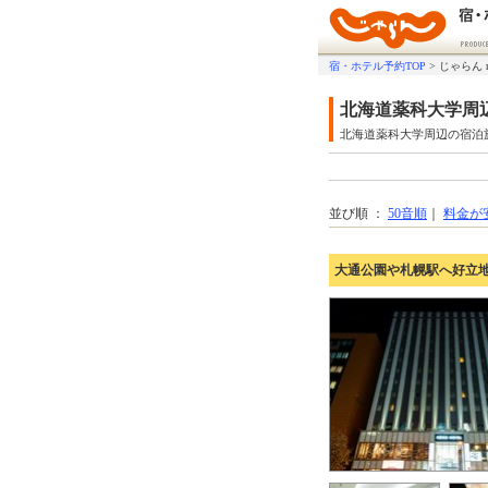
宿・ホテル予約TOP
>
じゃらん 
北海道薬科大学周
北海道薬科大学周辺の宿泊
並び順 ：
50音順
｜
料金が
大通公園や札幌駅へ好立地