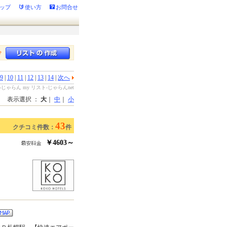
ップ
使い方
お問合せ
？
9
|
10
|
11
|
12
|
13
|
14
|
次へ
ゃらん my リスト-じゃらんnet
表示選択 ：
大
｜
中
｜
小
43
クチコミ件数：
件
￥4603～