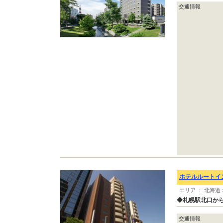
交通情報
ホテルルートイ
エリア ： 北海道 
◆札幌駅北口か
交通情報