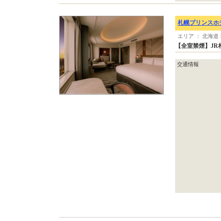
札幌プリンスホ
エリア ： 北海道 
【全室禁煙】J
交通情報