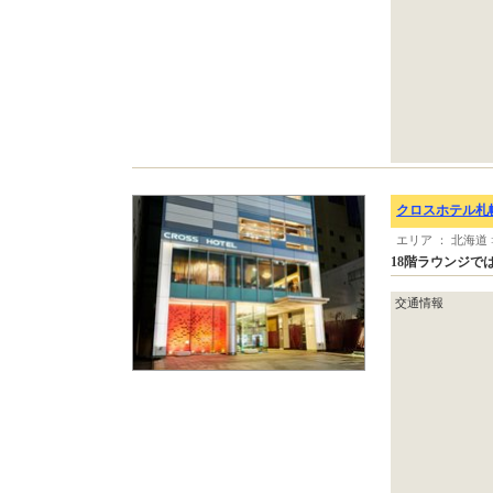
クロスホテル札
エリア ： 北海道 
18階ラウンジで
交通情報