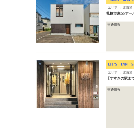
エリア ： 北海道 
札幌市東区/アー
交通情報
LIT’S INN Sa
エリア ： 北海道 
【すすきの駅まで
交通情報