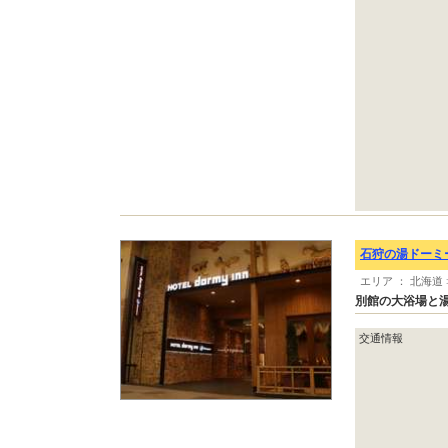
石狩の湯ドーミー
エリア ： 北海道 
別館の大浴場と
交通情報