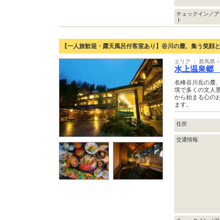
チェックイン／ア
ト
【一人旅歓迎・露天風呂付客室あり】谷川の麓、集う笑顔
エリア ： 群馬県
水上温泉郷
名峰谷川岳の麓
境で多くの文人
から始まる心の
ます。
住所
交通情報