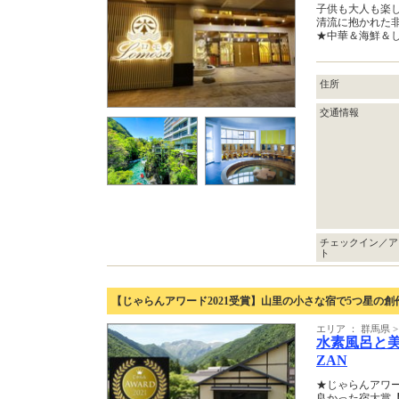
子供も大人も楽
清流に抱かれた
★中華＆海鮮＆
住所
交通情報
チェックイン／ア
ト
【じゃらんアワード2021受賞】山里の小さな宿で5つ星の創
エリア ： 群馬県
水素風呂と美
ZAN
★じゃらんアワード
良かった宿大賞【