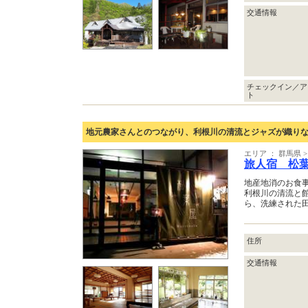
交通情報
チェックイン／ア
ト
地元農家さんとのつながり、利根川の清流とジャズが織り
エリア ： 群馬県
旅人宿 松
地産地消のお食
利根川の清流と
ら、洗練された
住所
交通情報