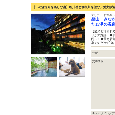
【15の湯巡りを楽しむ宿】谷川岳と利根川を望む／愛犬歓
エリア ： 群馬県
坐山 みなか
た15湯の温
【愛犬と泊まれる
りが大好評！◆貸
円～！◆最寄駅無
車で約7分の立地
住所
交通情報
チェックイン／ア