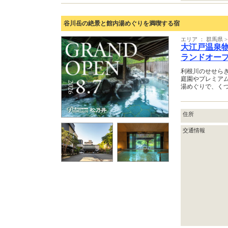
谷川岳の絶景と館内湯めぐりを満喫する宿
エリア ： 群馬県
大江戸温泉物語
ランドオープ
利根川のせせら
庭園やプレミア
湯めぐりで、く
住所
交通情報