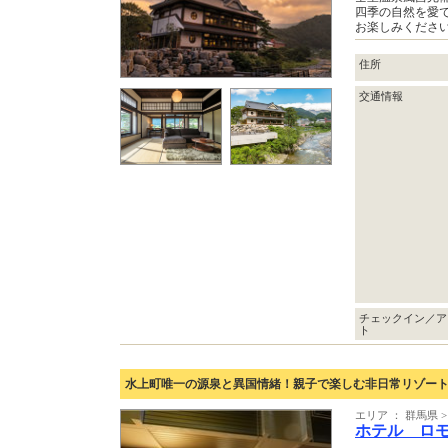
四季の自然を愛
お楽しみくださ
住所
交通情報
チェックイン／ア
ト
水上町唯一の源泉と異国情緒！親子で楽しむ非日常リゾート
エリア ： 群馬県
ホテル ロ