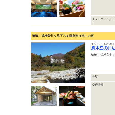
チェックイン／ア
ト
清流・湯檜曽川を見下ろす源泉掛け流しの宿
エリア ： 群馬県
風木立の川
清流・湯檜曽川
住所
交通情報