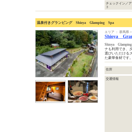
チェックイン／ア
ト
温泉付きグランピング Shioya Glamping Spa
エリア ： 群馬県
Shioya Gra
Shioya Gla
ナも利用でき、
選びいただける
た豪華食材です
住所
交通情報