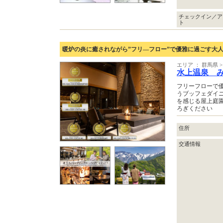
チェックイン／ア
ト
暖炉の炎に癒されながら”フリ―フロー”で優雅に過ごす大人時
エリア ： 群馬県
水上温泉 
フリーフローで
うブッフェダイ
を感じる屋上庭
ろぎください
住所
交通情報