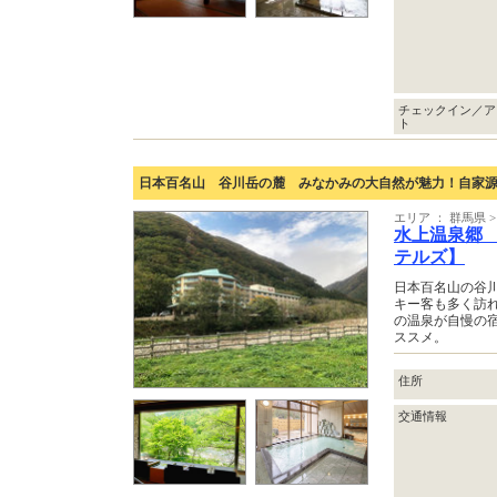
チェックイン／ア
ト
日本百名山 谷川岳の麓 みなかみの大自然が魅力！自家
エリア ： 群馬県
水上温泉郷
テルズ】
日本百名山の谷
キー客も多く訪
の温泉が自慢の宿
ススメ。
住所
交通情報