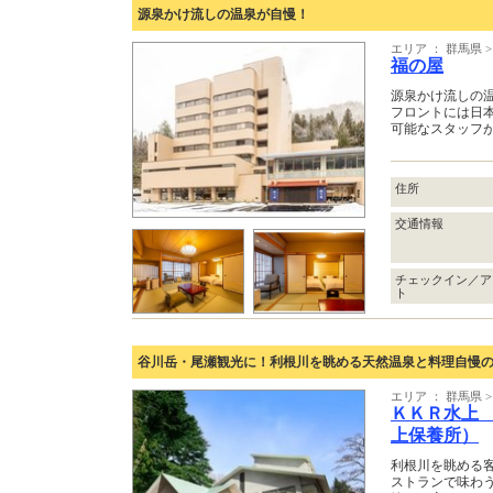
源泉かけ流しの温泉が自慢！
エリア ： 群馬県
福の屋
源泉かけ流しの
フロントには日
可能なスタッフ
住所
交通情報
チェックイン／ア
ト
谷川岳・尾瀬観光に！利根川を眺める天然温泉と料理自慢の
エリア ： 群馬県
ＫＫＲ水上
上保養所）
利根川を眺める
ストランで味わ