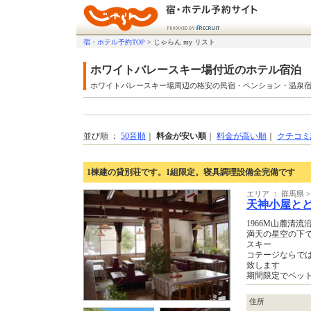
宿・ホテル予約TOP
>
じゃらん my リスト
ホワイトバレースキー場付近のホテル宿泊
ホワイトバレースキー場周辺の格安の民宿・ペンション・温泉
並び順 ：
50音順
｜
料金が安い順
｜
料金が高い順
｜
クチコミ
1棟建の貸別荘です。1組限定。寝具調理設備全完備です
エリア ： 群馬県
天神小屋と
1966M山麓清
満天の星空の下
スキー
コテージならで
致します
期間限定でペッ
住所