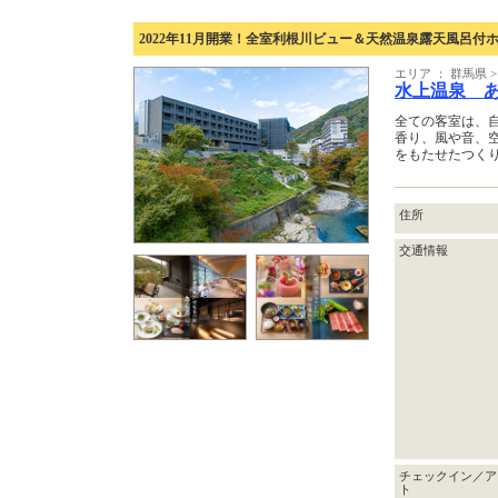
2022年11月開業！全室利根川ビュー＆天然温泉露天風呂付
エリア ： 群馬県
水上温泉 
全ての客室は、
香り、風や音、
をもたせたつく
住所
交通情報
チェックイン／ア
ト