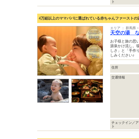
ト
4万組以上のママパパに選ばれている赤ちゃんファーストの
エリア ： 群馬県
天空の湯 
お子様と旅の思
源泉かけ流し。
しさ」と「手作
しみください♪
住所
交通情報
チェックイン／ア
ト