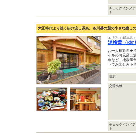
チェックイン／ア
ト
大正時代より続く掛け流し源泉。谷川岳の麓の小さな癒し
エリア ： 群馬県
湯檜曽（ゆ
お一人様歓迎★
イルのお風呂は
魚など、地場産
＞でお楽しみ下
住所
交通情報
チェックイン／ア
ト