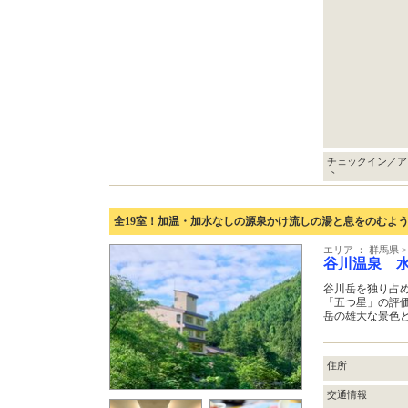
チェックイン／ア
ト
全19室！加温・加水なしの源泉かけ流しの湯と息をのむよ
エリア ： 群馬県
谷川温泉 
谷川岳を独り占
「五つ星」の評価
岳の雄大な景色
住所
交通情報