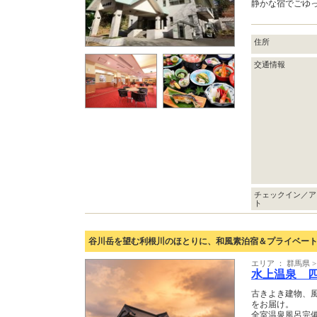
静かな宿でごゆ
住所
交通情報
チェックイン／ア
ト
谷川岳を望む利根川のほとりに、和風素泊宿＆プライベー
エリア ： 群馬県
水上温泉 
古きよき建物、
をお届け。
全室温泉風呂完