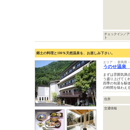
チェックイン／ア
ト
郷土の料理と100％天然温泉を、お楽しみ下さい。
エリア ： 群馬県
うのせ温泉
まずは雰囲気満
う盛り上げてく
四季の旬菜を駆使
の時間を味わえ
住所
交通情報