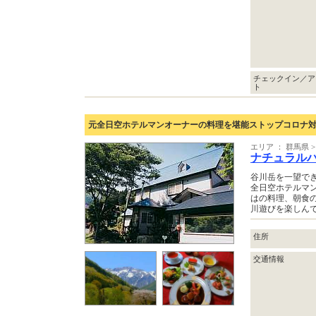
チェックイン／ア
ト
元全日空ホテルマンオーナーの料理を堪能ストップコロナ
エリア ： 群馬県
ナチュラルハ
谷川岳を一望で
全日空ホテルマ
はの料理、朝食
川遊びを楽しん
住所
交通情報